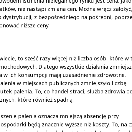
powodem istnienia nielegalnego rynku jest cena. Jako
atków, nie nastąpi zmiana cen. Można wręcz założyć,
 dystrybucji, z bezpośredniego na pośredni, poprz
onować niższe ceny.
iecie, to sześć razy więcej niż liczba osób, które w
ochodowych. Dlatego wszystkie działania zmniejsz
a w ich konsumpcji mają uzasadnienie zdrowotne.
lenia w miejscach publicznych zmniejszyło liczbę
utek palenia. To, co handel straci, służba zdrowia o
cznych, które również spadną.
szenie palenia oznacza mniejszą absencję przy
gospodarki będą znacznie wyższe niż koszty. To, na 