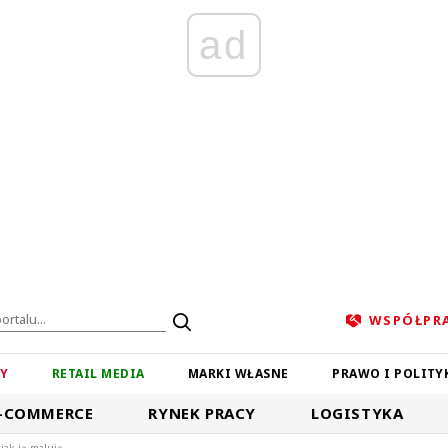
ad
WSPÓŁPR
ZY
RETAIL MEDIA
MARKI WŁASNE
PRAWO I POLITY
-COMMERCE
RYNEK PRACY
LOGISTYKA