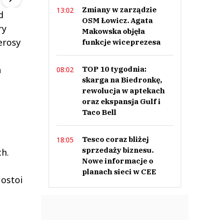
Zmiany w zarządzie
13:02
d
OSM Łowicz. Agata
ry
Makowska objęła
erosy
funkcje wiceprezesa
h
TOP 10 tygodnia:
08:02
skarga na Biedronkę,
rewolucja w aptekach
oraz ekspansja Gulf i
Taco Bell
Tesco coraz bliżej
18:05
sprzedaży biznesu.
h.
Nowe informacje o
planach sieci w CEE
ostoi