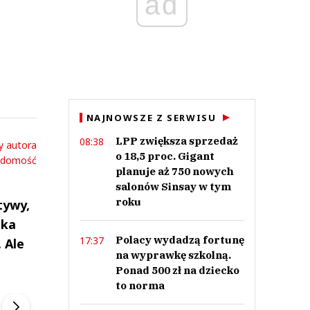
ad
a
NAJNOWSZE Z SERWISU
LPP zwiększa sprzedaż
08:38
y autora
o 18,5 proc. Gigant
adomość
planuje aż 750 nowych
salonów Sinsay w tym
roku
tywy,
ska
Polacy wydadzą fortunę
17:37
 Ale
na wyprawkę szkolną.
Ponad 500 zł na dziecko
ek
Szefem być Sezon 2
Marcin Przybysz
to norma
▶
▶