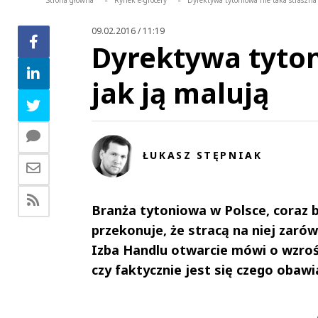
Strona główna
Rynek e-grocery
Dyrektywa tytoniowa nie taka straszna 
>
>
09.02.2016 / 11:19
Dyrektywa tyton
jak ją malują
ŁUKASZ STĘPNIAK
Branża tytoniowa w Polsce, coraz 
przekonuje, że stracą na niej zaró
Izba Handlu otwarcie mówi o wzrośc
czy faktycznie jest się czego obawi
Andrzej i Marta
Marta i An
Sterniccy
Sterniccy
▶
▶