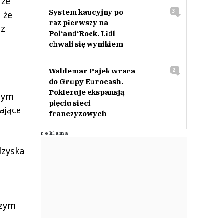
 że
System kaucyjny po
3
 że
raz pierwszy na
ez
Pol‘and‘Rock. Lidl
chwali się wynikiem
Waldemar Pajek wraca
2
do Grupy Eurocash.
Pokieruje ekspansją
 tym
pięciu sieci
ające
franczyzowych
dzyska
czym