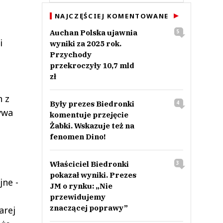
NAJCZĘŚCIEJ KOMENTOWANE
Auchan Polska ujawnia
5
i
wyniki za 2025 rok.
Przychody
przekroczyły 10,7 mld
zł
h z
Były prezes Biedronki
4
ywa
komentuje przejęcie
Żabki. Wskazuje też na
fenomen Dino!
Właściciel Biedronki
3
pokazał wyniki. Prezes
jne -
JM o rynku: „Nie
przewidujemy
znaczącej poprawy”
arej