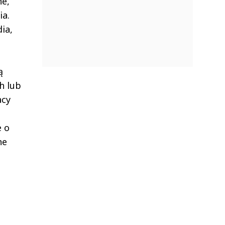
ne,
ia.
ia,
ą
h lub
acy
e o
ne