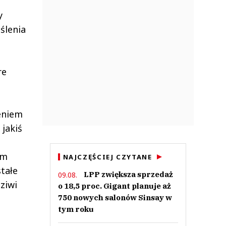
y
ślenia
re
eniem
 jakiś
em
NAJCZĘŚCIEJ CZYTANE
tałe
LPP zwiększa sprzedaż
09.08.
ziwi
o 18,5 proc. Gigant planuje aż
750 nowych salonów Sinsay w
tym roku