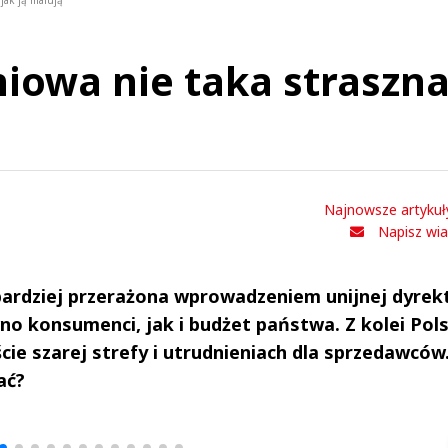
jak ją malują
iowa nie taka straszn
Najnowsze artykuł
Napisz wi
bardziej przerażona wprowadzeniem unijnej dyrek
wno konsumenci, jak i budżet państwa. Z kolei Pol
ie szarej strefy i utrudnieniach dla sprzedawców.
ać?
drzej
Michał Stężalski
FineDiningWe
▶
▶