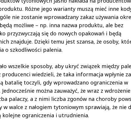
oduktów tytoniowych jasno nakłada na producentów
produktu. Różne jego warianty muszą mieć inne kod
 ogóle nie zostanie wprowadzany zakaz używania okre
 będą możliwe – np. inna nazwa produktu, ale bez
ybko przyzwyczają się do nowych opakowań i będą
nich znajduje. Dzięki temu jest szansa, że osoby, któ
a o szkodliwości palenia.
ało wszelkie sposoby, aby ukryć związek między pal
producenci wiedzieli, że taka informacja wpłynie za
ną batalię toczyli, gdy wprowadzano ograniczenia w
 Jednocześnie można zauważyć, że wraz z wdrożeni
zba palaczy, a z nimi liczba zgonów na choroby pows
y w walce z nałogiem tytoniowym sprawiają, że nie d
kolejne ograniczenia i utrudnienia.