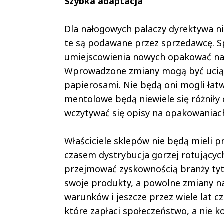
Szybka adaptacja
Dla nałogowych palaczy dyrektywa ni
te są podawane przez sprzedawcę. S
umiejscowienia nowych opakować na 
Wprowadzone zmiany mogą być uciążl
papierosami. Nie będą oni mogli łat
mentolowe będą niewiele się różniły
wczytywać się opisy na opakowaniach,
Właściciele sklepów nie będą mieli 
czasem dystrybucja gorzej rotującyc
przejmować zyskownością branży tyt
swoje produkty, a powolne zmiany n
warunków i jeszcze przez wiele lat c
które zapłaci społeczeństwo, a nie k