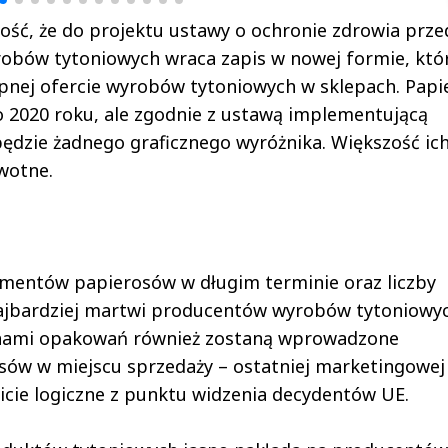
ść, że do projektu ustawy o ochronie zdrowia prze
robów tytoniowych wraca zapis w nowej formie, któ
pnej ofercie wyrobów tytoniowych w sklepach. Papi
2020 roku, ale zgodnie z ustawą implementującą
ędzie żadnego graficznego wyróżnika. Większość ic
wotne.
mentów papierosów w długim terminie oraz liczby
 najbardziej martwi producentów wyrobów tytoniowyc
nami opakowań również zostaną wprowadzone
ów w miejscu sprzedaży – ostatniej marketingowej 
icie logiczne z punktu widzenia decydentów UE.