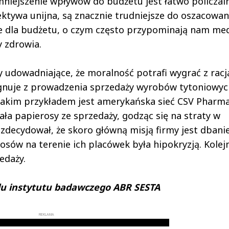
mniejszenie wpływów do budżetu jest łatwo policzal
rektywa unijna, są znacznie trudniejsze do oszacowan
e dla budżetu, o czym często przypominają nam med
 zdrowia.
dy udowadniające, że moralność potrafi wygrać z racj
ygnuje z prowadzenia sprzedaży wyrobów tytoniowyc
Takim przykładem jest amerykańska sieć CSV Pharm
ała papierosy ze sprzedaży, godząc się na straty w
zdecydował, że skoro główną misją firmy jest dbani
osów na terenie ich placówek była hipokryzją. Kolej
edaży.
ądu instytutu badawczego ABR SESTA
REKLAMA