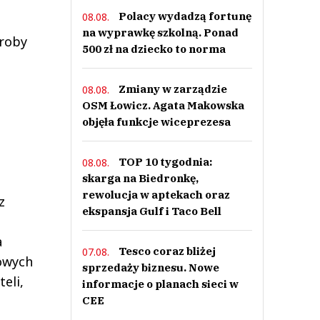
Polacy wydadzą fortunę
08.08.
na wyprawkę szkolną. Ponad
yroby
500 zł na dziecko to norma
Zmiany w zarządzie
08.08.
OSM Łowicz. Agata Makowska
b
objęła funkcje wiceprezesa
TOP 10 tygodnia:
08.08.
skarga na Biedronkę,
rewolucja w aptekach oraz
z
ekspansja Gulf i Taco Bell
a
Tesco coraz bliżej
07.08.
owych
sprzedaży biznesu. Nowe
eli,
informacje o planach sieci w
CEE