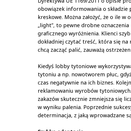
Dyrektywa UE 1169/2011 o opisie pr
obowiązek informowania o składzie 
kreskowe. Można założyć, że o ile w
„light”, to pewne drobne oznaczenia
graficznego wyróżnienia. Klienci sz
dokładniej czytać treść, która się na 
chcą zacząć palić, zauważą ostrzeżeni
Kiedyś lobby tytoniowe wykorzystyw
tytoniu a np. nowotworem płuc, gdyż 
czas negatywnie na ich biznes. Kolej
reklamowaniu wyrobów tytoniowych.
zakazów skutecznie zmniejsza się lic
w wyniku palenia. Poprzednie sukces
determinacja, z jaką wprowadzane są 