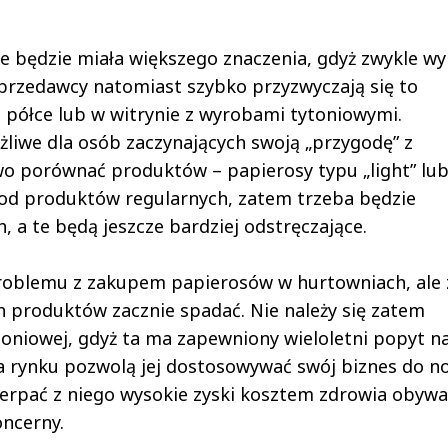
e będzie miała większego znaczenia, gdyż zwykle w
przedawcy natomiast szybko przyzwyczają się to
półce lub w witrynie z wyrobami tytoniowymi.
iwe dla osób zaczynających swoją „przygodę” z
wo porównać produktów – papierosy typu „light” lu
 od produktów regularnych, zatem trzeba będzie
 a te będą jeszcze bardziej odstręczające.
problemu z zakupem papierosów w hurtowniach, ale 
h produktów zacznie spadać. Nie należy się zatem
oniowej, gdyż ta ma zapewniony wieloletni popyt n
a rynku pozwolą jej dostosowywać swój biznes do n
zerpać z niego wysokie zyski kosztem zdrowia obywat
oncerny.