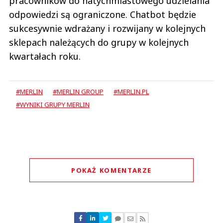
pracowników do natychmiastowego udzielania
odpowiedzi są ograniczone. Chatbot będzie
sukcesywnie wdrażany i rozwijany w kolejnych
sklepach należących do grupy w kolejnych
kwartałach roku.
#MERLIN
#MERLIN GROUP
#MERLIN.PL
#WYNIKI GRUPY MERLIN
POKAŻ KOMENTARZE
Komentarze (
0
)
Nie znaleziono komentarzy