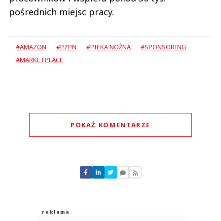
pośrednich miejsc pracy.
#AMAZON
#PZPN
#PIŁKA NOŻNA
#SPONSORING
#MARKETPLACE
POKAŻ KOMENTARZE
Komentarze (
0
)
Nie znaleziono komentarzy
Zostaw swoje komentarze
Imię (Wymagane)