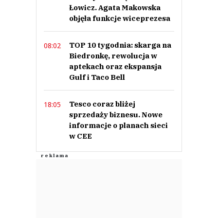
Łowicz. Agata Makowska
objęła funkcje wiceprezesa
TOP 10 tygodnia: skarga na
08:02
Biedronkę, rewolucja w
aptekach oraz ekspansja
Gulf i Taco Bell
Tesco coraz bliżej
18:05
sprzedaży biznesu. Nowe
informacje o planach sieci
w CEE