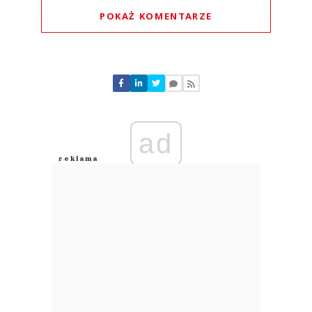
POKAŻ KOMENTARZE
Komentarze (
0
)
Nie znaleziono komentarzy
Zostaw swoje komentarze
Imię (Wymagane)
ad
Anuluj
Prześlij komentarz