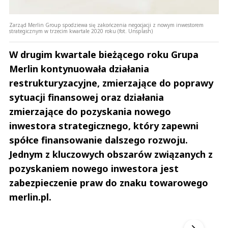
Zarząd Merlin Group spodziewa się zakończenia negocjacji z nowym inwestorem
strategicznym w trzecim kwartale 2020 roku (fot. Unsplash)
W drugim kwartale bieżącego roku Grupa
Merlin kontynuowała działania
restrukturyzacyjne, zmierzające do poprawy
sytuacji finansowej oraz działania
zmierzające do pozyskania nowego
inwestora strategicznego, który zapewni
spółce finansowanie dalszego rozwoju.
Jednym z kluczowych obszarów związanych z
pozyskaniem nowego inwestora jest
zabezpieczenie praw do znaku towarowego
merlin.pl.
Andrzej i Marta Sterniccy
Marta i 
▶