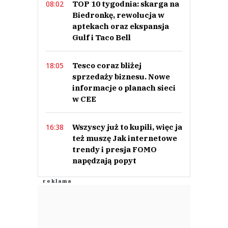
TOP 10 tygodnia: skarga na
08:02
Biedronkę, rewolucja w
aptekach oraz ekspansja
Gulf i Taco Bell
Tesco coraz bliżej
18:05
sprzedaży biznesu. Nowe
informacje o planach sieci
w CEE
Wszyscy już to kupili, więc ja
16:38
też muszę Jak internetowe
trendy i presja FOMO
napędzają popyt