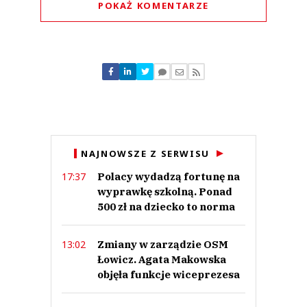
POKAŻ KOMENTARZE
Komentarze (
0
)
Nie znaleziono komentarzy
Zostaw swoje komentarze
Imię (Wymagane)
Anuluj
NAJNOWSZE Z SERWISU
Prześlij komentarz
Polacy wydadzą fortunę na
17:37
wyprawkę szkolną. Ponad
500 zł na dziecko to norma
Zmiany w zarządzie OSM
13:02
Łowicz. Agata Makowska
objęła funkcje wiceprezesa