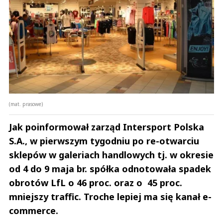
(mat. prasowe)
Jak poinformował zarząd Intersport Polska
S.A., w pierwszym tygodniu po re-otwarciu
sklepów w galeriach handlowych tj. w okresie
od 4 do 9 maja br. spółka odnotowała spadek
obrotów LfL o 46 proc. oraz o 45 proc.
mniejszy traffic. Troche lepiej ma się kanał e-
commerce.
Andrzej i Marta Sterniccy
Marta i 