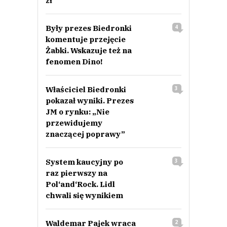
zł
Były prezes Biedronki
4
komentuje przejęcie
Żabki. Wskazuje też na
fenomen Dino!
Właściciel Biedronki
3
pokazał wyniki. Prezes
JM o rynku: „Nie
przewidujemy
znaczącej poprawy”
System kaucyjny po
3
raz pierwszy na
Pol‘and‘Rock. Lidl
chwali się wynikiem
Waldemar Pajek wraca
2