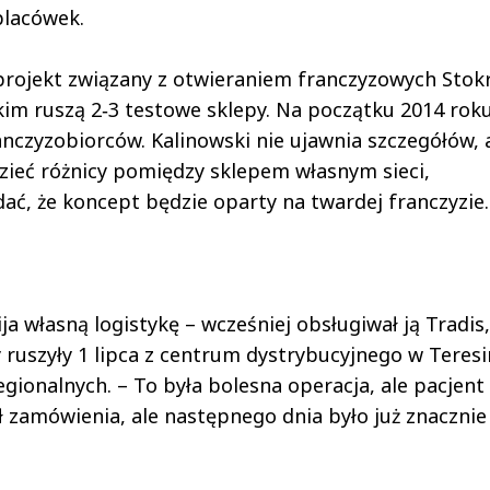
placówek.
 projekt związany z otwieraniem franczyzowych Stok
skim ruszą 2­‑3 testowe sklepy. Na początku 2014 ro
nczyzobiorców. Kalinowski nie ujawnia szczegółów, 
dzieć różnicy pomiędzy sklepem własnym sieci,
ć, że koncept będzie oparty na twardej franczyzie.
a własną logistykę – wcześniej obsługiwał ją Tradis,
ruszyły 1 lipca z centrum dystrybucyjnego w Teresi
onalnych. – To była bolesna operacja, ale pacjent
ał zamówienia, ale następnego dnia było już znacznie 