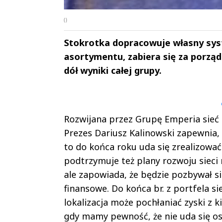
()
Stokrotka dopracowuje własny syst
asortymentu, zabiera się za porzą
dół wyniki całej grupy.
Andrzej i Marta
Marta i An
Sterniccy
Sterniccy
▶
▶
Rozwijana przez Grupę Emperia sieć S
Prezes Dariusz Kalinowski zapewnia,
to do końca roku uda się zrealizowa
podtrzymuje też plany rozwoju sieci n
ale zapowiada, że będzie pozbywał s
finansowe. Do końca br. z portfela si
lokalizacja może pochłaniać zyski z
gdy mamy pewność, że nie uda się o