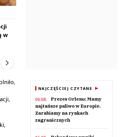
cji
ą w
ek
Szefem być Sezon 2
Marcin Przybysz
▶
▶
.
lniło,
NAJCZĘŚCIEJ CZYTANE
cji,
Prezes Orlenu: Mamy
06.08.
najtańsze paliwo w Europie.
Zarabiamy na rynkach
zagranicznych
ki,