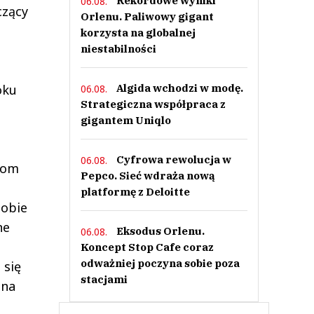
Rekordowe wyniki
06.08.
czący
Orlenu. Paliwowy gigant
korzysta na globalnej
niestabilności
oku
Algida wchodzi w modę.
06.08.
Strategiczna współpraca z
gigantem Uniqlo
Cyfrowa rewolucja w
06.08.
ziom
Pepco. Sieć wdraża nową
platformę z Deloitte
 obie
ne
Eksodus Orlenu.
06.08.
Koncept Stop Cafe coraz
odważniej poczyna sobie poza
 się
stacjami
 na