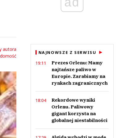
ad
y autora
NAJNOWSZE Z SERWISU
adomość
Prezes Orlenu: Mamy
19:11
najtańsze paliwo w
Europie. Zarabiamy na
rynkach zagranicznych
Rekordowe wyniki
18:04
Orlenu. Paliwowy
gigant korzysta na
globalnej niestabilności
Algida wchodzi w modę.
17:29