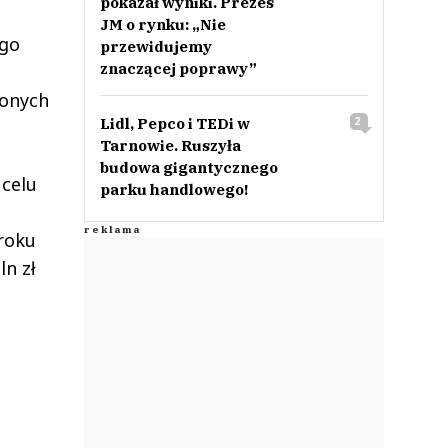
pokazał wyniki. Prezes
JM o rynku: „Nie
ego
przewidujemy
znaczącej poprawy”
żonych
Lidl, Pepco i TEDi w
2
Tarnowie. Ruszyła
budowa gigantycznego
 celu
parku handlowego!
roku
ln zł