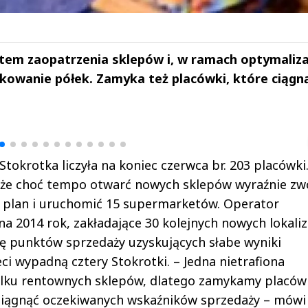
em zaopatrzenia sklepów i, w ramach optymaliza
dkowanie półek. Zamyka też placówki, które ciągn
drzej
Michał Stężalski
FineDiningWe
▶
▶
tokrotka liczyła na koniec czerwca br. 203 placówki
 że choć tempo otwarć nowych sklepów wyraźnie zwo
ć plan i uruchomić 15 supermarketów. Operator
a 2014 rok, zakładające 30 kolejnych nowych lokaliza
ię punktów sprzedaży uzyskujących słabe wyniki
eci wypadną cztery Stokrotki. – Jedna nietrafiona
 kilku rentownych sklepów, dlatego zamykamy placów
siągnąć oczekiwanych wskaźników sprzedaży – mówi