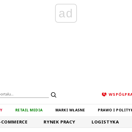
ad
WSPÓŁPR
ZY
RETAIL MEDIA
MARKI WŁASNE
PRAWO I POLITY
-COMMERCE
RYNEK PRACY
LOGISTYKA