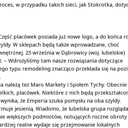
roces, w przypadku takich sieci, jak Stokrotka, doty
 Część placówek posiada już nowe logo, a do końca r
zyldy. W sklepach będą także wprowadzane, choć
nętrznej. 23 września w Dąbrowicy (woj. lubelskie)
 – Wdrożyliśmy tam nasze rozwiązania dotyczące
 tego typu remodeling znacząco przekłada się na po
.
a należą też Maro Markety i Społem Tychy. Obecnie
ielkich, placówek. Niektóre z nich będą przekształco
i wynika, że Emperia szuka pomysłu na oba szyldy.
muje jesienią. Wiadomo, że lubelska grupa rozgląda
nie większych podmiotów, notujących roczne obroty
bardziej realne wydaje się przejmowanie lokalnych