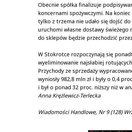
Obecnie spółka finalizuje podpisyw
koncernami spożywczymi. Na koniec s
tylko z trzema nie udało się dojść d
uruchomi własne dostawy świeżego m
do sklepów będzie przechodzić przez
W Stokrotce rozpoczynają się ponad
wyeliminowanie najsłabiej rotującyc
Przychody ze sprzedaży wypracowan
wyniosły 982,8 mln zł i były o 0,4 pro
i był o ponad 32 proc. niższy niż w a
Anna Krężlewicz­‑Terlecka
Wiadomości Handlowe, Nr 9 (128) Wr