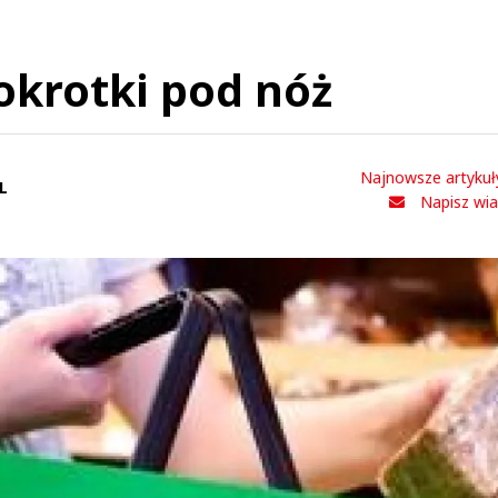
okrotki pod nóż
Najnowsze artykuł
L
Napisz wi