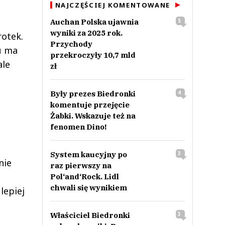
NAJCZĘŚCIEJ KOMENTOWANE
Auchan Polska ujawnia
5
wyniki za 2025 rok.
rotek.
Przychody
ku ma
przekroczyły 10,7 mld
ale
zł
Były prezes Biedronki
4
komentuje przejęcie
Żabki. Wskazuje też na
fenomen Dino!
System kaucyjny po
3
nie
raz pierwszy na
Pol‘and‘Rock. Lidl
chwali się wynikiem
lepiej
Właściciel Biedronki
3