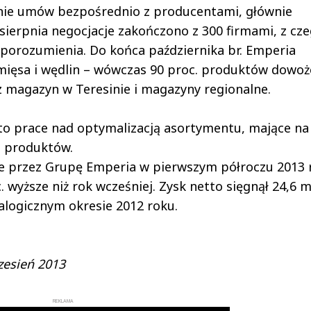
anie umów bezpośrednio z producentami, głównie
ierpnia negocjacje zakończono z 300 firmami, z cz
o porozumienia. Do końca października br. Emperia
ięsa i wędlin – wówczas 90 proc. produktów dowo
 magazyn w Teresinie i magazyny regionalne.
to prace nad optymalizacją asortymentu, mające na
h produktów.
e przez Grupę Emperia w pierwszym półroczu 2013 
c. wyższe niż rok wcześniej. Zysk netto sięgnął 24,6 m
nalogicznym okresie 2012 roku.
zesień 2013
REKLAMA