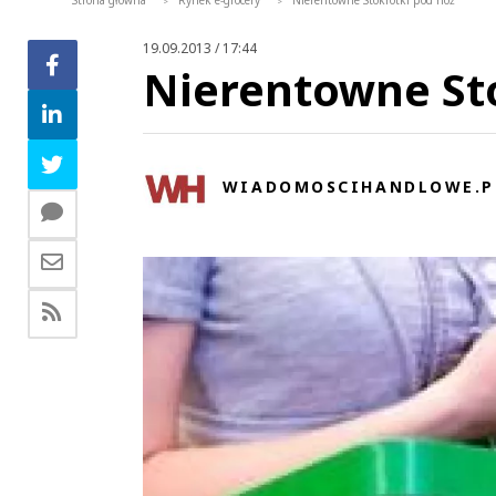
Strona główna
Rynek e-grocery
Nierentowne Stokrotki pod nóż
>
>
19.09.2013 / 17:44
Nierentowne St
WIADOMOSCIHANDLOWE.P