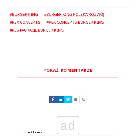
#BURGER KING
#BURGER KING POLSKA ROZWÓJ
#REX CONCEPTS
#REX CONCEPTS BURGER KING
#RESTAURACJE BURGER KING
POKAŻ KOMENTARZE
Komentarze (
0
)
Nie znaleziono komentarzy
Zostaw swoje komentarze
Imię (Wymagane)
ad
Anuluj