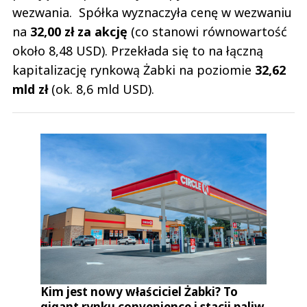
wezwania. Spółka wyznaczyła cenę w wezwaniu
na
32,00 zł za akcję
(co stanowi równowartość
około 8,48 USD). Przekłada się to na łączną
kapitalizację rynkową Żabki na poziomie
32,62
mld zł
(ok. 8,6 mld USD).
Kim jest nowy właściciel Żabki? To
gigant rynku convenience i stacji paliw