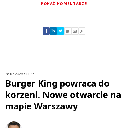
POKAŻ KOMENTARZE
Komentarze (
1
)
rogal
11.09.2020 / 16:33
This comment was minimized by the moderator on the site
28.07.2026 / 11:35
Tylko że LPP miało już przygotowany kanał ecommerce, dzięki czemu
Burger King powraca do
obecnie mogą cieszyć się z profitów jaki osiągnął ten kanał.
rogal
korzeni. Nowe otwarcie na
Odpowiedz
0
mapie Warszawy
0
Nie znaleziono komentarzy
Zostaw swoje komentarze