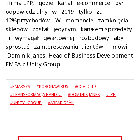
firma LPP, gdzie kanał e-commerce był
odpowiedzialny w 2019 tylko za
12%przychodów. W momencie zamknięcia
sklepów został jedynym kanałem sprzedaży
i wymagał gwałtownej rozbudowy aby
sprostać zainteresowaniu klientów – mówi
Dominik Janes, Head of Business Development
EMEA z Unity Group.
#EMARSYS
#KORONAWIRUS
#COVID-19
#TRANSFORMACJA HANDLU
#DOMINIK JANES
#LPP
#UNITY GROUP
#ÁRPÁD DEÀK