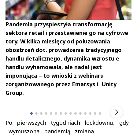
Pandemia przyspieszyła transformację
sektora retail i przestawienie go na cyfrowe
tory. W kilka miesięcy od poluzowania
obostrzeń dot. prowadzenia tradycyjnego
handlu detalicznego, dynamika wzrostu e-
handlu wyhamowała, ale nadal jest
imponująca – to wnioski z webinaru
zorganizowanego przez Emarsys i Unity
Group.
Andrzej i Marta Sterniccy
Marta i 
▶
Po pierwszych tygodniach lockdownu, gdy
wymuszona pandemią zmiana