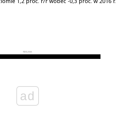
iomie 1,2 proc. r/r wobec -0,3 proc. w 2016 r.
REKLAMA
ad