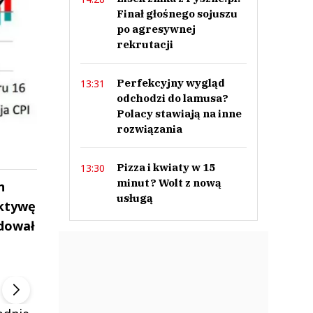
Finał głośnego sojuszu
po agresywnej
rekrutacji
Perfekcyjny wygląd
13:31
odchodzi do lamusa?
Polacy stawiają na inne
rozwiązania
Pizza i kwiaty w 15
13:30
minut? Wolt z nową
n
usługą
ektywę
idował
ek
Szefem być Sezon 2
Marcin Przybysz
▶
▶