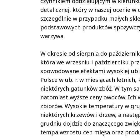
czynnikiem oddziałującym w kierunk
detalicznej, który w naszej ocenie 
szczególnie w przypadku małych skle
podstawowych produktów spożywczych
warzywa.
W okresie od sierpnia do października
która we wrześniu i październiku pr
spowodowane efektami wysokiej ubieg
Polsce w ub. r. w miesiącach letnich
niektórych gatunków zbóż. W tym s
natomiast wyższe ceny owoców. Ich wz
zbiorów. Wysokie temperatury w grud
niektórych krzewów i drzew, a następ
grudniu dojdzie do znaczącego zwięk
tempa wzrostu cen mięsa oraz prod