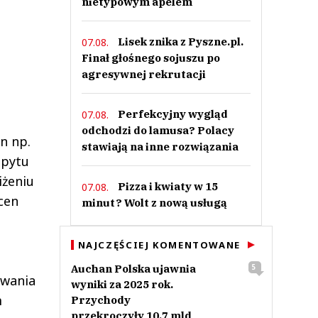
nietypowym apelem
Lisek znika z Pyszne.pl.
07.08.
Finał głośnego sojuszu po
agresywnej rekrutacji
Perfekcyjny wygląd
07.08.
odchodzi do lamusa? Polacy
n np.
stawiają na inne rozwiązania
opytu
iżeniu
Pizza i kwiaty w 15
07.08.
cen
minut? Wolt z nową usługą
NAJCZĘŚCIEJ KOMENTOWANE
Auchan Polska ujawnia
5
ywania
wyniki za 2025 rok.
m
Przychody
przekroczyły 10,7 mld