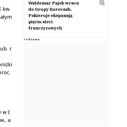
Waldemar Pajek wraca
2
I kw.
do Grupy Eurocash.
Pokieruje ekspansją
 całym
pięciu sieci
franczyzowych
z
b. r.
niżki
proc.
e w I
w., a