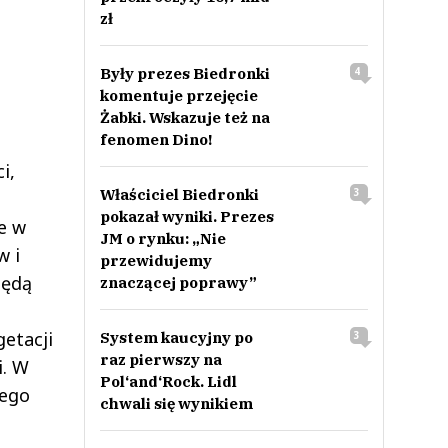
zł
Były prezes Biedronki
4
komentuje przejęcie
Żabki. Wskazuje też na
fenomen Dino!
i,
Właściciel Biedronki
3
pokazał wyniki. Prezes
e w
JM o rynku: „Nie
w i
przewidujemy
będą
znaczącej poprawy”
etacji
System kaucyjny po
3
raz pierwszy na
i. W
Pol‘and‘Rock. Lidl
zego
chwali się wynikiem