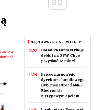
ad
dą
NAJNOWSZE Z SERWISU
Botanika Farm szykuje
15:03
y autora
debiut na GPW. Chce
adomość
pozyskać 15 mln zł
Frisco ma nowego
14:54
dyrektora handlowego.
Były menedżer Żabki i
Biedronki z
nietypowym apelem
Lisek znika z Pyszne.pl.
14:28