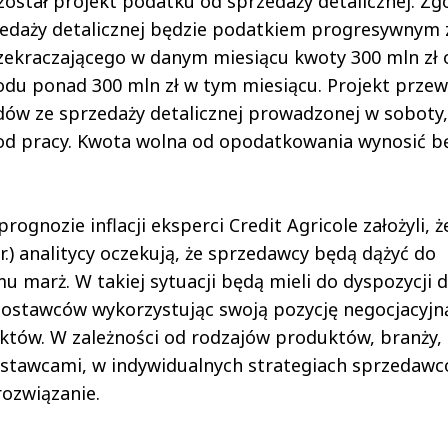
został projekt podatku od sprzedaży detalicznej. Zg
edaży detalicznej będzie podatkiem progresywnym 
zekraczającego w danym miesiącu kwoty 300 mln zł 
odu ponad 300 mln zł w tym miesiącu. Projekt przew
dów ze sprzedaży detalicznej prowadzonej w soboty,
 od pracy. Kwota wolna od opodatkowania wynosić b
gnozie inflacji eksperci Credit Agricole założyli, ż
r.) analitycy oczekują, że sprzedawcy będą dążyć do
marż. W takiej sytuacji będą mieli do dyspozycji 
dostawców wykorzystując swoją pozycję negocjacyjn
tów. W zależności od rodzajów produktów, branży,
 dostawcami, w indywidualnych strategiach sprzedaw
ozwiązanie.