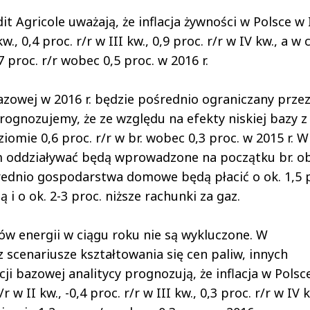
t Agricole uważają, że inflacja żywności w Polsce w 
kw., 0,4 proc. r/r w III kw., 0,9 proc. r/r w IV kw., a w
7 proc. r/r wobec 0,5 proc. w 2016 r.
azowej w 2016 r. będzie pośrednio ograniczany prze
rognozujemy, że ze względu na efekty niskiej bazy z u
ziomie 0,6 proc. r/r w br. wobec 0,3 proc. w 2015 r. W
em oddziaływać będą wprowadzone na początku br. ob
Średnio gospodarstwa domowe będą płacić o ok. 1,5 
 i o ok. 2-3 proc. niższe rachunki za gaz.
ków energii w ciągu roku nie są wykluczone. W
scenariusze kształtowania się cen paliw, innych
cji bazowej analitycy prognozują, że inflacja w Polsc
/r w II kw., -0,4 proc. r/r w III kw., 0,3 proc. r/r w IV k