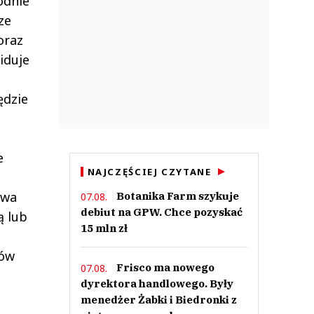
odnie
ze
oraz
iduje
ędzie
e
NAJCZĘŚCIEJ CZYTANE
dwa
Botanika Farm szykuje
07.08.
debiut na GPW. Chce pozyskać
ą lub
15 mln zł
ców
Frisco ma nowego
07.08.
dyrektora handlowego. Były
menedżer Żabki i Biedronki z