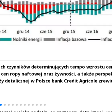
ach czynników determinujących tempo wzrostu ce
ę cen ropy naftowej oraz żywności, a także persp
 detalicznej w Polsce bank Credit Agricole zrew
drzej
Michał Stężalski
FineDiningWe
▶
▶