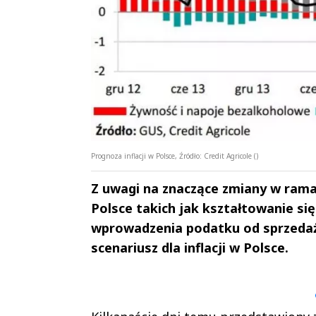
Prognoza inflacji w Polsce, Źródło: Credit Agricole ()
Z uwagi na znaczące zmiany w ram
Polsce takich jak kształtowanie si
wprowadzenia podatku od sprzedaży
scenariusz dla inflacji w Polsce.
Andrzej i Marta
Marta i An
Sterniccy
Sterniccy
▶
▶