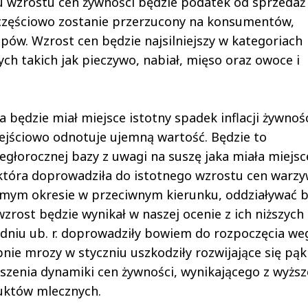
u wzrostu cen żywności będzie podatek od sprzedaż
w częściowo zostanie przerzucony na konsumentów,
pów. Wzrost cen będzie najsilniejszy w kategoriach
 takich jak pieczywo, nabiał, mięso oraz owoce i
 będzie miał miejsce istotny spadek inflacji żywnośc
zejściowo odnotuje ujemną wartość. Będzie to
łorocznej bazy z uwagi na suszę jaka miała miejsc
, która doprowadziła do istotnego wzrostu cen warzy
amym okresie w przeciwnym kierunku, oddziaływać 
rost będzie wynikał w naszej ocenie z ich niższych
niu ub. r. doprowadziły bowiem do rozpoczęcia weg
nie mrozy w styczniu uszkodziły rozwijające się pąk
szenia dynamiki cen żywności, wynikającego z wyżs
uktów mlecznych.