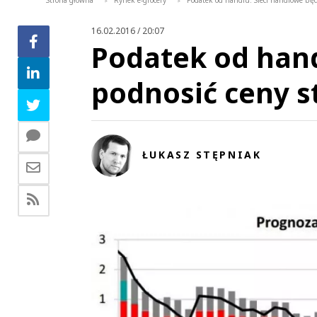
Strona główna
Rynek e-grocery
Podatek od handlu: Sieci handlowe bę
>
>
16.02.2016 / 20:07
Podatek od hand
podnosić ceny 
ŁUKASZ STĘPNIAK