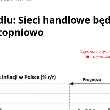
dą podnosić ceny stopniowo
lu: Sieci handlowe bę
stopniowo
Najnowsze artykuł
Napisz wi