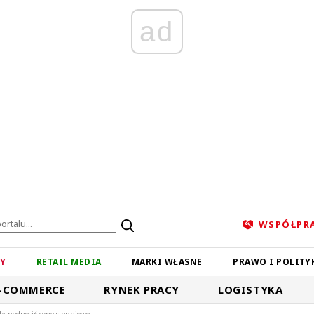
ad
WSPÓŁPR
ZY
RETAIL MEDIA
MARKI WŁASNE
PRAWO I POLITY
-COMMERCE
RYNEK PRACY
LOGISTYKA