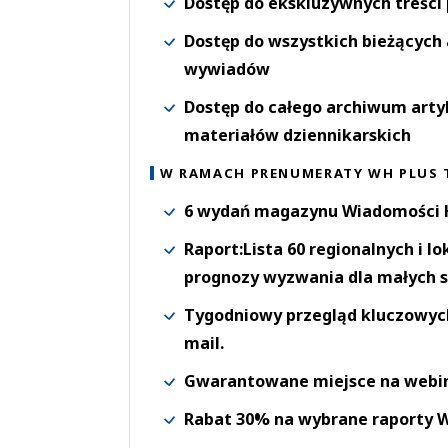
Dostęp do ekskluzywnych treści
Dostęp do wszystkich bieżących 
wywiadów
Dostęp do całego archiwum arty
materiałów dziennikarskich
W RAMACH PRENUMERATY WH PLUS 
6 wydań magazynu Wiadomości H
Raport:Lista 60 regionalnych i l
prognozy wyzwania dla małych s
Tygodniowy przegląd kluczowych 
mail.
Gwarantowane miejsce na webi
Rabat 30% na wybrane raporty