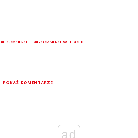
#E-COMMERCE
#E-COMMERCE W EUROPIE
POKAŻ KOMENTARZE
Komentarze (
0
)
Nie znaleziono komentarzy
staw swoje komentarze
Imię (Wymagane)
ad