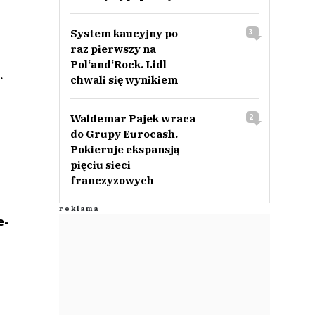
System kaucyjny po
3
raz pierwszy na
Pol‘and‘Rock. Lidl
.
chwali się wynikiem
Waldemar Pajek wraca
2
do Grupy Eurocash.
Pokieruje ekspansją
pięciu sieci
franczyzowych
e-