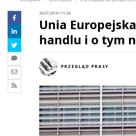
Strona główna
Rynek e-grocery
Unia Europejska traci pieniądze na e-h
>
>
30.07.2019 / 11:04
Unia Europejska 
handlu i o tym n
PRZEGLĄD PRASY