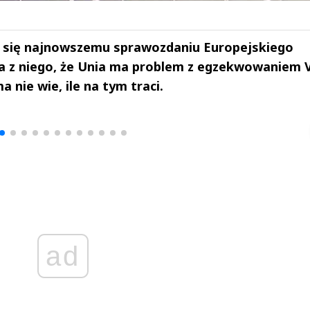
ł się najnowszemu sprawozdaniu Europejskiego
 z niego, że Unia ma problem z egzekwowaniem V
 nie wie, ile na tym traci.
drzej
Michał Stężalski
FineDiningWe
▶
▶
ad