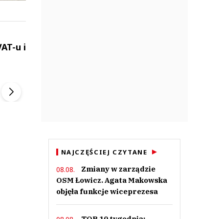
AT-u i
ek
Szefem być Sezon 2
Marcin Przybysz
▶
▶
NAJCZĘŚCIEJ CZYTANE
Zmiany w zarządzie
08.08.
OSM Łowicz. Agata Makowska
objęła funkcje wiceprezesa
TOP 10 tygodnia: