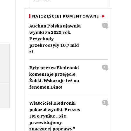
NAJCZĘŚCIEJ KOMENTOWANE
Auchan Polska ujawnia
5
wyniki za 2025 rok.
Przychody
przekroczyły 10,7 mld
zł
Były prezes Biedronki
4
komentuje przejęcie
Żabki. Wskazuje też na
fenomen Dino!
Właściciel Biedronki
3
pokazał wyniki. Prezes
JM o rynku: „Nie
przewidujemy
znaczącej poprawy”