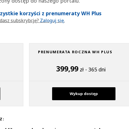
zony dostęp do naszego portalu.
wszystkie korzyści z prenumeraty WH Plus
dasz subskrybcję?
Zaloguj się.
PRENUMERATA ROCZNA WH PLUS
399,99
zł - 365 dni
Wykup dostęp
Z: