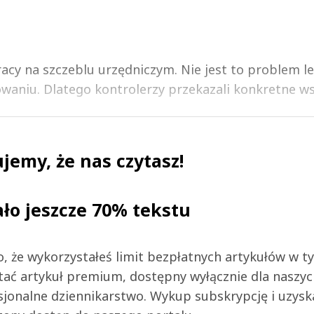
acy na szczeblu urzędniczym. Nie jest to problem l
waniu. Dlatego kontrolerzy przekazali konkretne ws.
jemy, że nas czytasz!
ało jeszcze 70% tekstu
 to, że wykorzystałeś limit bezpłatnych artykułów w t
tać artykuł premium, dostępny wyłącznie dla naszy
jonalne dziennikarstwo. Wykup subskrypcję i uzysk