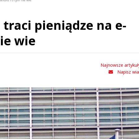
andlu i o tym nie wie
traci pieniądze na e-
ie wie
Najnowsze artykuł
Napisz wi