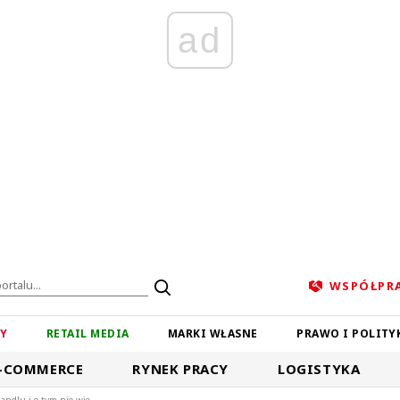
ad
WSPÓŁPR
ZY
RETAIL MEDIA
MARKI WŁASNE
PRAWO I POLITY
-COMMERCE
RYNEK PRACY
LOGISTYKA