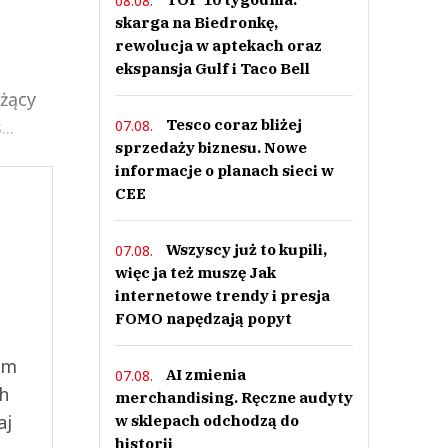
08.08.
skarga na Biedronkę,
rewolucja w aptekach oraz
ekspansja Gulf i Taco Bell
eżący
..
Tesco coraz bliżej
07.08.
sprzedaży biznesu. Nowe
informacje o planach sieci w
CEE
Wszyscy już to kupili,
07.08.
więc ja też muszę Jak
internetowe trendy i presja
FOMO napędzają popyt
ym
AI zmienia
07.08.
ch
merchandising. Ręczne audyty
aj
w sklepach odchodzą do
historii