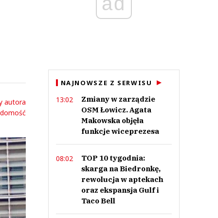
ad
NAJNOWSZE Z SERWISU
Zmiany w zarządzie
13:02
y autora
OSM Łowicz. Agata
adomość
Makowska objęła
funkcje wiceprezesa
TOP 10 tygodnia:
08:02
skarga na Biedronkę,
rewolucja w aptekach
oraz ekspansja Gulf i
Taco Bell