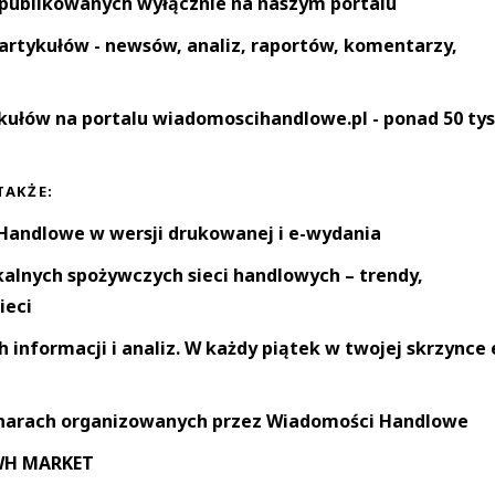
 publikowanych wyłącznie na naszym portalu
artykułów - newsów, analiz, raportów, komentarzy,
kułów na portalu wiadomoscihandlowe.pl - ponad 50 tys
TAKŻE:
andlowe w wersji drukowanej i e-wydania
okalnych spożywczych sieci handlowych – trendy,
ieci
informacji i analiz. W każdy piątek w twojej skrzynce 
narach organizowanych przez Wiadomości Handlowe
 WH MARKET