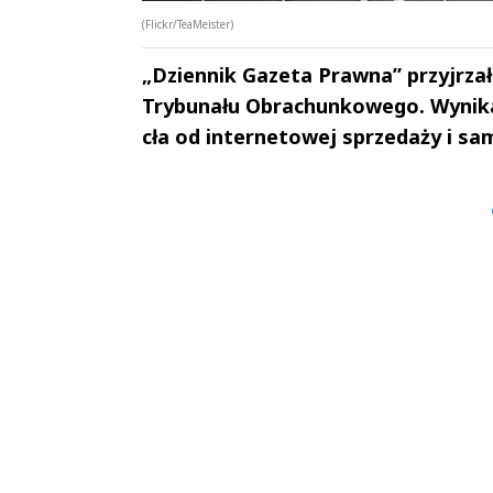
(Flickr/TeaMeister)
„Dziennik Gazeta Prawna” przyjrza
Trybunału Obrachunkowego. Wynika
cła od internetowej sprzedaży i sama
Andrzej i Marta
Marta i An
Sterniccy
Sterniccy
▶
▶