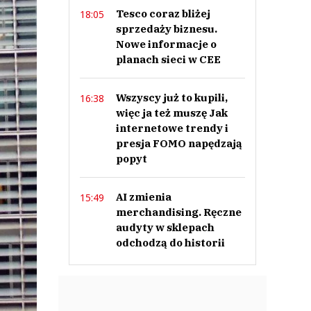
Tesco coraz bliżej
18:05
sprzedaży biznesu.
Nowe informacje o
planach sieci w CEE
Wszyscy już to kupili,
16:38
więc ja też muszę Jak
internetowe trendy i
presja FOMO napędzają
popyt
AI zmienia
15:49
merchandising. Ręczne
audyty w sklepach
odchodzą do historii