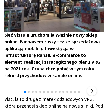
Sieć Vistula uruchomiła właśnie nowy sklep
online. Niebawem ruszy też ze sprzedażową
aplikacją mobilną. Inwestycja w
infrastrukturę kanału e-commerce to
element realizacji strategicznego planu VRG
na 2021 rok. Grupa chce pobić w tym roku
rekord przychodów w kanale online.
Andrzej i Marta Sterniccy
Marta i 
▶
Vistula to druga z marek odzieżowych VRG,
która przenosi sklep online na nowe silniki. Pod