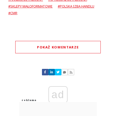
#SKLEPY MAŁOFORMATOWE
#POLSKA IZBA HANDLU
#CMR
POKAŻ KOMENTARZE
Komentarze (
0
)
Nie znaleziono komentarzy
Zostaw swoje komentarze
Imię (Wymagane)
ad
Anuluj
Prześlij komentarz