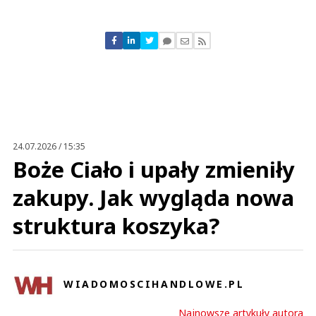
Komentarze (
0
)
Nie znaleziono komentarzy
Zostaw swoje komentarze
Imię (Wymagane)
Anuluj
Prześlij komentarz
24.07.2026 / 15:35
Boże Ciało i upały zmieniły
zakupy. Jak wygląda nowa
struktura koszyka?
WIADOMOSCIHANDLOWE.PL
Najnowsze artykuły autora