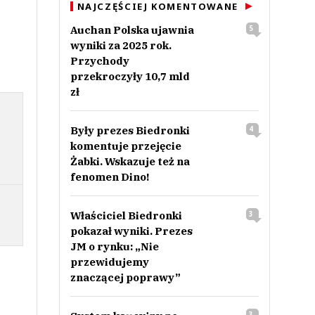
NAJCZĘŚCIEJ KOMENTOWANE
Auchan Polska ujawnia
5
wyniki za 2025 rok.
Przychody
przekroczyły 10,7 mld
zł
Były prezes Biedronki
4
komentuje przejęcie
Żabki. Wskazuje też na
fenomen Dino!
Właściciel Biedronki
3
pokazał wyniki. Prezes
JM o rynku: „Nie
przewidujemy
znaczącej poprawy”
3