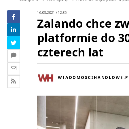
Strona główna
Rynek e-grocery
Zalando chce zwiększyć obrót na platfo
>
>
16.03.2021 / 12:35
Zalando chce zw
platformie do 3
czterech lat
WIADOMOSCIHANDLOWE.P