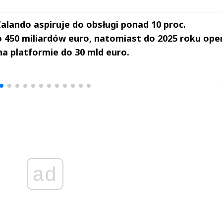
lando aspiruje do obsługi ponad 10 proc.
450 miliardów euro, natomiast do 2025 roku ope
a platformie do 30 mld euro.
drzej
Michał Stężalski
FineDiningWe
▶
▶
ad