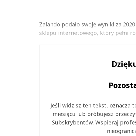
Zalando podało swoje wyniki za 2020
sklepu internetowego, który pełni ró
Dzięku
Pozost
Jeśli widzisz ten tekst, oznacza
miesiącu lub próbujesz przeczy
Subskrybentów. Wspieraj profes
nieogranic