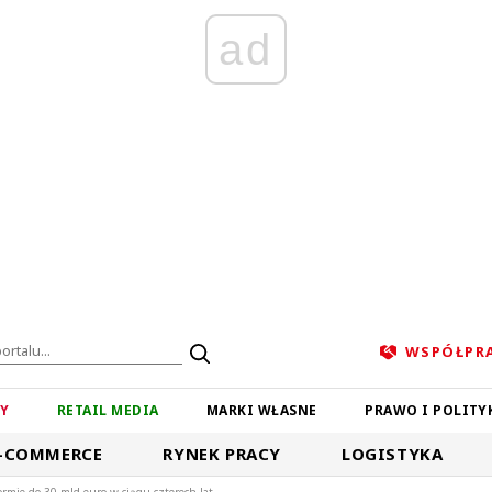
ad
WSPÓŁPR
ZY
RETAIL MEDIA
MARKI WŁASNE
PRAWO I POLITY
-COMMERCE
RYNEK PRACY
LOGISTYKA