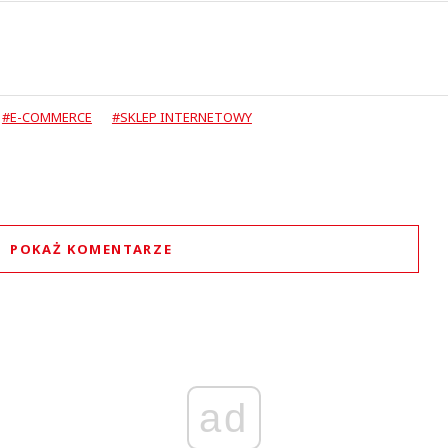
#E-COMMERCE
#SKLEP INTERNETOWY
POKAŻ KOMENTARZE
Komentarze (
0
)
Nie znaleziono komentarzy
staw swoje komentarze
Imię (Wymagane)
ad