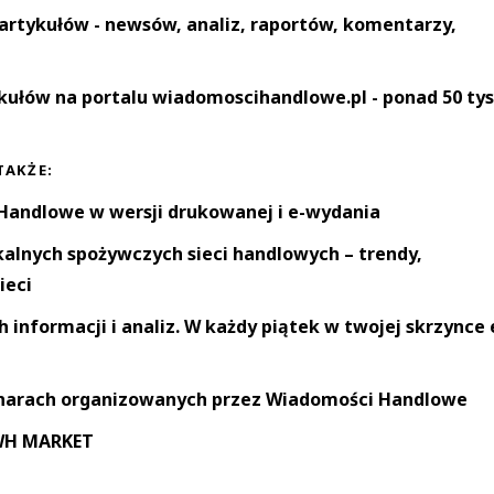
artykułów - newsów, analiz, raportów, komentarzy,
kułów na portalu wiadomoscihandlowe.pl - ponad 50 tys
TAKŻE:
andlowe w wersji drukowanej i e-wydania
okalnych spożywczych sieci handlowych – trendy,
ieci
informacji i analiz. W każdy piątek w twojej skrzynce 
narach organizowanych przez Wiadomości Handlowe
 WH MARKET