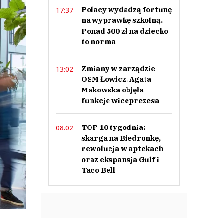
Polacy wydadzą fortunę
17:37
na wyprawkę szkolną.
Ponad 500 zł na dziecko
to norma
Zmiany w zarządzie
13:02
OSM Łowicz. Agata
Makowska objęła
funkcje wiceprezesa
TOP 10 tygodnia:
08:02
skarga na Biedronkę,
rewolucja w aptekach
oraz ekspansja Gulf i
Taco Bell