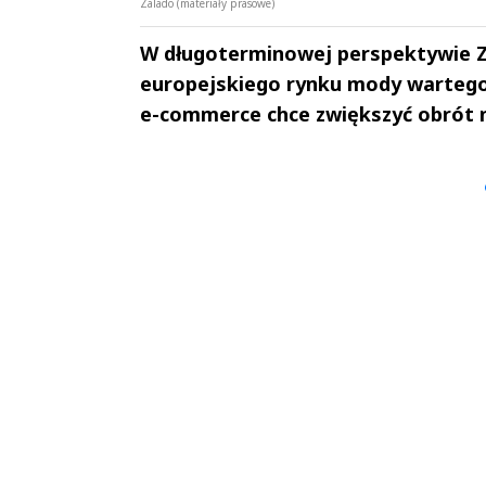
Zalado (materiały prasowe)
W długoterminowej perspektywie Za
europejskiego rynku mody wartego 
e-commerce chce zwiększyć obrót n
Andrzej i Marta
Marta i An
Sterniccy
Sterniccy
▶
▶