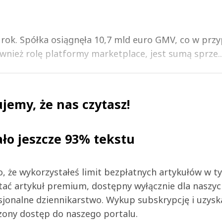
 rok. Spółka osiągnęła 10,7 mld euro GMV, co w prz
wnież rolę platformy marketplace, jest sumą sprze..
jemy, że nas czytasz!
ało jeszcze 93% tekstu
 to, że wykorzystałeś limit bezpłatnych artykułów w t
tać artykuł premium, dostępny wyłącznie dla naszy
jonalne dziennikarstwo. Wykup subskrypcję i uzysk
zony dostęp do naszego portalu.