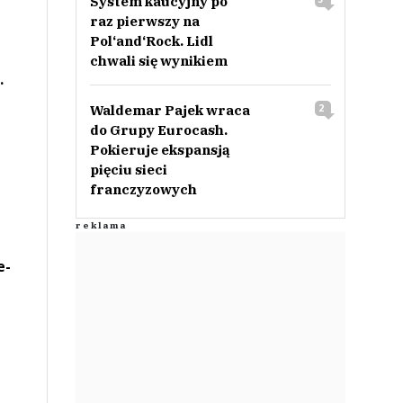
System kaucyjny po
raz pierwszy na
Pol‘and‘Rock. Lidl
chwali się wynikiem
.
Waldemar Pajek wraca
2
do Grupy Eurocash.
Pokieruje ekspansją
pięciu sieci
franczyzowych
e-