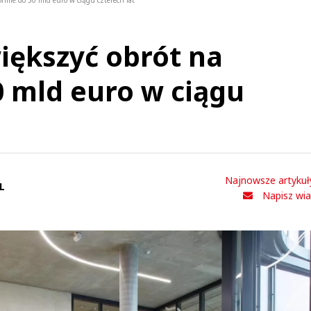
rmie do 30 mld euro w ciągu czterech lat
iększyć obrót na
0 mld euro w ciągu
Najnowsze artykuł
L
Napisz wi