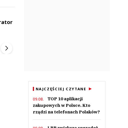
rator
ek
Szefem być Sezon 2
Marcin Przybysz
▶
▶
NAJCZĘŚCIEJ CZYTANE
TOP 10 aplikacji
09.08.
zakupowych w Polsce. Kto
rządzi na telefonach Polaków?
LPP zwiększa sprzedaż