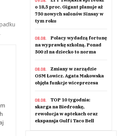
09.08.
o 18,5 proc. Gigant planuje aż
750 nowych salonów Sinsay w
tym roku
ypadku
.
Polacy wydadzą fortunę
08.08.
na wyprawkę szkolną. Ponad
500 zł na dziecko to norma
Zmiany w zarządzie
08.08.
OSM Łowicz. Agata Makowska
objęła funkcje wiceprezesa
TOP 10 tygodnia:
08.08.
ym
skarga na Biedronkę,
ch
rewolucja w aptekach oraz
ekspansja Gulf i Taco Bell
aj