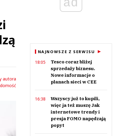
ad
i
dzą
NAJNOWSZE Z SERWISU
Tesco coraz bliżej
18:05
sprzedaży biznesu.
Nowe informacje o
y autora
planach sieci w CEE
adomość
Wszyscy już to kupili,
16:38
więc ja też muszę Jak
internetowe trendy i
presja FOMO napędzają
popyt