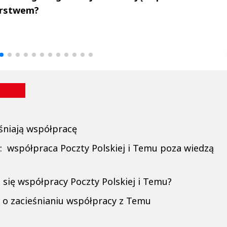
erstwem?
drzej
Michał Stężalski
FineDiningWe
▶
▶
śniają współpracę
: współpraca Poczty Polskiej i Temu poza wiedzą
 się współpracy Poczty Polskiej i Temu?
i o zacieśnianiu współpracy z Temu