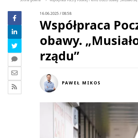
Strona główna
Współpraca Poczty Polskiej i Temu budzi obawy. „Musiało si
>
16.06.2025 / 08:58
Współpraca Pocz
obawy. „Musiało
rządu”
PAWEŁ MIKOS