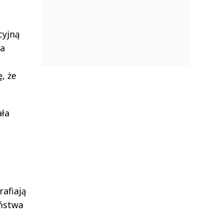
cyjną
wa
, że
ała
rafiają
aństwa