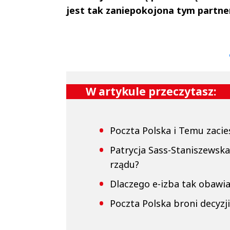
jest tak zaniepokojona tym partn
Andrzej i Marta
Marta i An
Sterniccy
Sterniccy
▶
▶
W artykule przeczytasz:
Poczta Polska i Temu zacie
Patrycja Sass-Staniszewska
rządu?
Dlaczego e-izba tak obawia
Poczta Polska broni decyzj