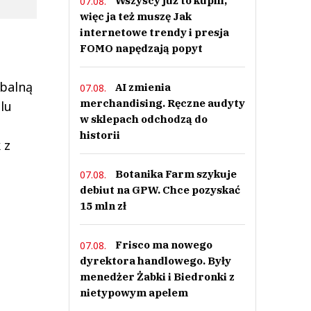
Wszyscy już to kupili,
07.08.
więc ja też muszę Jak
internetowe trendy i presja
FOMO napędzają popyt
obalną
AI zmienia
07.08.
merchandising. Ręczne audyty
lu
w sklepach odchodzą do
historii
 z
Botanika Farm szykuje
07.08.
debiut na GPW. Chce pozyskać
15 mln zł
Frisco ma nowego
07.08.
dyrektora handlowego. Były
menedżer Żabki i Biedronki z
nietypowym apelem