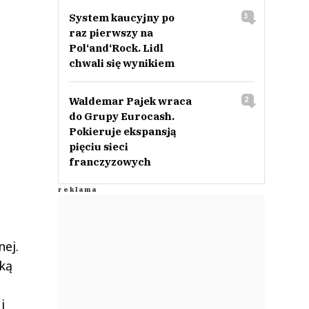
System kaucyjny po
3
raz pierwszy na
Pol‘and‘Rock. Lidl
chwali się wynikiem
Waldemar Pajek wraca
2
do Grupy Eurocash.
Pokieruje ekspansją
pięciu sieci
franczyzowych
nej.
ką
i