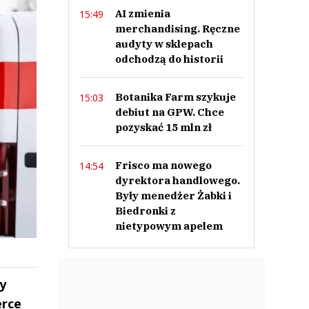
AI zmienia
15:49
merchandising. Ręczne
audyty w sklepach
odchodzą do historii
Botanika Farm szykuje
15:03
debiut na GPW. Chce
pozyskać 15 mln zł
Frisco ma nowego
14:54
dyrektora handlowego.
Były menedżer Żabki i
Biedronki z
nietypowym apelem
y
erce