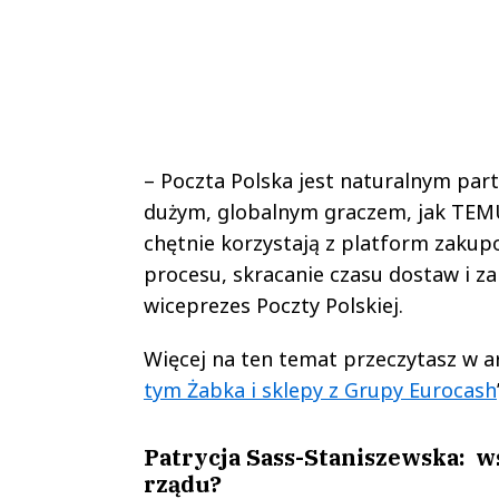
– Poczta Polska jest naturalnym par
dużym, globalnym graczem, jak TEMU
chętnie korzystają z platform zakup
procesu, skracanie czasu dostaw i za
wiceprezes Poczty Polskiej.
Więcej na ten temat przeczytasz w ar
tym Żabka i sklepy z Grupy Eurocash
Patrycja Sass-Staniszewska: w
rządu?