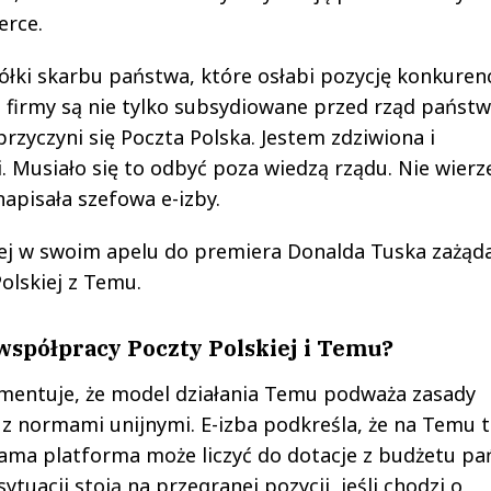
erce.
półki skarbu państwa, które osłabi pozycję konkuren
ie firmy są nie tylko subsydiowane przed rząd państ
przyczyni się Poczta Polska. Jestem zdziwiona i
 Musiało się to odbyć poza wiedzą rządu. Nie wierzę
 napisała szefowa e-izby.
nej w swoim apelu do premiera Donalda Tuska zażąd
olskiej z Temu.
 współpracy Poczty Polskiej i Temu?
umentuje, że model działania Temu podważa zasady
y z normami unijnymi. E-izba podkreśla, że na Temu t
sama platforma może liczyć do dotacje z budżetu p
ytuacji stoją na przegranej pozycji, jeśli chodzi o