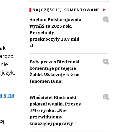
NAJCZĘŚCIEJ KOMENTOWANE
Auchan Polska ujawnia
5
wyniki za 2025 rok.
Przychody
przekroczyły 10,7 mld
zł
tak
ardzo
Były prezes Biedronki
4
enie
komentuje przejęcie
jczyk,
Żabki. Wskazuje też na
fenomen Dino!
ają na
Właściciel Biedronki
3
pokazał wyniki. Prezes
JM o rynku: „Nie
przewidujemy
zą
znaczącej poprawy”