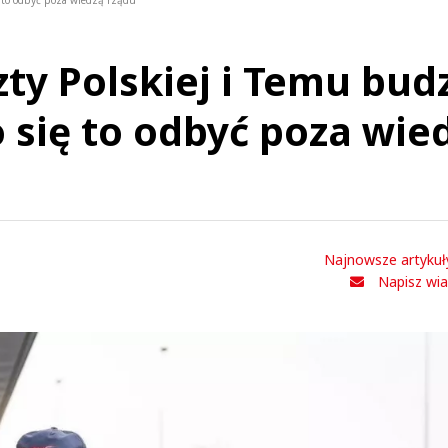
ę to odbyć poza wiedzą rządu”
ty Polskiej i Temu budz
 się to odbyć poza wie
Najnowsze artykuł
Napisz wi