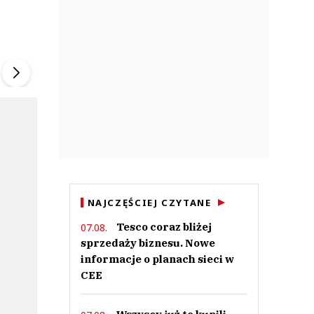
ek
Szefem być Sezon 2
Marcin Przybysz
▶
▶
NAJCZĘŚCIEJ CZYTANE
Tesco coraz bliżej
07.08.
sprzedaży biznesu. Nowe
informacje o planach sieci w
CEE