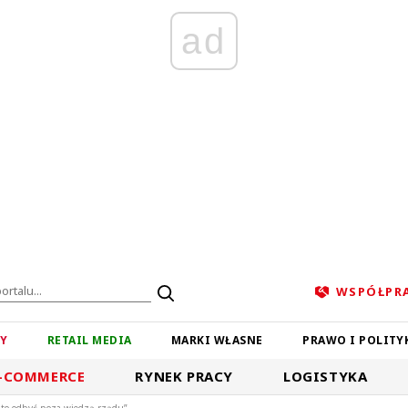
ad
WSPÓŁPR
ZY
RETAIL MEDIA
MARKI WŁASNE
PRAWO I POLITY
-COMMERCE
RYNEK PRACY
LOGISTYKA