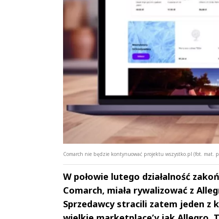
Comarch nie będzie kontynuować projektu wszystko.pl (fot. mat. p
W połowie lutego działalność zako
Comarch, miała rywalizować z Alleg
Sprzedawcy stracili zatem jeden z 
wielkie marketplace’y jak Allegro