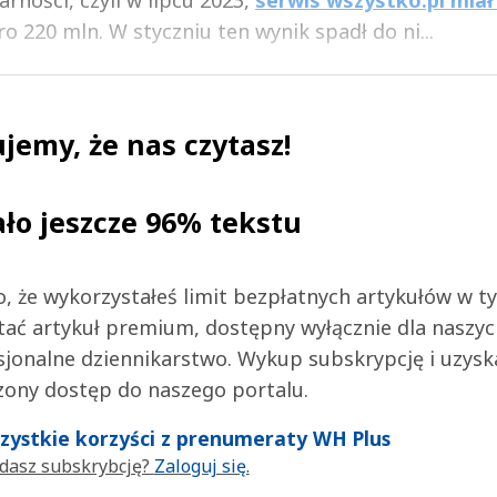
 220 mln. W styczniu ten wynik spadł do ni...
jemy, że nas czytasz!
ało jeszcze 96% tekstu
 to, że wykorzystałeś limit bezpłatnych artykułów w t
tać artykuł premium, dostępny wyłącznie dla naszy
jonalne dziennikarstwo. Wykup subskrypcję i uzysk
zony dostęp do naszego portalu.
wszystkie korzyści z prenumeraty WH Plus
dasz subskrybcję?
Zaloguj się.