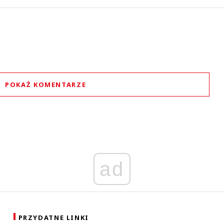
POKAŻ KOMENTARZE
Komentarze (
0
)
Nie znaleziono komentarzy
staw swoje komentarze
Imię (Wymagane)
ad
Anuluj
Prześlij komentarz
PRZYDATNE LINKI