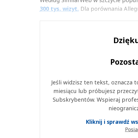
300 tys. wizyt.
Dla porównania Allegro
Dzięku
Pozost
Jeśli widzisz ten tekst, oznacza
miesiącu lub próbujesz przeczy
Subskrybentów. Wspieraj profes
nieogranic
Kliknij i sprawdź 
Posia