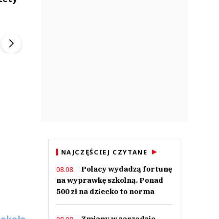
ek
Szefem być Sezon 2
Marcin Przybysz
▶
▶
NAJCZĘŚCIEJ CZYTANE
Polacy wydadzą fortunę
08.08.
na wyprawkę szkolną. Ponad
500 zł na dziecko to norma
 około
Zmiany w zarządzie