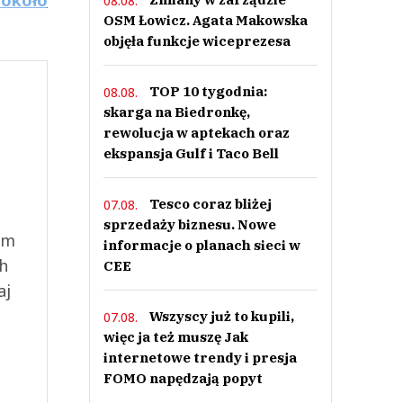
08.08.
OSM Łowicz. Agata Makowska
objęła funkcje wiceprezesa
TOP 10 tygodnia:
08.08.
skarga na Biedronkę,
rewolucja w aptekach oraz
ekspansja Gulf i Taco Bell
Tesco coraz bliżej
07.08.
sprzedaży biznesu. Nowe
ym
informacje o planach sieci w
ch
CEE
aj
Wszyscy już to kupili,
07.08.
więc ja też muszę Jak
internetowe trendy i presja
FOMO napędzają popyt