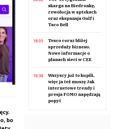
skarga na Biedronkę,
rewolucja w aptekach
oraz ekspansja Gulf i
Taco Bell
Tesco coraz bliżej
18:05
sprzedaży biznesu.
Nowe informacje o
planach sieci w CEE
Wszyscy już to kupili,
16:38
więc ja też muszę Jak
internetowe trendy i
presja FOMO napędzają
popyt
ęcy.
no, bo
żety