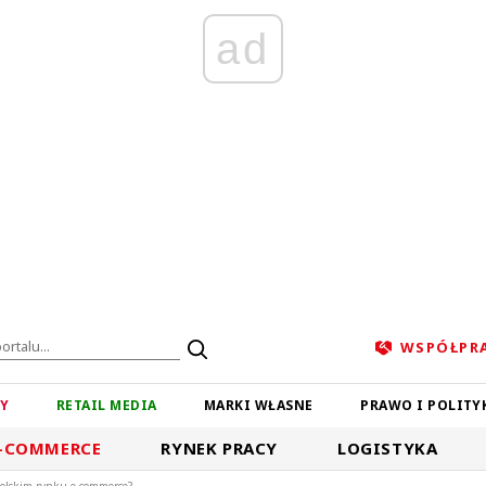
ad
WSPÓŁPR
ZY
RETAIL MEDIA
MARKI WŁASNE
PRAWO I POLITY
-COMMERCE
RYNEK PRACY
LOGISTYKA