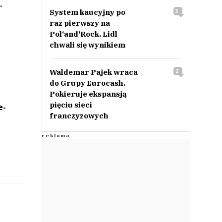
.
System kaucyjny po
3
raz pierwszy na
Pol‘and‘Rock. Lidl
chwali się wynikiem
Waldemar Pajek wraca
2
do Grupy Eurocash.
Pokieruje ekspansją
pięciu sieci
e-
franczyzowych