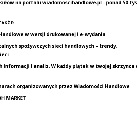
kułów na portalu wiadomoscihandlowe.pl - ponad 50 tys
TAKŻE:
andlowe w wersji drukowanej i e-wydania
okalnych spożywczych sieci handlowych – trendy,
ieci
informacji i analiz. W każdy piątek w twojej skrzynce 
narach organizowanych przez Wiadomości Handlowe
 WH MARKET