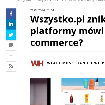
Strona główna
Wszystko.pl znika z rynku. Co katastrofa platformy mówi o 
>
21.02.2024 / 23:51
Wszystko.pl znik
platformy mówi 
commerce?
WIADOMOSCIHANDLOWE.P