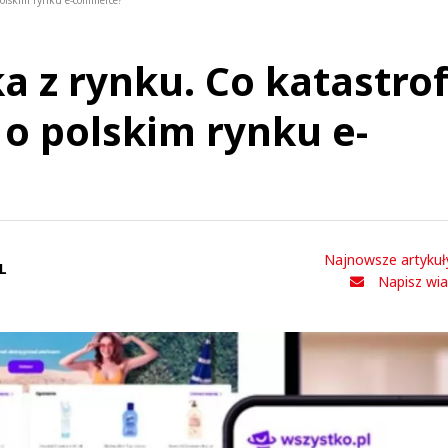
polskim rynku e-commerce?
a z rynku. Co katastro
o polskim rynku e-
Najnowsze artykuł
L
Napisz wi