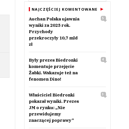
NAJCZĘŚCIEJ KOMENTOWANE
Auchan Polska ujawnia
5
wyniki za 2025 rok.
Przychody
przekroczyły 10,7 mld
zł
Były prezes Biedronki
4
komentuje przejęcie
Żabki. Wskazuje też na
fenomen Dino!
Właściciel Biedronki
3
pokazał wyniki. Prezes
JM o rynku: „Nie
przewidujemy
znaczącej poprawy”