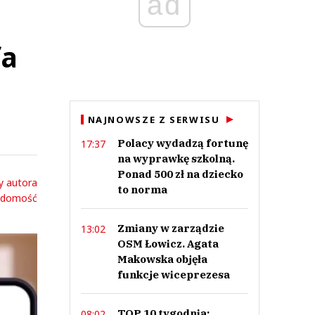
ad
fa
NAJNOWSZE Z SERWISU
Polacy wydadzą fortunę
17:37
na wyprawkę szkolną.
Ponad 500 zł na dziecko
y autora
to norma
adomość
Zmiany w zarządzie
13:02
OSM Łowicz. Agata
Makowska objęła
funkcje wiceprezesa
TOP 10 tygodnia:
08:02