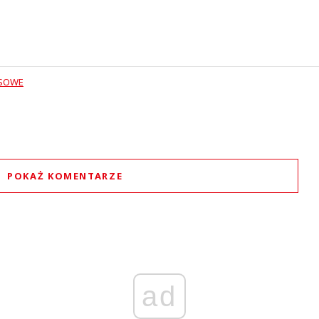
NSOWE
POKAŻ KOMENTARZE
Komentarze (
0
)
Nie znaleziono komentarzy
staw swoje komentarze
Imię (Wymagane)
ad