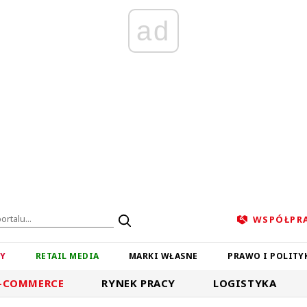
ad
WSPÓŁPR
ZY
RETAIL MEDIA
MARKI WŁASNE
PRAWO I POLITY
-COMMERCE
RYNEK PRACY
LOGISTYKA