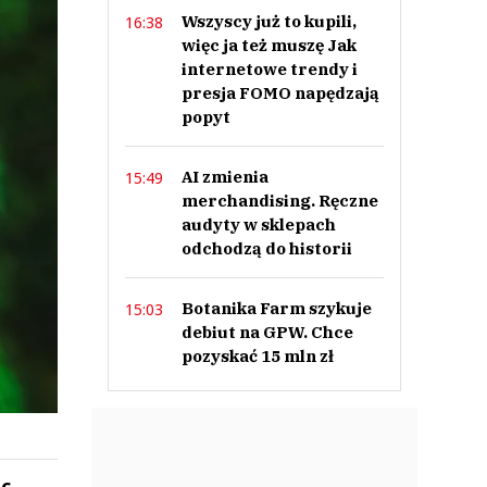
Wszyscy już to kupili,
16:38
więc ja też muszę Jak
internetowe trendy i
presja FOMO napędzają
popyt
AI zmienia
15:49
merchandising. Ręczne
audyty w sklepach
odchodzą do historii
Botanika Farm szykuje
15:03
debiut na GPW. Chce
pozyskać 15 mln zł
c.