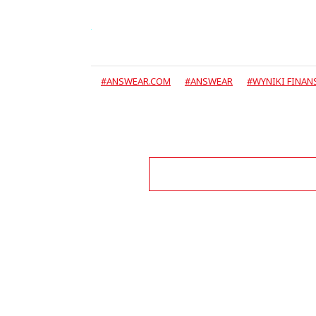
#ANSWEAR.COM
#ANSWEAR
#WYNIKI FINA
Zo