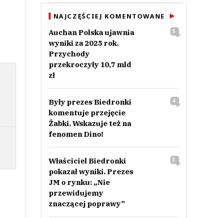
NAJCZĘŚCIEJ KOMENTOWANE
Auchan Polska ujawnia
5
wyniki za 2025 rok.
Przychody
przekroczyły 10,7 mld
zł
Były prezes Biedronki
4
komentuje przejęcie
Żabki. Wskazuje też na
fenomen Dino!
Właściciel Biedronki
3
pokazał wyniki. Prezes
JM o rynku: „Nie
przewidujemy
znaczącej poprawy”