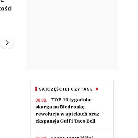
ości
ek
Szefem być Sezon 2
Marcin Przybysz
▶
▶
NAJCZĘŚCIEJ CZYTANE
TOP 10 tygodnia:
08.08.
skarga na Biedronkę,
rewolucja w aptekach oraz
ekspansja Gulf i Taco Bell