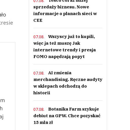
Tesco coraz bliżej
07.08.
sprzedaży biznesu. Nowe
informacje o planach sieci w
ało
CEE
resie
Wszyscy już to kupili,
07.08.
więc ja też muszę Jak
internetowe trendy i presja
FOMO napędzają popyt
AI zmienia
07.08.
merchandising. Ręczne audyty
w sklepach odchodzą do
historii
ym
ch
Botanika Farm szykuje
07.08.
aj
debiut na GPW. Chce pozyskać
15 mln zł