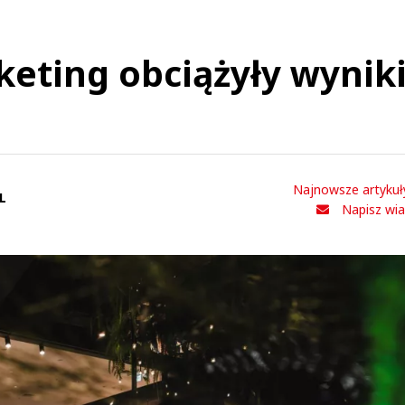
eting obciążyły wynik
Najnowsze artykuł
L
Napisz wi