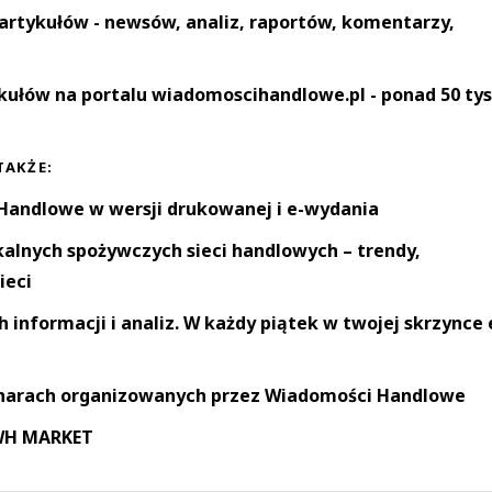
artykułów - newsów, analiz, raportów, komentarzy,
kułów na portalu wiadomoscihandlowe.pl - ponad 50 tys
TAKŻE:
andlowe w wersji drukowanej i e-wydania
okalnych spożywczych sieci handlowych – trendy,
ieci
informacji i analiz. W każdy piątek w twojej skrzynce 
narach organizowanych przez Wiadomości Handlowe
 WH MARKET