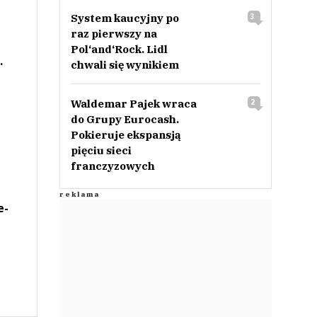
System kaucyjny po
3
raz pierwszy na
Pol‘and‘Rock. Lidl
.
chwali się wynikiem
Waldemar Pajek wraca
2
do Grupy Eurocash.
Pokieruje ekspansją
pięciu sieci
franczyzowych
e-