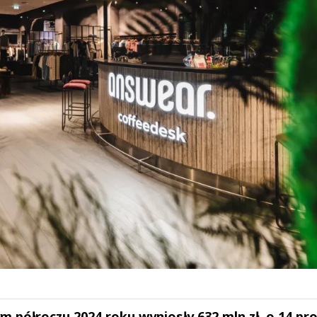
półroczu 2024 roku wyniosły 632 mln zł, o 14 pro