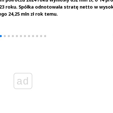
23 roku. Spółka odnotowała stratę netto w wysok
go 24,25 mln zł rok temu.
drzej
Michał Stężalski
FineDiningWe
▶
▶
ad