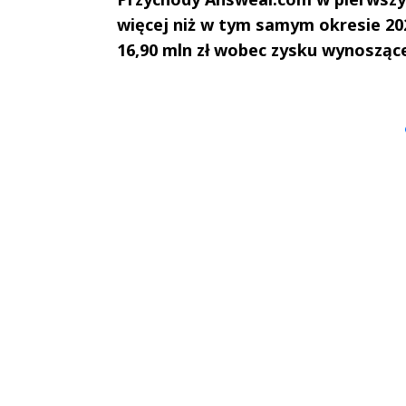
więcej niż w tym samym okresie 20
16,90 mln zł wobec zysku wynoszące
Andrzej i Marta
Marta i An
Sterniccy
Sterniccy
▶
▶