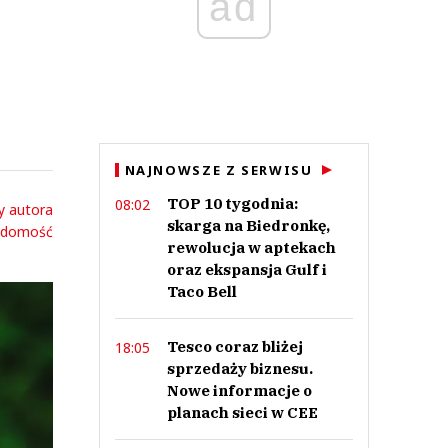
ad
i
NAJNOWSZE Z SERWISU
TOP 10 tygodnia:
08:02
y autora
skarga na Biedronkę,
adomość
rewolucja w aptekach
oraz ekspansja Gulf i
Taco Bell
Tesco coraz bliżej
18:05
sprzedaży biznesu.
Nowe informacje o
planach sieci w CEE