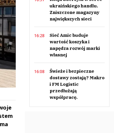
ukraińskiego handlu.
Zniszczone magazyny
największych sieci
Sieć Amic buduje
16:28
wartość koszyka i
napędza rozwój marki
własnej
Świeże i bezpieczne
16:08
dostawy zostają? Makro
i FM Logistic
przedłużają
współpracę.
swoje
ystem
 ma