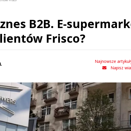
entów Frisco?
iznes B2B. E-supermark
lientów Frisco?
Najnowsze artykuł
L
Napisz wi