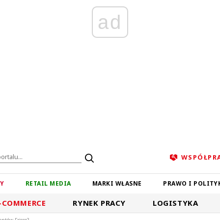
ad
WSPÓŁPR
ZY
RETAIL MEDIA
MARKI WŁASNE
PRAWO I POLITY
-COMMERCE
RYNEK PRACY
LOGISTYKA