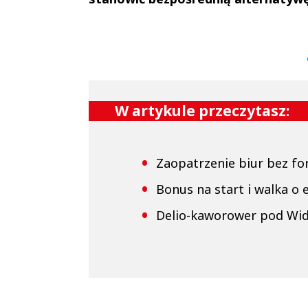
Andrzej i Marta
Marta i An
Sterniccy
Sterniccy
▶
▶
W artykule przeczytasz:
Zaopatrzenie biur bez fo
Bonus na start i walka o 
Delio-kaworower pod Wi