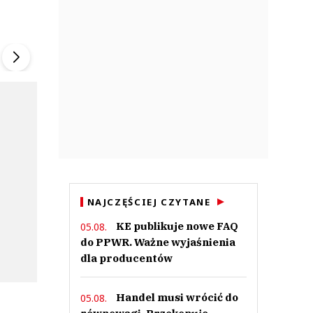
ek
Szefem być Sezon 2
Marcin Przybysz
▶
▶
NAJCZĘŚCIEJ CZYTANE
KE publikuje nowe FAQ
05.08.
do PPWR. Ważne wyjaśnienia
dla producentów
Handel musi wrócić do
05.08.