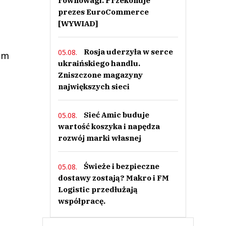
równowagi. Przekonuje
prezes EuroCommerce
[WYWIAD]
Rosja uderzyła w serce
05.08.
em
ukraińskiego handlu.
Zniszczone magazyny
największych sieci
Sieć Amic buduje
05.08.
wartość koszyka i napędza
rozwój marki własnej
Świeże i bezpieczne
05.08.
dostawy zostają? Makro i FM
Logistic przedłużają
współpracę.