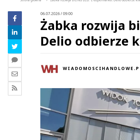
Strona główna
Żabka rozwija biznes B2B. E-supermarket Delio odbierze kli
>
06.07.2026 / 09:00
Żabka rozwija b
Delio odbierze k
WIADOMOSCIHANDLOWE.P