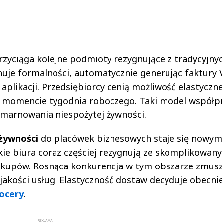
yciąga kolejne podmioty rezygnujące z tradycyjny
uje formalności, automatycznie generując faktury 
 aplikacji. Przedsiębiorcy cenią możliwość elastyczn
momencie tygodnia roboczego. Taki model współp
marnowania niespożytej żywności.
żywności
do placówek biznesowych staje się nowym
kie biura coraz częściej rezygnują ze skomplikowan
akupów. Rosnąca konkurencja w tym obszarze zmus
akości usług. Elastyczność dostaw decyduje obecni
ocery
.
REKLAMA