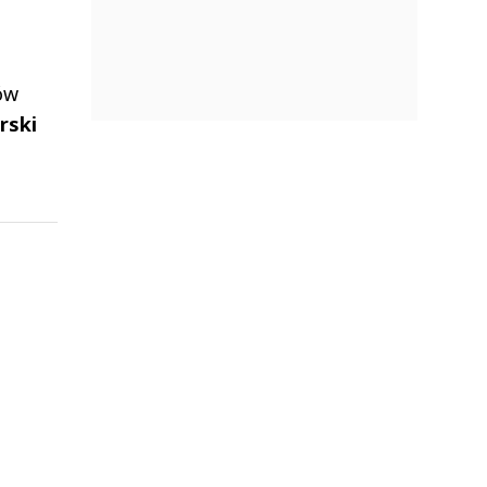
ów
rski