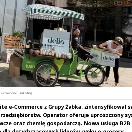
te e-commerce, Linkedin)
Lite e-Commerce z Grupy Żabka, zintensyfikował 
przedsiębiorstw. Operator oferuje uproszczony s
żywcze oraz chemię gospodarczą. Nowa usługa B2B
 dla dotychczasowych liderów rynku e-grocery.