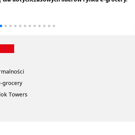
drzej
Michał Stężalski
FineDiningWe
▶
▶
rmalności
e-grocery
dok Towers