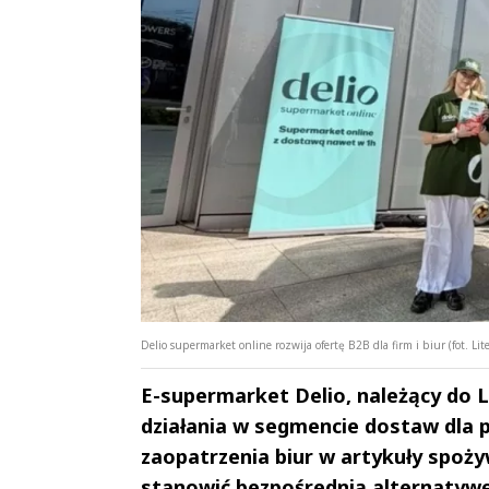
Delio supermarket online rozwija ofertę B2B dla firm i biur (fot. Li
E-supermarket Delio, należący do 
działania w segmencie dostaw dla 
zaopatrzenia biur w artykuły spo
stanowić bezpośrednią alternatywę