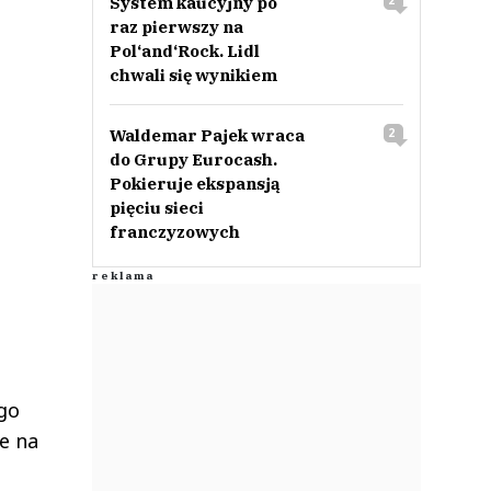
System kaucyjny po
2
raz pierwszy na
Pol‘and‘Rock. Lidl
chwali się wynikiem
Waldemar Pajek wraca
2
do Grupy Eurocash.
Pokieruje ekspansją
pięciu sieci
franczyzowych
go
e na