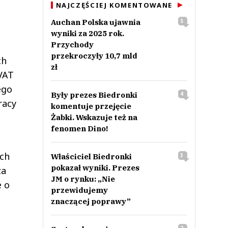
NAJCZĘŚCIEJ KOMENTOWANE
Auchan Polska ujawnia
5
wyniki za 2025 rok.
Przychody
przekroczyły 10,7 mld
ch
zł
VAT
ego
Były prezes Biedronki
4
racy
komentuje przejęcie
Żabki. Wskazuje też na
fenomen Dino!
ych
Właściciel Biedronki
3
pokazał wyniki. Prezes
za
JM o rynku: „Nie
e o
przewidujemy
znaczącej poprawy”