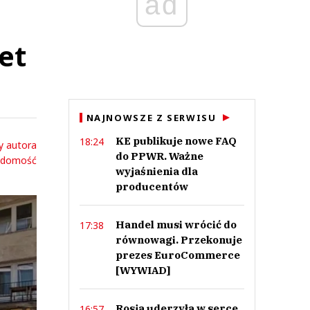
ad
et
NAJNOWSZE Z SERWISU
KE publikuje nowe FAQ
18:24
y autora
do PPWR. Ważne
adomość
wyjaśnienia dla
producentów
Handel musi wrócić do
17:38
równowagi. Przekonuje
prezes EuroCommerce
[WYWIAD]
Rosja uderzyła w serce
16:57