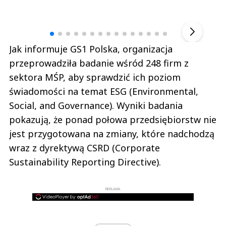
Andrzej i Marta Sterniccy
Marta i 
▶
Jak informuje GS1 Polska, organizacja
przeprowadziła badanie wśród 248 firm z
sektora MŚP, aby sprawdzić ich poziom
świadomości na temat ESG (Environmental,
Social, and Governance). Wyniki badania
pokazują, że ponad połowa przedsiębiorstw nie
jest przygotowana na zmiany, które nadchodzą
wraz z dyrektywą CSRD (Corporate
Sustainability Reporting Directive).
REKLAMA