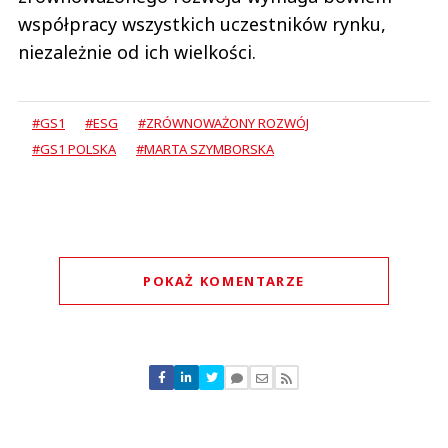
współpracy wszystkich uczestników rynku,
niezależnie od ich wielkości.
#GS1
#ESG
#ZRÓWNOWAŻONY ROZWÓJ
#GS1 POLSKA
#MARTA SZYMBORSKA
POKAŻ KOMENTARZE
Komentarze (
0
)
Nie znaleziono komentarzy
Zostaw swoje komentarze
Imię (Wymagane)