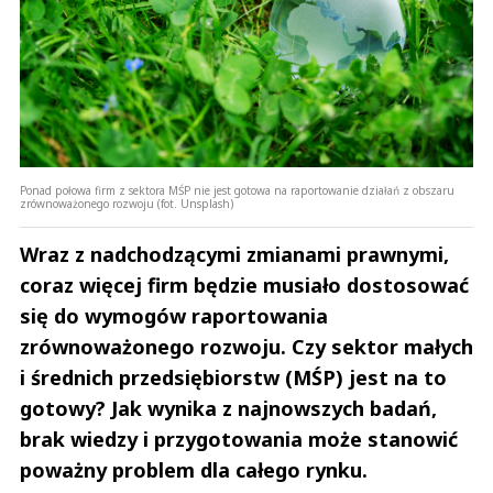
Ponad połowa firm z sektora MŚP nie jest gotowa na raportowanie działań z obszaru
zrównoważonego rozwoju (fot. Unsplash)
Wraz z nadchodzącymi zmianami prawnymi,
coraz więcej firm będzie musiało dostosować
się do wymogów raportowania
zrównoważonego rozwoju. Czy sektor małych
i średnich przedsiębiorstw (MŚP) jest na to
gotowy? Jak wynika z najnowszych badań,
brak wiedzy i przygotowania może stanowić
poważny problem dla całego rynku.