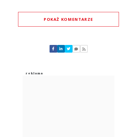
POKAŻ KOMENTARZE
Komentarze (
0
)
Nie znaleziono komentarzy
Zostaw swoje komentarze
Imię (Wymagane)
Anuluj
Prześlij komentarz