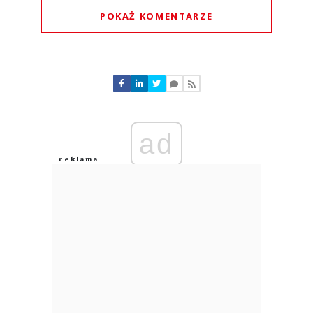
POKAŻ KOMENTARZE
Komentarze (
0
)
Nie znaleziono komentarzy
Zostaw swoje komentarze
Imię (Wymagane)
ad
Anuluj
Prześlij komentarz