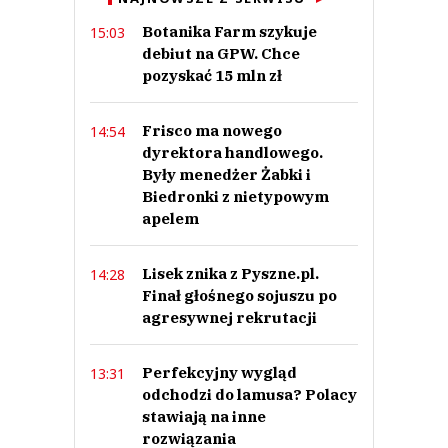
Botanika Farm szykuje
15:03
debiut na GPW. Chce
pozyskać 15 mln zł
Frisco ma nowego
14:54
dyrektora handlowego.
Były menedżer Żabki i
Biedronki z nietypowym
apelem
Lisek znika z Pyszne.pl.
14:28
Finał głośnego sojuszu po
agresywnej rekrutacji
Perfekcyjny wygląd
13:31
odchodzi do lamusa? Polacy
stawiają na inne
rozwiązania