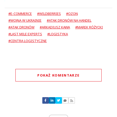
#E-COMMERCE
#WILDBERRIES
#OZON
#WOJNA W UKRAINIE
#ATAK DRONÓW NA HANDEL
#ATAK DRONÓW
#ARKADIUSZ KAWA
#MAREK RÓŻYCKI
#LAST MILE EXPERTS
#LOGISTYKA
#CENTRA LOGISTYCZNE
POKAŻ KOMENTARZE
Komentarze (
0
)
Nie znaleziono komentarzy
Zostaw swoje komentarze
Imię (Wymagane)