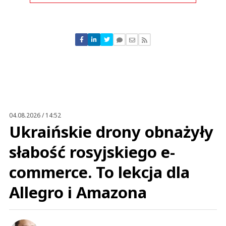
Komentarze (
0
)
Nie znaleziono komentarzy
Zostaw swoje komentarze
Imię (Wymagane)
Anuluj
Prześlij komentarz
04.08.2026 / 14:52
Ukraińskie drony obnażyły
słabość rosyjskiego e-
commerce. To lekcja dla
Allegro i Amazona