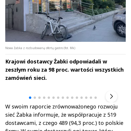
Nowa Żabka z rozbudowaną ofertą gastro (fot. Mk)
Krajowi dostawcy Żabki odpowiadali w
zeszłym roku za 98 proc. wartości wszystkich
zamówień sieci.
Andrzej i Marta Sterniccy
Marta i 
▶
W swoim raporcie zrównoważonego rozwoju
sieć Żabka informuje, że współpracuje z 519
dostawcami, z czego 489 (94,3 proc.) to polskie
firmy. W sumie dostarczyli oni towar, który