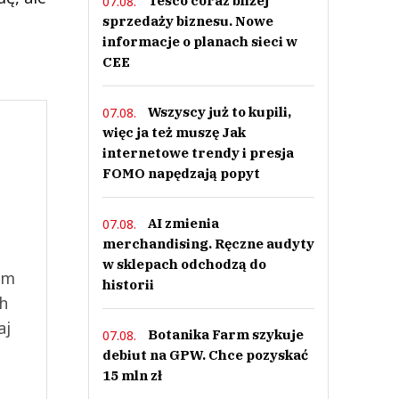
Tesco coraz bliżej
07.08.
sprzedaży biznesu. Nowe
informacje o planach sieci w
CEE
Wszyscy już to kupili,
07.08.
więc ja też muszę Jak
internetowe trendy i presja
FOMO napędzają popyt
AI zmienia
07.08.
merchandising. Ręczne audyty
w sklepach odchodzą do
ym
historii
ch
aj
Botanika Farm szykuje
07.08.
debiut na GPW. Chce pozyskać
15 mln zł