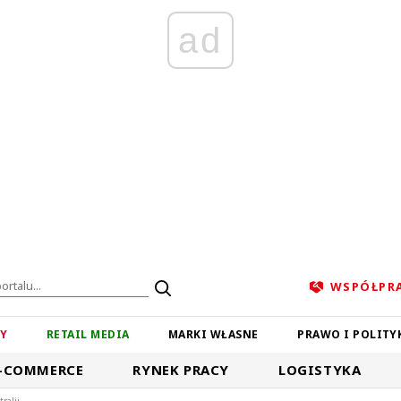
ad
WSPÓŁPR
ZY
RETAIL MEDIA
MARKI WŁASNE
PRAWO I POLITY
-COMMERCE
RYNEK PRACY
LOGISTYKA