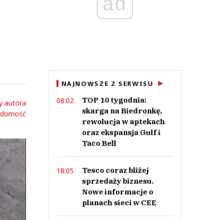
ad
NAJNOWSZE Z SERWISU
TOP 10 tygodnia:
08:02
y autora
skarga na Biedronkę,
adomość
rewolucja w aptekach
oraz ekspansja Gulf i
Taco Bell
Tesco coraz bliżej
18:05
sprzedaży biznesu.
Nowe informacje o
planach sieci w CEE