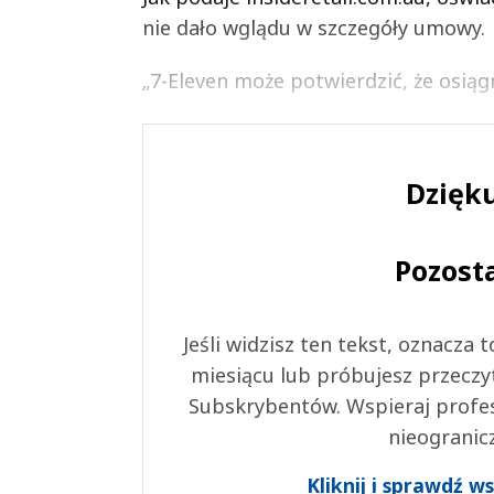
nie dało wglądu w szczegóły umowy.
„7-Eleven może potwierdzić, że osiągn
Dzięku
Pozost
Jeśli widzisz ten tekst, oznacza
miesiącu lub próbujesz przeczy
Subskrybentów. Wspieraj profes
nieogranic
Kliknij i sprawdź 