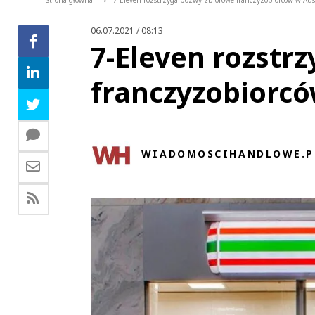
Strona główna
7-Eleven rozstrzyga pozwy zbiorowe franczyzobiorców w Aust
>
06.07.2021 / 08:13
7-Eleven rozstr
franczyzobiorcó
WIADOMOSCIHANDLOWE.P