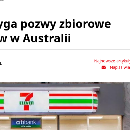
ralii
zyga pozwy zbiorowe
w w Australii
Najnowsze artykuł
L
Napisz wi