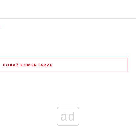
A
POKAŻ KOMENTARZE
Komentarze (
0
)
Nie znaleziono komentarzy
staw swoje komentarze
Imię (Wymagane)
ad
Anuluj