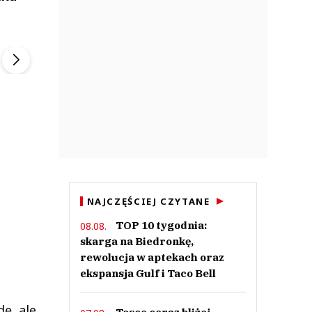
ek
Szefem być Sezon 2
Marcin Przybysz
▶
▶
NAJCZĘŚCIEJ CZYTANE
TOP 10 tygodnia:
08.08.
skarga na Biedronkę,
rewolucja w aptekach oraz
ekspansja Gulf i Taco Bell
ę, ale