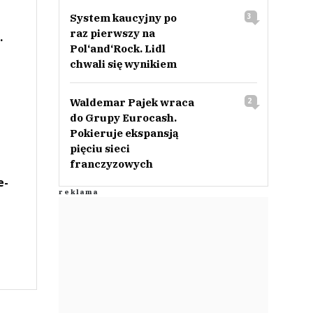
System kaucyjny po
3
raz pierwszy na
.
Pol‘and‘Rock. Lidl
chwali się wynikiem
Waldemar Pajek wraca
2
do Grupy Eurocash.
Pokieruje ekspansją
pięciu sieci
franczyzowych
e-