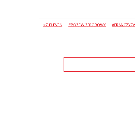
#7-ELEVEN
#POZEW ZBIOROWY
#FRANCZYZ
Zo