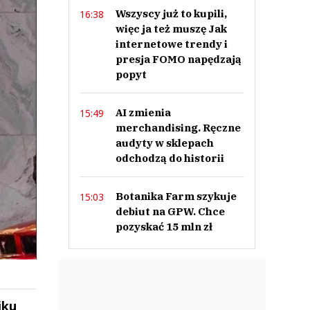
Wszyscy już to kupili,
16:38
więc ja też muszę Jak
internetowe trendy i
presja FOMO napędzają
popyt
AI zmienia
15:49
merchandising. Ręczne
audyty w sklepach
odchodzą do historii
Botanika Farm szykuje
15:03
debiut na GPW. Chce
pozyskać 15 mln zł
iku