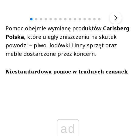
Andrzej i Marta Sterniccy
Marta i 
▶
Pomoc obejmie wymianę produktów
Carlsberg
Polska
, które uległy zniszczeniu na skutek
powodzi – piwo, lodówki i inny sprzęt oraz
meble dostarczone przez koncern.
Niestandardowa pomoc w trudnych czasach
ad