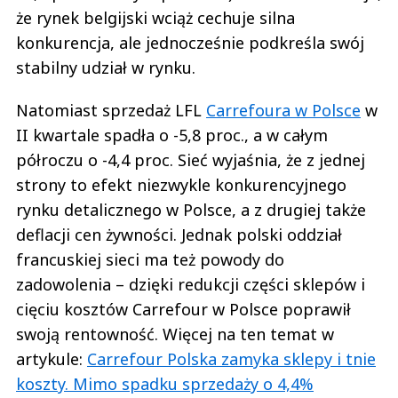
że rynek belgijski wciąż cechuje silna
konkurencja, ale jednocześnie podkreśla swój
stabilny udział w rynku.
Natomiast sprzedaż LFL
Carrefoura w Polsce
w
II kwartale spadła o -5,8 proc., a w całym
półroczu o -4,4 proc. Sieć wyjaśnia, że z jednej
strony to efekt niezwykle konkurencyjnego
rynku detalicznego w Polsce, a z drugiej także
deflacji cen żywności. Jednak polski oddział
francuskiej sieci ma też powody do
zadowolenia – dzięki redukcji części sklepów i
cięciu kosztów Carrefour w Polsce poprawił
swoją rentowność. Więcej na ten temat w
artykule:
Carrefour Polska zamyka sklepy i tnie
koszty. Mimo spadku sprzedaży o 4,4%