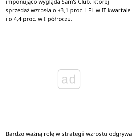
imponująco wygląda Sam‘s Club, której
sprzedaż wzrosła o +3,1 proc. LFL w II kwartale
i o 4,4 proc. w I półroczu.
ad
Bardzo ważną rolę w strategii wzrostu odgrywa