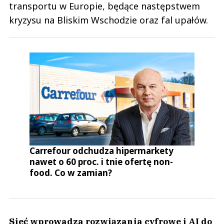
transportu w Europie, będące następstwem
kryzysu na Bliskim Wschodzie oraz fal upałów.
Carrefour odchudza hipermarkety
nawet o 60 proc. i tnie ofertę non-
food. Co w zamian?
Sieć wprowadza rozwiązania cyfrowe i AI do