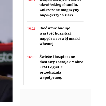
ukraińskiego handlu.
Zniszczone magazyny
największych sieci
Sieć Amic buduje
16:28
wartość koszyka i
napędza rozwój marki
własnej
Świeże i bezpieczne
16:08
dostawy zostają? Makro
i FM Logistic
przedłużają
współpracę.