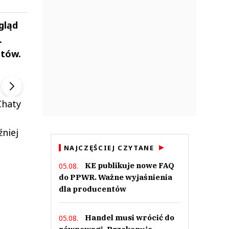
gląd
.
ntów.
ek
Szefem być Sezon 2
Marcin Przybysz
▶
▶
Chaty
niej
NAJCZĘŚCIEJ CZYTANE
KE publikuje nowe FAQ
05.08.
do PPWR. Ważne wyjaśnienia
dla producentów
Handel musi wrócić do
05.08.