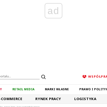
ad
WSPÓŁPR
ZY
RETAIL MEDIA
MARKI WŁASNE
PRAWO I POLITY
-COMMERCE
RYNEK PRACY
LOGISTYKA