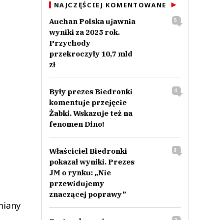
NAJCZĘŚCIEJ KOMENTOWANE
Auchan Polska ujawnia
5
wyniki za 2025 rok.
Przychody
przekroczyły 10,7 mld
zł
Były prezes Biedronki
4
komentuje przejęcie
Żabki. Wskazuje też na
fenomen Dino!
Właściciel Biedronki
3
pokazał wyniki. Prezes
JM o rynku: „Nie
przewidujemy
znaczącej poprawy”
miany