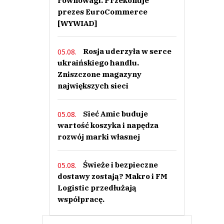
równowagi. Przekonuje
prezes EuroCommerce
[WYWIAD]
Rosja uderzyła w serce
05.08.
ukraińskiego handlu.
Zniszczone magazyny
największych sieci
Sieć Amic buduje
05.08.
wartość koszyka i napędza
rozwój marki własnej
Świeże i bezpieczne
05.08.
dostawy zostają? Makro i FM
Logistic przedłużają
współpracę.