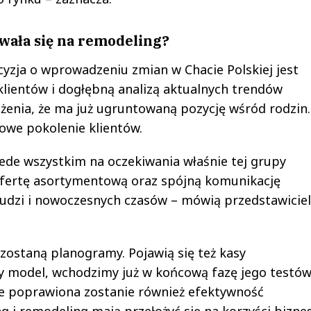
wała się na remodeling?
ecyzja o wprowadzeniu zmian w Chacie Polskiej jest
lientów i dogłębną analizą aktualnych trendów
żenia, że ma już ugruntowaną pozycję wśród rodzin.
owe pokolenie klientów.
de wszystkim na oczekiwania właśnie tej grupy
ofertę asortymentową oraz spójną komunikację
dzi i nowoczesnych czasów – mówią przedstawicie
ostaną planogramy. Pojawią się też kasy
 model, wchodzimy już w końcową fazę jego testów
że poprawiona zostanie również efektywność
 i remodeling mają przełożyć się na korzyści bizne