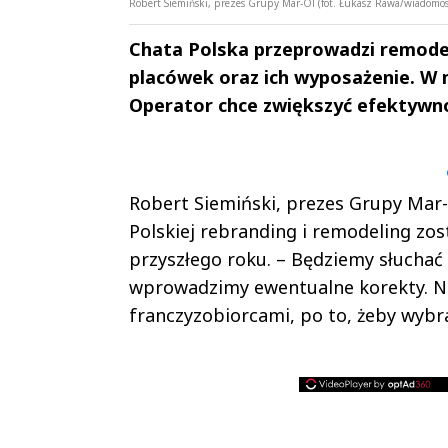
Robert Siemiński, prezes Grupy Mar-Ol (fot. Łukasz Rawa/wiadomo
Chata Polska przeprowadzi remodeli
placówek oraz ich wyposażenie. W 
Operator chce zwiększyć efektywno
Andrzej i Marta
Marta i An
Sterniccy
Sterniccy
▶
▶
Robert Siemiński, prezes Grupy Mar-
Polskiej rebranding i remodeling z
przyszłego roku. – Będziemy słuchać
wprowadzimy ewentualne korekty. Na 
franczyzobiorcami, po to, żeby wybr