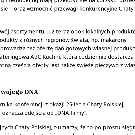
esie – oraz wzmocnić przewagi konkurencyjne Chaty
wój asortymentu. Już teraz obok lokalnych produkt
odukty z różnych regionów świata, np. makarony i
wprowadza też ofertę dań gotowych własnej produkcj
ateringowa ABC Kuchni, która codziennie dostarcza
tną częścią oferty jest także świeże pieczywo z wła
 swojego DNA
ika konferencji z okazji 25-lecia Chaty Polskiej,
 oznacza odejścia od „DNA firmy”.
nych Chaty Polskiej, tłumaczy, że to po prostu sięgn