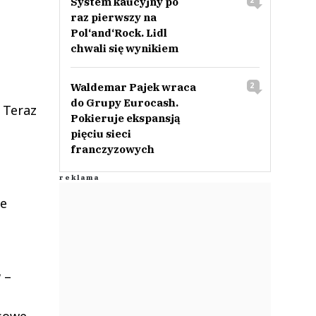
System kaucyjny po
2
raz pierwszy na
Pol‘and‘Rock. Lidl
chwali się wynikiem
Waldemar Pajek wraca
2
do Grupy Eurocash.
 Teraz
Pokieruje ekspansją
pięciu sieci
franczyzowych
le
 –
sowe –