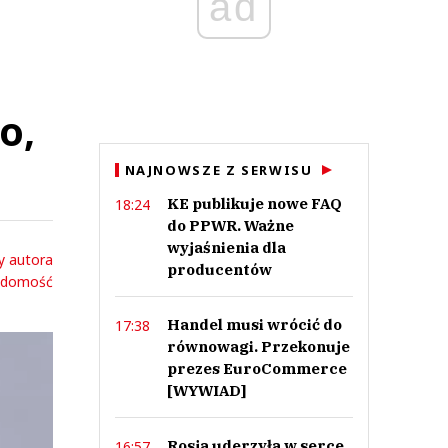
ad
o,
NAJNOWSZE Z SERWISU
KE publikuje nowe FAQ
18:24
do PPWR. Ważne
wyjaśnienia dla
y autora
producentów
adomość
Handel musi wrócić do
17:38
równowagi. Przekonuje
prezes EuroCommerce
[WYWIAD]
Rosja uderzyła w serce
16:57