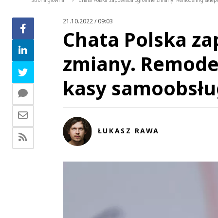
Strona główna
Chata Polska zapowiada ogromne zmiany. Remodeling sklep
>
21.10.2022 / 09:03
Chata Polska z
zmiany. Remodel
kasy samoobsł
ŁUKASZ RAWA