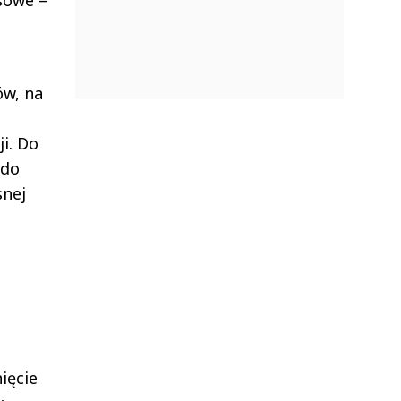
ów, na
i. Do
 do
snej
ięcie