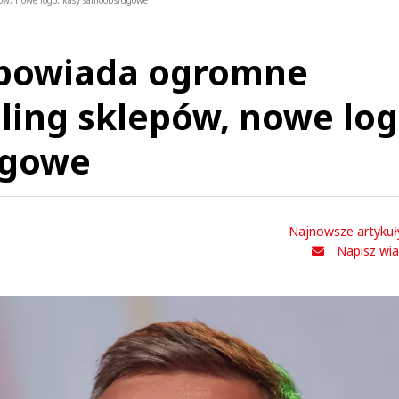
ów, nowe logo, kasy samoobsługowe
apowiada ogromne
ing sklepów, nowe log
ugowe
Najnowsze artykuł
Napisz wi