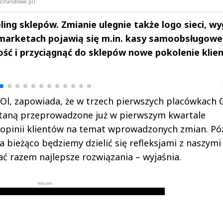
scihandlowe.pl)
ng sklepów. Zmianie ulegnie także logo sieci, wy
marketach pojawią się m.in. kasy samoobsługowe
ść i przyciągnąć do sklepów nowe pokolenie klie
drzej
Michał Stężalski
FineDiningWe
▶
▶
Ol, zapowiada, że w trzech pierwszych placówkach 
ostaną przeprowadzone już w pierwszym kwartale
 opinii klientów na temat wprowadzonych zmian. Póź
bieżąco będziemy dzielić się refleksjami z naszymi
ać razem najlepsze rozwiązania – wyjaśnia.
REKLAMA