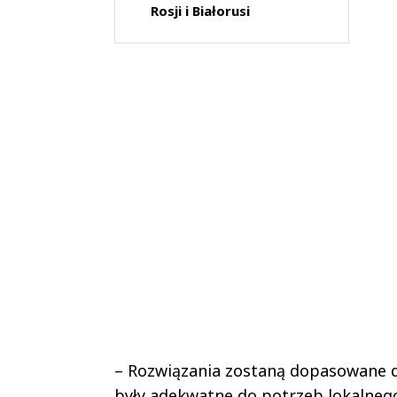
Rosji i Białorusi
– Rozwiązania zostaną dopasowane do
były adekwatne do potrzeb lokalnego