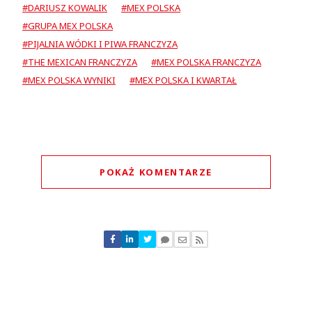
#DARIUSZ KOWALIK
#MEX POLSKA
#GRUPA MEX POLSKA
#PIJALNIA WÓDKI I PIWA FRANCZYZA
#THE MEXICAN FRANCZYZA
#MEX POLSKA FRANCZYZA
#MEX POLSKA WYNIKI
#MEX POLSKA I KWARTAŁ
POKAŻ KOMENTARZE
Komentarze (
0
)
Nie znaleziono komentarzy
Zostaw swoje komentarze
Imię (Wymagane)
Anuluj