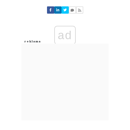
Komentarze (
0
)
Nie znaleziono komentarzy
Zostaw swoje komentarze
Imię (Wymagane)
ad
Anuluj
Prześlij komentarz