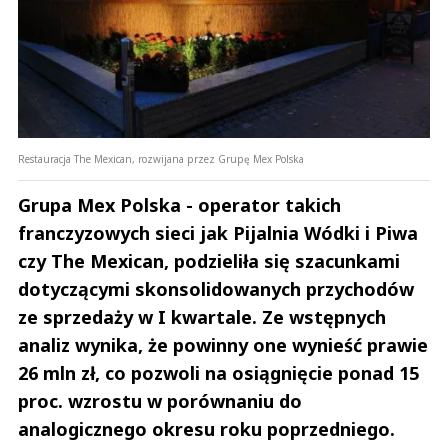
Restauracja The Mexican, rozwijana przez Grupę Mex Polska
Grupa Mex Polska - operator takich
franczyzowych sieci jak Pijalnia Wódki i Piwa
czy The Mexican, podzieliła się szacunkami
dotyczącymi skonsolidowanych przychodów
ze sprzedaży w I kwartale. Ze wstępnych
analiz wynika, że powinny one wynieść prawie
26 mln zł, co pozwoli na osiągnięcie ponad 15
proc. wzrostu w porównaniu do
analogicznego okresu roku poprzedniego.