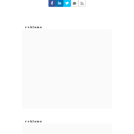
Nie znaleziono komentarzy
Zostaw swoje komentarze
Imię (Wymagane)
Anuluj
Prześlij komentarz