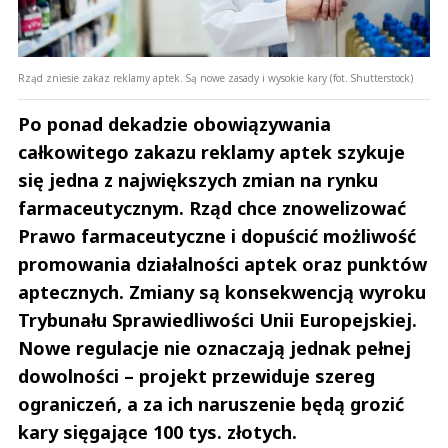
Rząd zniesie zakaz reklamy aptek. Są nowe zasady i wysokie kary (fot. Shutterstock)
Po ponad dekadzie obowiązywania
całkowitego zakazu reklamy aptek szykuje
się jedna z największych zmian na rynku
farmaceutycznym. Rząd chce znowelizować
Prawo farmaceutyczne i dopuścić możliwość
promowania działalności aptek oraz punktów
aptecznych. Zmiany są konsekwencją wyroku
Trybunału Sprawiedliwości Unii Europejskiej.
Nowe regulacje nie oznaczają jednak pełnej
dowolności – projekt przewiduje szereg
ograniczeń, a za ich naruszenie będą grozić
kary sięgające 100 tys. złotych.