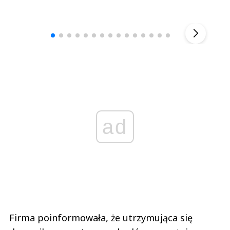
Andrzej i Marta Sterniccy
Marta i 
▶
ad
Firma poinformowała, że utrzymująca się