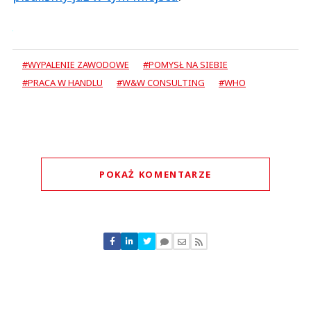
#WYPALENIE ZAWODOWE
#POMYSŁ NA SIEBIE
#PRACA W HANDLU
#W&W CONSULTING
#WHO
POKAŻ KOMENTARZE
Komentarze (
0
)
Nie znaleziono komentarzy
Zostaw swoje komentarze
Imię (Wymagane)