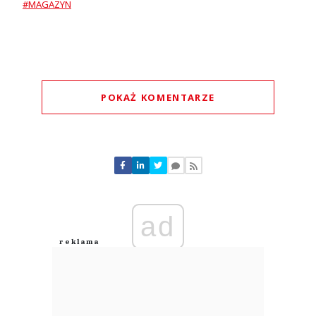
#MAGAZYN
POKAŻ KOMENTARZE
Komentarze (
0
)
Nie znaleziono komentarzy
Zostaw swoje komentarze
Imię (Wymagane)
ad
Anuluj
Prześlij komentarz