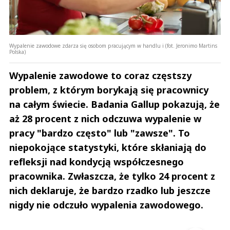
Wypalenie zawodowe zdarza się osobom pracującym w handlu i (fot. Jeronimo Martins
Polska)
Wypalenie zawodowe to coraz częstszy
problem, z którym borykają się pracownicy
na całym świecie. Badania Gallup pokazują, że
aż 28 procent z nich odczuwa wypalenie w
pracy "bardzo często" lub "zawsze". To
niepokojące statystyki, które skłaniają do
refleksji nad kondycją współczesnego
pracownika. Zwłaszcza, że tylko 24 procent z
nich deklaruje, że bardzo rzadko lub jeszcze
nigdy nie odczuło wypalenia zawodowego.
Andrzej i Marta Sterniccy
Marta i 
▶