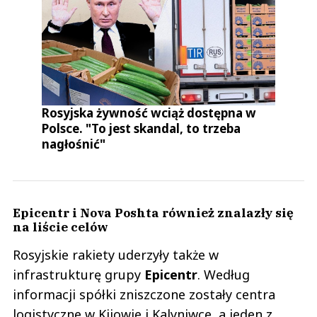
Rosyjska żywność wciąż dostępna w
Polsce. "To jest skandal, to trzeba
nagłośnić"
Epicentr i Nova Poshta również znalazły się
na liście celów
Rosyjskie rakiety uderzyły także w
infrastrukturę grupy
Epicentr
. Według
informacji spółki zniszczone zostały centra
logistyczne w Kijowie i Kalyniwce, a jeden z