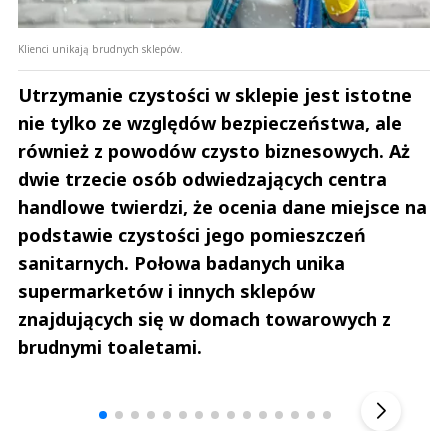
Klienci unikają brudnych sklepów.
Utrzymanie czystości w sklepie jest istotne
nie tylko ze względów bezpieczeństwa, ale
również z powodów czysto biznesowych. Aż
dwie trzecie osób odwiedzających centra
handlowe twierdzi, że ocenia dane miejsce na
podstawie czystości jego pomieszczeń
sanitarnych. Połowa badanych unika
supermarketów i innych sklepów
znajdujących się w domach towarowych z
brudnymi toaletami.
Andrzej i Marta Sterniccy
Marta i 
▶