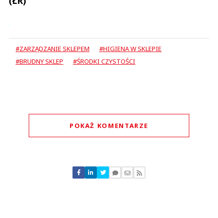
(ŁR)
#ZARZĄDZANIE SKLEPEM
#HIGIENA W SKLEPIE
#BRUDNY SKLEP
#ŚRODKI CZYSTOŚCI
POKAŻ KOMENTARZE
Komentarze (
0
)
Nie znaleziono komentarzy
Zostaw swoje komentarze
Imię (Wymagane)