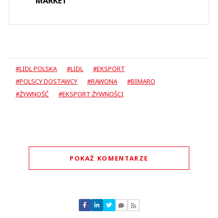
MARKET
#LIDL POLSKA
#LIDL
#EKSPORT
#POLSCY DOSTAWCY
#RAWONA
#BIMARO
#ŻYWNOŚĆ
#EKSPORT ŻYWNOŚCI
POKAŻ KOMENTARZE
Komentarze (
0
)
Nie znaleziono komentarzy
Zostaw swoje komentarze