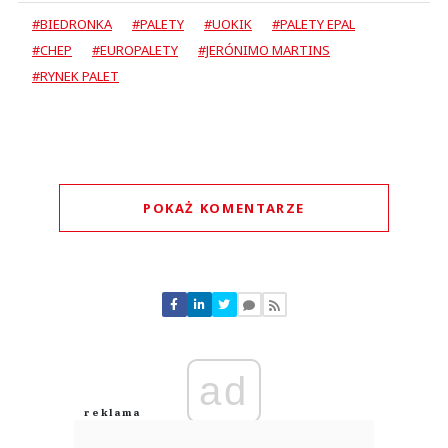
#BIEDRONKA
#PALETY
#UOKIK
#PALETY EPAL
#CHEP
#EUROPALETY
#JERÓNIMO MARTINS
#RYNEK PALET
POKAŻ KOMENTARZE
Komentarze (
0
)
Nie znaleziono komentarzy
Zostaw swoje komentarze
Imię (Wymagane)
ad
Anuluj
Prześlij komentarz