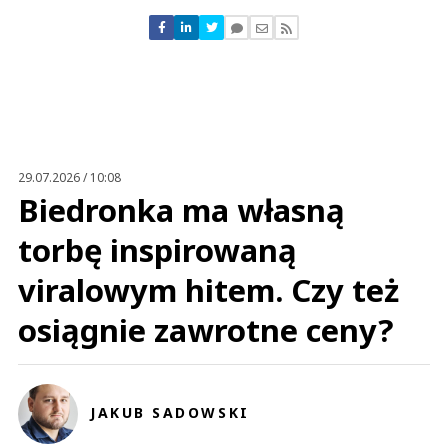
Nie znaleziono komentarzy
Zostaw swoje komentarze
Imię (Wymagane)
Anuluj
Prześlij komentarz
29.07.2026 / 10:08
Biedronka ma własną
torbę inspirowaną
viralowym hitem. Czy też
osiągnie zawrotne ceny?
JAKUB SADOWSKI