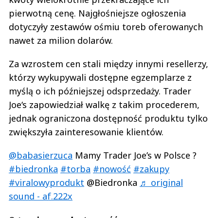
pierwotną cenę. Najgłośniejsze ogłoszenia
dotyczyły zestawów ośmiu toreb oferowanych
nawet za milion dolarów.
Za wzrostem cen stali między innymi resellerzy,
którzy wykupywali dostępne egzemplarze z
myślą o ich późniejszej odsprzedaży. Trader
Joe‘s zapowiedział walkę z takim procederem,
jednak ograniczona dostępność produktu tylko
zwiększyła zainteresowanie klientów.
@babasierzuca
Mamy Trader Joe’s w Polsce ?
#biedronka
#torba
#nowość
#zakupy
#viralowyprodukt
@Biedronka
♬ original
sound - af.222x