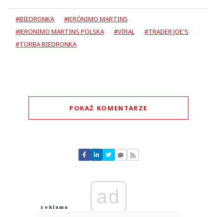
#BIEDRONKA
#JERÓNIMO MARTINS
#JERONIMO MARTINS POLSKA
#VIRAL
#TRADER JOE'S
#TORBA BIEDRONKA
POKAŻ KOMENTARZE
Komentarze (
0
)
Nie znaleziono komentarzy
Zostaw swoje komentarze
Imię (Wymagane)
ad
Anuluj