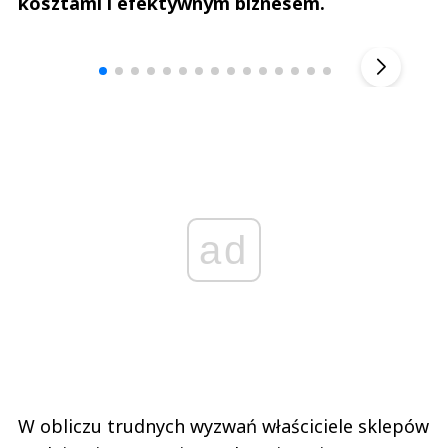
kosztami i efektywnym biznesem.
Andrzej i Marta Sterniccy
Marta i 
▶
ad
W obliczu trudnych wyzwań właściciele sklepów