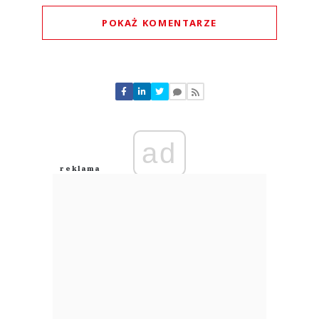
POKAŻ KOMENTARZE
Komentarze (
0
)
Nie znaleziono komentarzy
Zostaw swoje komentarze
Imię (Wymagane)
ad
Anuluj
Prześlij komentarz