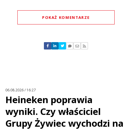
POKAŻ KOMENTARZE
Komentarze (
0
)
Nie znaleziono komentarzy
Zostaw swoje komentarze
Imię (Wymagane)
Anuluj
Prześlij komentarz
06.08.2026 / 16:27
Heineken poprawia
wyniki. Czy właściciel
Grupy Żywiec wychodzi na