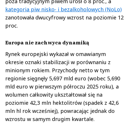
poza tradycyjnym piwem urósł o 8 proc., a
kategoria piw nisko- i bezalkoholowych (NoLo)
zanotowała dwucyfrowy wzrost na poziomie 12
proc.
Europa nie zachwyca dynamiką
Rynek europejski wykazał w omawianym
okresie oznaki stabilizacji w porównaniu z
minionym rokiem. Przychody netto w tym
regionie sięgnęły 5,697 mld euro (wobec 5,690
mld euro w pierwszym półroczu 2025 roku), a
wolumen całkowity ukształtował się na
poziomie 42,3 mln hektolitrów (spadek z 42,6
mln hl rok wcześniej), powracając jednak do
wzrostu w samym drugim kwartale.