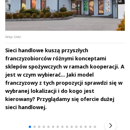
Sklep Globi
Sieci handlowe kuszą przyszłych
franczyzobiorców różnymi konceptami
sklepów spożywczych w ramach kooperacji. A
jest w czym wybierać... Jaki model
franczyzowy z tych propozycji sprawdzi się w
wybranej lokalizacji i do kogo jest
kierowany? Przyglądamy się ofercie dużej
sieci handlowej.
Andrzej i Marta Sterniccy
Marta i 
▶