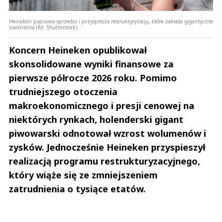
Heineken poprawia sprzedaż i przyspiesza restruktyryzację, która zakłada gigantyczne
zwolnienia (fot. Shutterstock)
Koncern Heineken opublikował
skonsolidowane wyniki finansowe za
pierwsze półrocze 2026 roku. Pomimo
trudniejszego otoczenia
makroekonomicznego i presji cenowej na
niektórych rynkach, holenderski gigant
piwowarski odnotował wzrost wolumenów i
zysków. Jednocześnie Heineken przyspieszył
realizacją programu restrukturyzacyjnego,
który wiąże się ze zmniejszeniem
zatrudnienia o tysiące etatów.