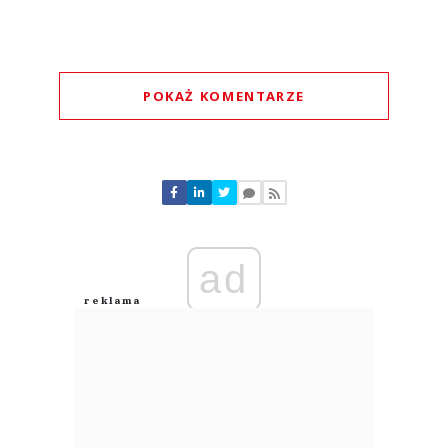
POKAŻ KOMENTARZE
Komentarze (
0
)
Nie znaleziono komentarzy
Zostaw swoje komentarze
Imię (Wymagane)
ad
Anuluj
Prześlij komentarz