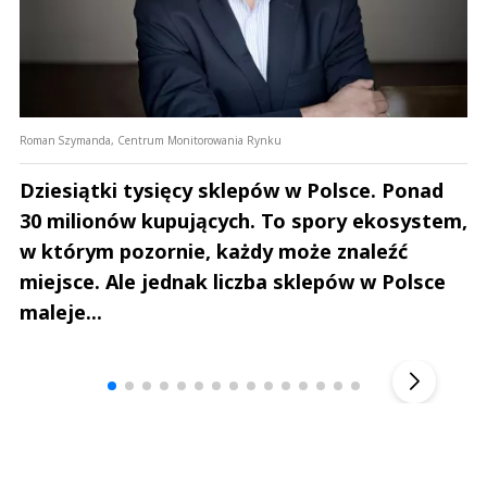
Roman Szymanda, Centrum Monitorowania Rynku
Dziesiątki tysięcy sklepów w Polsce. Ponad
30 milionów kupujących. To spory ekosystem,
w którym pozornie, każdy może znaleźć
miejsce. Ale jednak liczba sklepów w Polsce
maleje...
Andrzej i Marta Sterniccy
Marta i 
▶