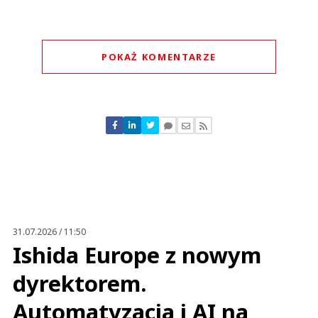
POKAŻ KOMENTARZE
Komentarze (
0
)
Nie znaleziono komentarzy
Zostaw swoje komentarze
Imię (Wymagane)
Anuluj
Prześlij komentarz
31.07.2026 / 11:50
Ishida Europe z nowym
dyrektorem.
Automatyzacja i AI na