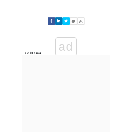
Komentarze (
0
)
Nie znaleziono komentarzy
Zostaw swoje komentarze
Imię (Wymagane)
ad
Anuluj
Prześlij komentarz