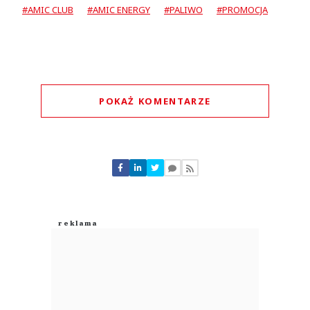
#AMIC CLUB
#AMIC ENERGY
#PALIWO
#PROMOCJA
POKAŻ KOMENTARZE
Komentarze (
0
)
Nie znaleziono komentarzy
Zostaw swoje komentarze
Imię (Wymagane)
Anuluj
Prześlij komentarz