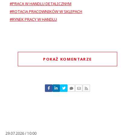
#PRACA W HANDLU DETALICZNYM
#ROTACJA PRACOWNIKÓW W SKLEPACH
#RYNEK PRACY W HANDLU
POKAŻ KOMENTARZE
Komentarze (
0
)
Nie znaleziono komentarzy
Zostaw swoje komentarze
Imię (Wymagane)
Anuluj
Prześlij komentarz
29.07.2026 / 10:00