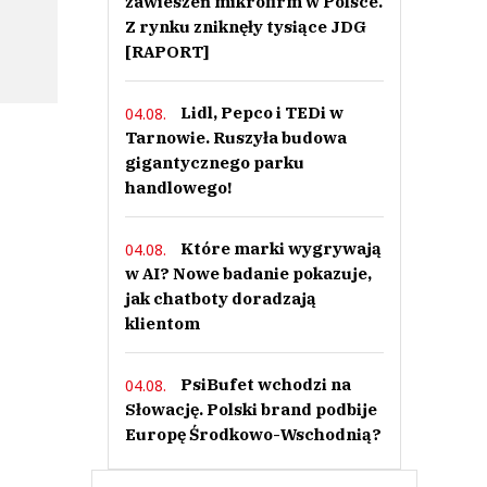
zawieszeń mikrofirm w Polsce.
Z rynku zniknęły tysiące JDG
[RAPORT]
Lidl, Pepco i TEDi w
04.08.
Tarnowie. Ruszyła budowa
gigantycznego parku
handlowego!
Które marki wygrywają
04.08.
w AI? Nowe badanie pokazuje,
jak chatboty doradzają
klientom
PsiBufet wchodzi na
04.08.
Słowację. Polski brand podbije
Europę Środkowo-Wschodnią?