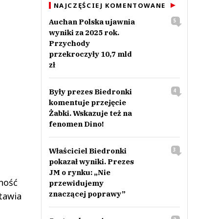
NAJCZĘŚCIEJ KOMENTOWANE
Auchan Polska ujawnia
5
wyniki za 2025 rok.
Przychody
przekroczyły 10,7 mld
zł
Były prezes Biedronki
4
komentuje przejęcie
Żabki. Wskazuje też na
fenomen Dino!
Właściciel Biedronki
3
pokazał wyniki. Prezes
JM o rynku: „Nie
ność
przewidujemy
znaczącej poprawy”
tawia