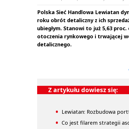
Polska Sieć Handlowa Lewiatan dy
roku obrót detaliczny z ich sprzeda
ubiegłym. Stanowi to już 5,63 proc
otoczenia rynkowego i trwającej w
detalicznego.
Andrzej i Marta
Marta i An
Sterniccy
Sterniccy
▶
▶
Z artykułu dowiesz się:
Lewiatan: Rozbudowa portfo
Co jest filarem strategii 