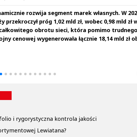
namicznie rozwija segment marek własnych. W 20
ży przekroczył próg 1,02 mld zł, wobec 0,98 mld zł 
. całkowitego obrotu sieci, która pomimo trudneg
ojny cenowej wygenerowała łącznie 18,14 mld zł o
drzej
Michał Stężalski
FineDiningWe
▶
▶
lio i rygorystyczna kontrola jakości
asortymentowej Lewiatana?