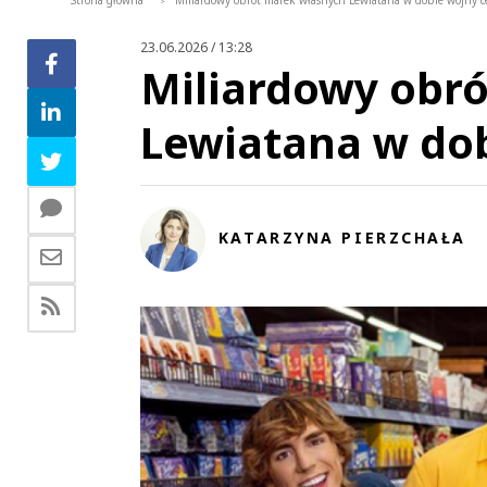
Strona główna
Miliardowy obrót marek własnych Lewiatana w dobie wojny 
>
23.06.2026 / 13:28
Miliardowy obr
Lewiatana w do
KATARZYNA PIERZCHAŁA