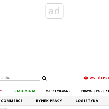
ad
WSPÓŁPR
ZY
RETAIL MEDIA
MARKI WŁASNE
PRAWO I POLITY
-COMMERCE
RYNEK PRACY
LOGISTYKA