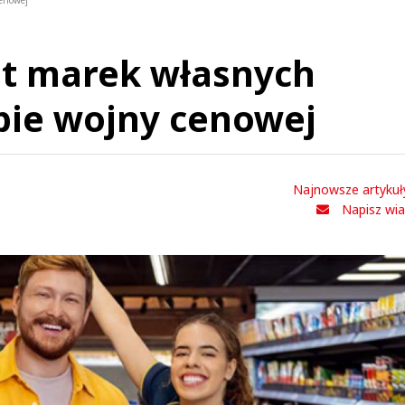
cenowej
ót marek własnych
bie wojny cenowej
Najnowsze artykuł
Napisz wi