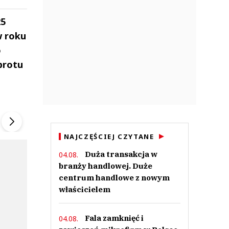
25
w roku
o
brotu
ek
Szefem być Sezon 2
Marcin Przybysz
▶
▶
NAJCZĘŚCIEJ CZYTANE
Duża transakcja w
04.08.
branży handlowej. Duże
centrum handlowe z nowym
właścicielem
Fala zamknięć i
04.08.