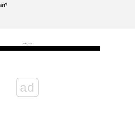
an?
REKLAMA
ad