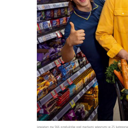
Lewiatan ma 566 produktów pod markami własnymi w 25 kategoriach