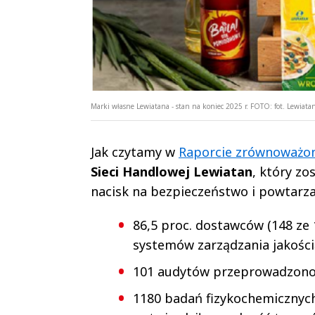
Marki własne Lewiatana - stan na koniec 2025 r.
FOTO:
fot. Lewiata
Jak czytamy w
Raporcie zrównoważon
Sieci Handlowej Lewiatan
, który zo
nacisk na bezpieczeństwo i powtarz
86,5 proc. dostawców (148 ze
systemów zarządzania jakością
101 audytów przeprowadzono
1180 badań fizykochemicznych