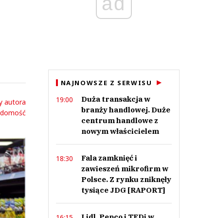
ad
NAJNOWSZE Z SERWISU
Duża transakcja w
19:00
y autora
branży handlowej. Duże
adomość
centrum handlowe z
nowym właścicielem
Fala zamknięć i
18:30
zawieszeń mikrofirm w
Polsce. Z rynku zniknęły
tysiące JDG [RAPORT]
Lidl, Pepco i TEDi w
16:15