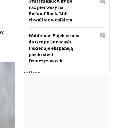
System kaucyjny po
2
raz pierwszy na
Pol‘and‘Rock. Lidl
chwali się wynikiem
w,
Waldemar Pajek wraca
2
do Grupy Eurocash.
Pokieruje ekspansją
pięciu sieci
franczyzowych