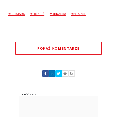
#PRIMARK
#ODZIEŻ
#UBRANIA
#NEAPOL
POKAŻ KOMENTARZE
Komentarze (
1
)
Krzysztof
02.08.2026 / 14:33
This comment was minimized by the moderator on the site
A Gdańsk kiedy???