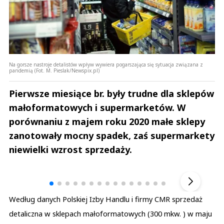
Na gorsze nastroje detalistów wpływ wywiera pogarszająca się sytuacja związana z
pandemią (Fot. M. Pieslak/Newspix.pl)
Pierwsze miesiące br. były trudne dla sklepów
małoformatowych i supermarketów. W
porównaniu z majem roku 2020 małe sklepy
zanotowały mocny spadek, zaś supermarkety
niewielki wzrost sprzedaży.
Andrzej i Marta Sterniccy
Marta i 
▶
Według danych Polskiej Izby Handlu i firmy CMR sprzedaż
detaliczna w sklepach małoformatowych (300 mkw. ) w maju