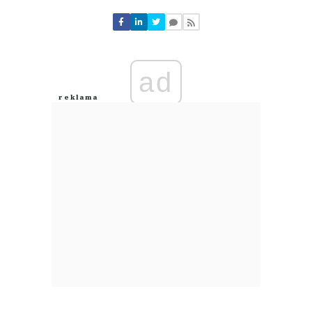
Nie znaleziono komentarzy
Zostaw swoje komentarze
Imię (Wymagane)
ad
Anuluj
Prześlij komentarz