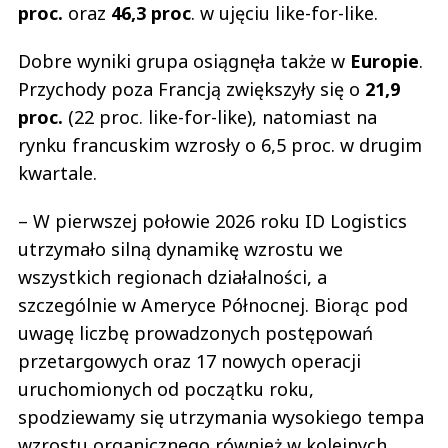
proc.
oraz
46,3 proc
. w ujęciu like-for-like.
Dobre wyniki grupa osiągnęła także w
Europie
.
Przychody poza Francją zwiększyły się o
21,9
proc.
(22 proc. like-for-like), natomiast na
rynku francuskim wzrosły o 6,5 proc. w drugim
kwartale.
– W pierwszej połowie 2026 roku ID Logistics
utrzymało silną dynamikę wzrostu we
wszystkich regionach działalności, a
szczególnie w Ameryce Północnej. Biorąc pod
uwagę liczbę prowadzonych postępowań
przetargowych oraz 17 nowych operacji
uruchomionych od początku roku,
spodziewamy się utrzymania wysokiego tempa
wzrostu organicznego również w kolejnych