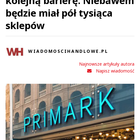
kolejną barierę. Niebawem
będzie miał pół tysiąca
sklepów
WIADOMOSCIHANDLOWE.PL
Najnowsze artykuły autora
Napisz wiadomość