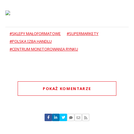
#SKLEPY MAŁOFORMATOWE
#SUPERMARKETY
#POLSKA IZBA HANDLU
#CENTRUM MONITOROWANIA RYNKU
POKAŻ KOMENTARZE
Komentarze (
0
)
Nie znaleziono komentarzy
Zostaw swoje komentarze
Imię (Wymagane)