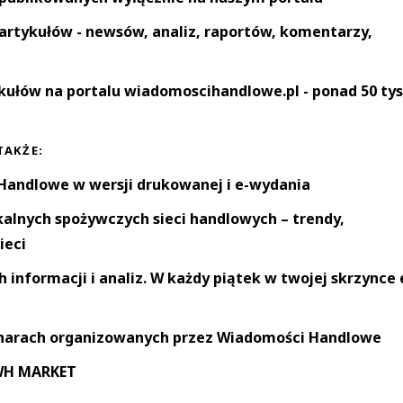
artykułów - newsów, analiz, raportów, komentarzy,
kułów na portalu wiadomoscihandlowe.pl - ponad 50 tys
TAKŻE:
andlowe w wersji drukowanej i e-wydania
okalnych spożywczych sieci handlowych – trendy,
ieci
informacji i analiz. W każdy piątek w twojej skrzynce 
narach organizowanych przez Wiadomości Handlowe
 WH MARKET