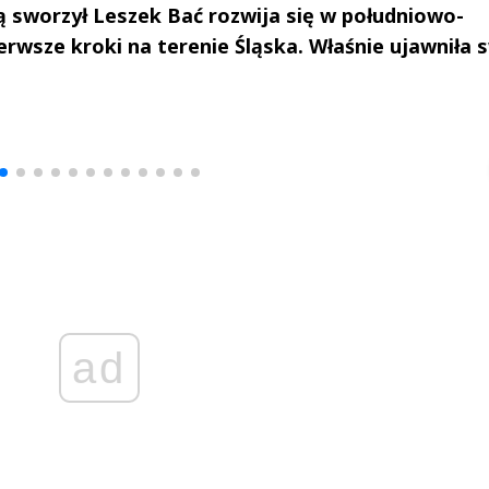
ą sworzył Leszek Bać rozwija się w południowo-
ierwsze kroki na terenie Śląska. Właśnie ujawniła 
drzej
Michał Stężalski
FineDiningWe
▶
▶
ad