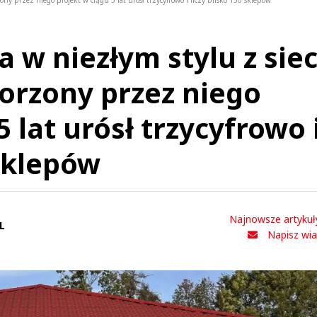
ony przez niego projekt w ciągu 5 lat urósł trzycyfrowo i liczy blisko 150 sklepów
 w niezłym stylu z siec
orzony przez niego
5 lat urósł trzycyfrowo 
 sklepów
Najnowsze artykuł
L
Napisz wi