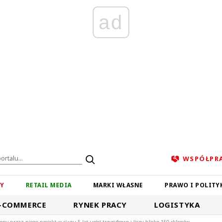
ad
WSPÓŁPR
ZY
RETAIL MEDIA
MARKI WŁASNE
PRAWO I POLITY
-COMMERCE
RYNEK PRACY
LOGISTYKA