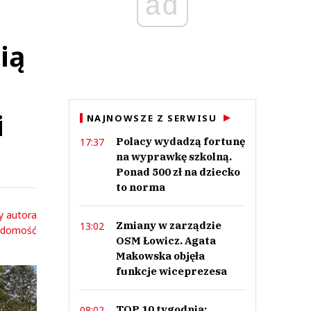
ad
ią
i
NAJNOWSZE Z SERWISU
Polacy wydadzą fortunę
17:37
na wyprawkę szkolną.
Ponad 500 zł na dziecko
to norma
y autora
Zmiany w zarządzie
13:02
adomość
OSM Łowicz. Agata
Makowska objęła
funkcje wiceprezesa
TOP 10 tygodnia:
08:02