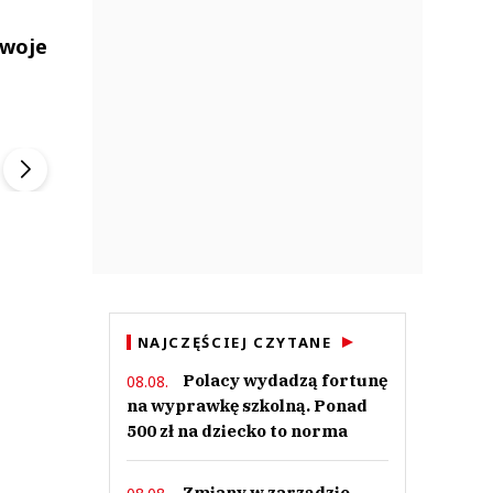
swoje
ek
Szefem być Sezon 2
Marcin Przybysz
▶
▶
NAJCZĘŚCIEJ CZYTANE
Polacy wydadzą fortunę
08.08.
na wyprawkę szkolną. Ponad
500 zł na dziecko to norma
Zmiany w zarządzie