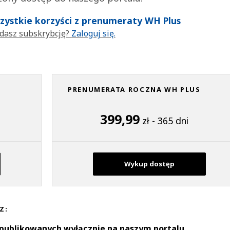
wszystkie korzyści z prenumeraty WH Plus
dasz subskrybcję?
Zaloguj się.
PRENUMERATA ROCZNA WH PLUS
399,99
zł - 365 dni
Wykup dostęp
Z:
 publikowanych wyłącznie na naszym portalu