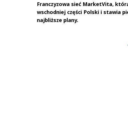
Franczyzowa sieć MarketVita, któr
wschodniej części Polski i stawia p
najbliższe plany.
Andrzej i Marta
Marta i An
Sterniccy
Sterniccy
▶
▶