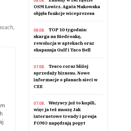
08.08.
OSM Łowicz. Agata Makowska
objęła funkcje wiceprezesa
asach,
TOP 10 tygodnia:
08.08.
skarga na Biedronkę,
rewolucja w aptekach oraz
ekspansja Gulf i Taco Bell
Tesco coraz bliżej
07.08.
sprzedaży biznesu. Nowe
informacje o planach sieci w
CEE
Wszyscy już to kupili,
07.08.
ym
więc ja też muszę Jak
ch
internetowe trendy i presja
aj
FOMO napędzają popyt