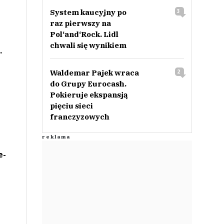
System kaucyjny po
3
raz pierwszy na
Pol‘and‘Rock. Lidl
chwali się wynikiem
.
Waldemar Pajek wraca
2
do Grupy Eurocash.
Pokieruje ekspansją
pięciu sieci
franczyzowych
e-