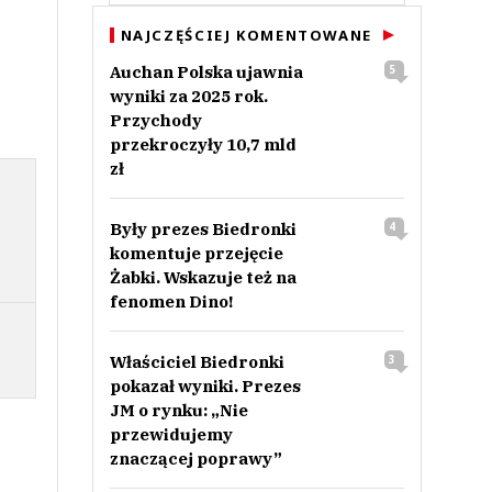
NAJCZĘŚCIEJ KOMENTOWANE
Auchan Polska ujawnia
5
wyniki za 2025 rok.
Przychody
przekroczyły 10,7 mld
zł
Były prezes Biedronki
4
komentuje przejęcie
Żabki. Wskazuje też na
fenomen Dino!
Właściciel Biedronki
3
pokazał wyniki. Prezes
JM o rynku: „Nie
przewidujemy
znaczącej poprawy”