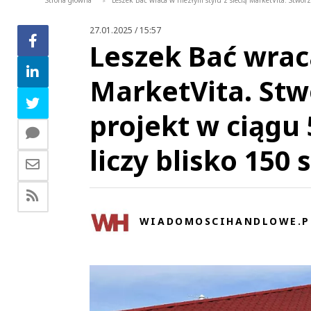
Strona główna
Leszek Bać wraca w niezłym stylu z siecią MarketVita. Stworz
>
27.01.2025 / 15:57
Leszek Bać wraca
MarketVita. Stw
projekt w ciągu 
liczy blisko 150
WIADOMOSCIHANDLOWE.P