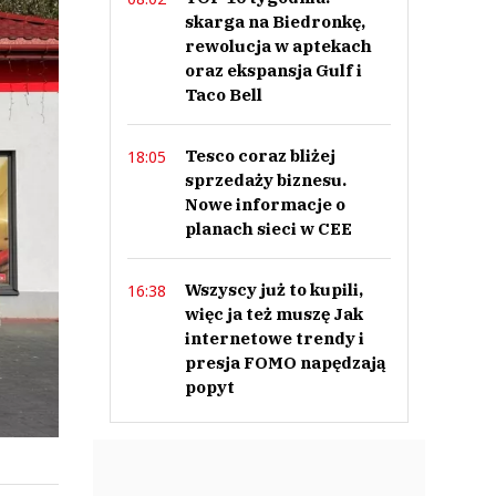
skarga na Biedronkę,
rewolucja w aptekach
oraz ekspansja Gulf i
Taco Bell
Tesco coraz bliżej
18:05
sprzedaży biznesu.
Nowe informacje o
planach sieci w CEE
Wszyscy już to kupili,
16:38
więc ja też muszę Jak
internetowe trendy i
presja FOMO napędzają
popyt