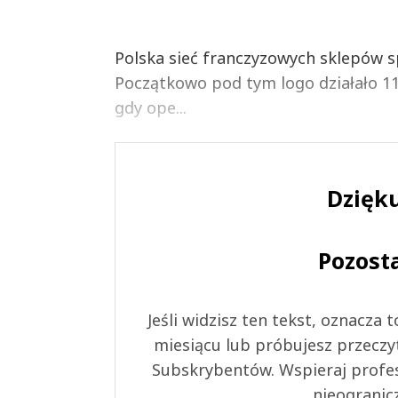
Polska sieć franczyzowych sklepów 
Początkowo pod tym logo działało 11
gdy ope...
Dzięku
Pozost
Jeśli widzisz ten tekst, oznacza
miesiącu lub próbujesz przeczy
Subskrybentów. Wspieraj profes
nieogranic