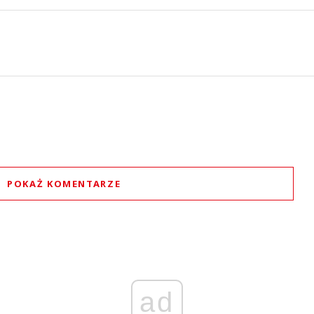
POKAŻ KOMENTARZE
Komentarze (
0
)
Nie znaleziono komentarzy
staw swoje komentarze
Imię (Wymagane)
ad