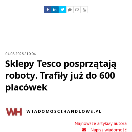
Nie znaleziono komentarzy
Zostaw swoje komentarze
Imię (Wymagane)
Anuluj
Prześlij komentarz
04.08.2026 / 10:04
Sklepy Tesco posprzątają
roboty. Trafiły już do 600
placówek
WIADOMOSCIHANDLOWE.PL
Najnowsze artykuły autora
Napisz wiadomość