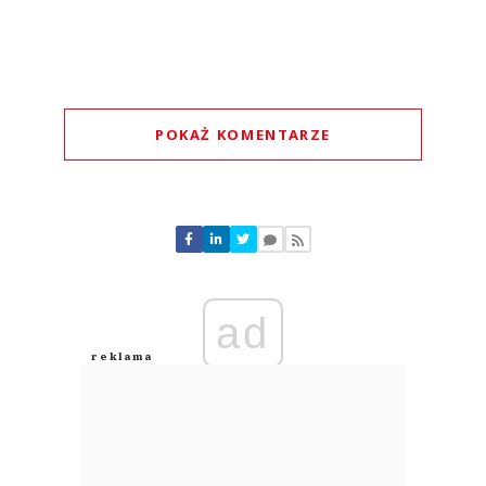
POKAŻ KOMENTARZE
Komentarze (
1
)
ad
Sir Dan
05.08.2026 / 14:55
This comment was minimized by the moderator on the site
Całość jest nie prawda chyba.... pracuję w sieci Tesco. Roboty zostały
wprowadzone owszem....ale sklepom zabrano godziny pracy....zamiast
zatrudnić osobę do pracy bo na hali sprzedaży jestnustwo pracy so cięte
godziny . Robot sprzatajacy został ...
Całość jest nie prawda chyba.... pracuję w sieci Tesco. Roboty zostały