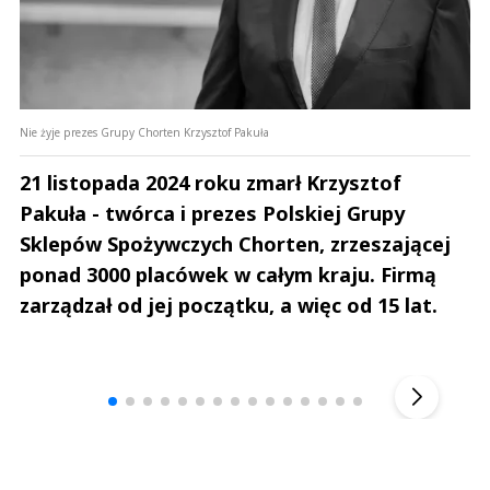
Nie żyje prezes Grupy Chorten Krzysztof Pakuła
21 listopada 2024 roku zmarł Krzysztof
Pakuła - twórca i prezes Polskiej Grupy
Sklepów Spożywczych Chorten, zrzeszającej
ponad 3000 placówek w całym kraju. Firmą
zarządzał od jej początku, a więc od 15 lat.
Andrzej i Marta Sterniccy
Marta i 
▶