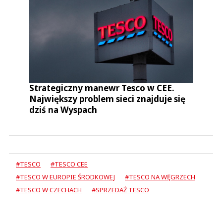
Strategiczny manewr Tesco w CEE.
Największy problem sieci znajduje się
dziś na Wyspach
#TESCO
#TESCO CEE
#TESCO W EUROPIE ŚRODKOWEJ
#TESCO NA WĘGRZECH
#TESCO W CZECHACH
#SPRZEDAŻ TESCO