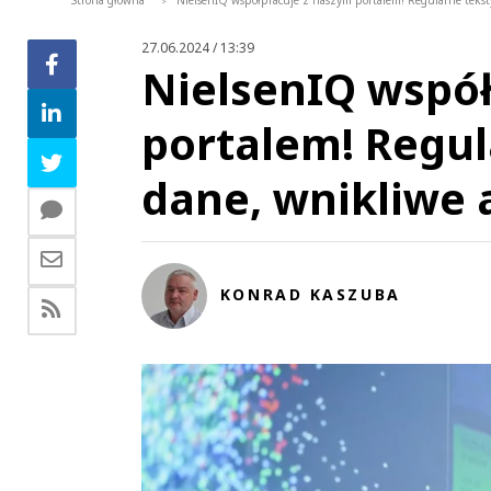
Strona główna
NielsenIQ współpracuje z naszym portalem! Regularne tekst
>
27.06.2024 / 13:39
NielsenIQ współ
portalem! Regul
dane, wnikliwe 
KONRAD KASZUBA