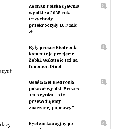
Auchan Polska ujawnia
5
wyniki za 2025 rok.
Przychody
przekroczyły 10,7 mld
zł
Były prezes Biedronki
4
komentuje przejęcie
Żabki. Wskazuje też na
fenomen Dino!
ących
Właściciel Biedronki
3
pokazał wyniki. Prezes
JM o rynku: „Nie
przewidujemy
znaczącej poprawy”
System kaucyjny po
2
daży