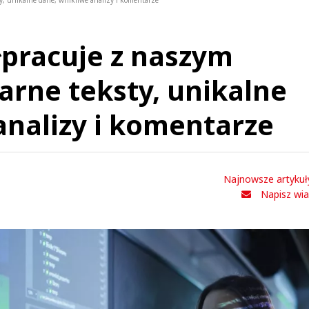
y, unikalne dane, wnikliwe analizy i komentarze
pracuje z naszym
arne teksty, unikalne
analizy i komentarze
Najnowsze artykuł
Napisz wi