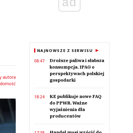
ad
NAJNOWSZE Z SERWISU
Droższe paliwa i słabsza
08:47
konsumpcja. IPAG o
perspektywach polskiej
y autora
gospodarki
adomość
KE publikuje nowe FAQ
18:24
do PPWR. Ważne
wyjaśnienia dla
producentów
Handel musi wrócić do
17:38