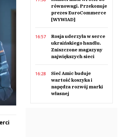
równowagi. Przekonuje
prezes EuroCommerce
[WYWIAD]
Rosja uderzyła w serce
16:57
ukraińskiego handlu.
Zniszczone magazyny
największych sieci
Sieć Amic buduje
16:28
wartość koszyka i
napędza rozwój marki
własnej
erci