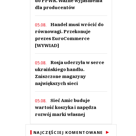
do PPWR. Ważne wyjaśnienia
dla producentów
Handel musi wrócić do
05.08.
równowagi. Przekonuje
prezes EuroCommerce
[WYWIAD]
Rosja uderzyła w serce
05.08.
ukraińskiego handlu.
Zniszczone magazyny
największych sieci
Sieć Amic buduje
05.08.
wartość koszyka i napędza
rozwój marki własnej
NAJCZĘŚCIEJ KOMENTOWANE