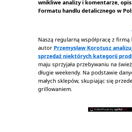
wnikliwe analizy i komentarze, op
Formatu handlu detalicznego w Pol
Andrzej i Marta
Marta i An
Sterniccy
Sterniccy
▶
▶
Naszą regularną współpracę z firmą
autor
Przemysław Korotusz analizuj
sprzedaż niektórych kategorii pr
maju sprzyjała przebywaniu na świe
długie weekendy. Na podstawie dany
małych sklepów, skupiając się prze
grillowaniem.