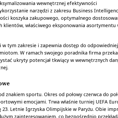
aksymalizowania wewnętrznej efektywności
orzystanie narzędzi z zakresu Business Intelligen
tości koszyka zakupowego, optymalnego dostosowa
ch klientów, właściwego eksponowania asortymentu
i w tym zakresie i zapewnia dostęp do odpowiedniej
dmiotom. W ramach swojego poradnika firma przeka
ystać ukryty potencjał tkwiący w wewnętrznych dan
nej.
powe
od znakiem sportu. Okres od połowy czerwca do po
portowymi emocjami. Trwa właśnie turniej UEFA Eur
23. Letnie Igrzyska Olimpijskie w Paryżu. Obie imp
 dużym zainteresowaniem, co bezpośrednio przekład