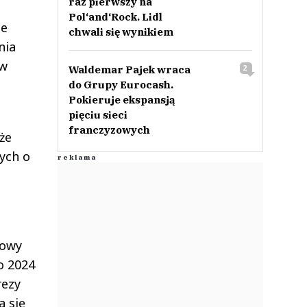
raz pierwszy na
Pol‘and‘Rock. Lidl
ce
chwali się wynikiem
nia
 w
Waldemar Pajek wraca
2
do Grupy Eurocash.
Pokieruje ekspansją
pięciu sieci
franczyzowych
że
ych o
łowy
o 2024
rezy
a się