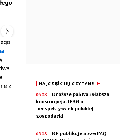
ałego
ek
Szefem być Sezon 2
Marcin Przybysz
▶
▶
rego
na
w
 dwa
e
NAJCZĘŚCIEJ CZYTANE
ie z
Droższe paliwa i słabsza
06.08.
konsumpcja. IPAG o
perspektywach polskiej
gospodarki
KE publikuje nowe FAQ
05.08.