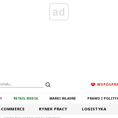
ad
WSPÓŁPR
ZY
RETAIL MEDIA
MARKI WŁASNE
PRAWO I POLITY
-COMMERCE
RYNEK PRACY
LOGISTYKA