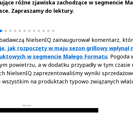
isujące różne zjawiska zachodzące w segmencie M
sce. Zapraszamy do lektury.
drzej
Michał Stężalski
FineDiningWe
▶
▶
 badawczą NielsenIQ zainaugurował komentarz, któ
e, jak rozpoczęty w maju sezon grillowy wpłynął 
oduktowych w segmencie Małego Formatu
. Pogoda 
żym powietrzu, a w dodatku przypadły w tym czasie
ch NielsenIQ zaprezentowaliśmy wyniki sprzedażow
de wszystkim na produktach typowo związanych właśn
REKLAMA