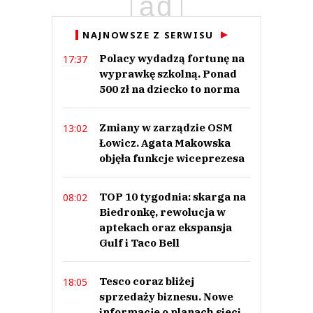
ad
Anuluj
NAJNOWSZE Z SERWISU
Prześlij komentarz
Polacy wydadzą fortunę na
17:37
wyprawkę szkolną. Ponad
500 zł na dziecko to norma
Zmiany w zarządzie OSM
13:02
Łowicz. Agata Makowska
objęła funkcje wiceprezesa
TOP 10 tygodnia: skarga na
08:02
Biedronkę, rewolucja w
aptekach oraz ekspansja
Gulf i Taco Bell
Tesco coraz bliżej
18:05
sprzedaży biznesu. Nowe
informacje o planach sieci