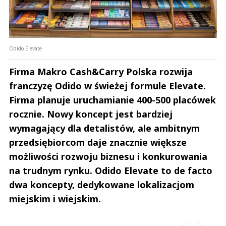
Odido Elevate
Firma Makro Cash&Carry Polska rozwija
franczyzę Odido w świeżej formule Elevate.
Firma planuje uruchamianie 400-500 placówek
rocznie. Nowy koncept jest bardziej
wymagający dla detalistów, ale ambitnym
przedsiębiorcom daje znacznie większe
możliwości rozwoju biznesu i konkurowania
na trudnym rynku. Odido Elevate to de facto
dwa koncepty, dedykowane lokalizacjom
miejskim i wiejskim.
Andrzej i Marta Sterniccy
Marta i 
▶