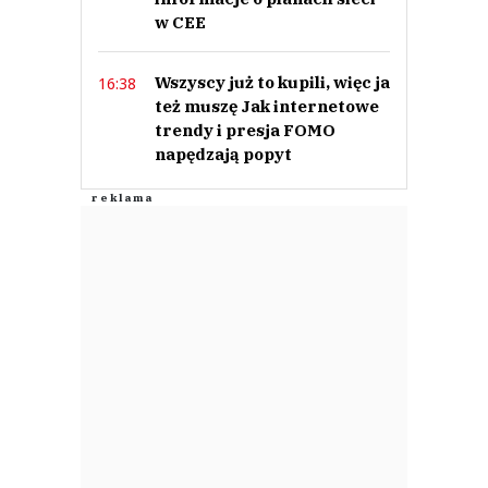
w CEE
Wszyscy już to kupili, więc ja
16:38
też muszę Jak internetowe
trendy i presja FOMO
napędzają popyt