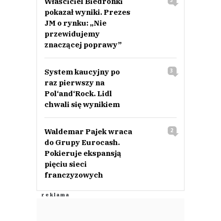
Właściciel Biedronki
3
pokazał wyniki. Prezes
JM o rynku: „Nie
przewidujemy
znaczącej poprawy”
System kaucyjny po
3
raz pierwszy na
Pol‘and‘Rock. Lidl
chwali się wynikiem
Waldemar Pajek wraca
2
do Grupy Eurocash.
Pokieruje ekspansją
pięciu sieci
franczyzowych