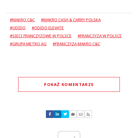
#MAKRO C&C
#MAKRO CASH & CARRY POLSKA
#ODIDO
#ODIDO ELEVATE
#SIECI FRANCZYZOWE W POLSCE
#FRANCZYZA W POLSCE
#GRUPA METRO AG
#FRANCZYZA MAKRO C&C
POKAŻ KOMENTARZE
Komentarze (
0
)
Nie znaleziono komentarzy
Zostaw swoje komentarze
Imię (Wymagane)