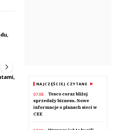
du,
ek
Szefem być Sezon 2
Marcin Przybysz
▶
▶
ntami,
NAJCZĘŚCIEJ CZYTANE
Tesco coraz bliżej
07.08.
sprzedaży biznesu. Nowe
informacje o planach sieci w
CEE