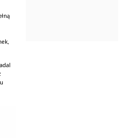
ełną
nek,
adal
z
ru