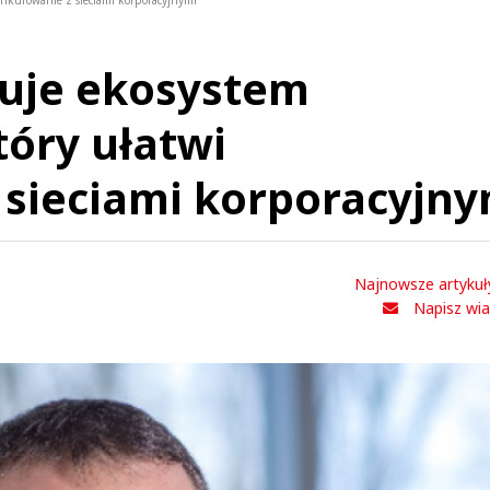
nkurowanie z sieciami korporacyjnymi
duje ekosystem
óry ułatwi
sieciami korporacyjny
Najnowsze artykuł
Napisz wi