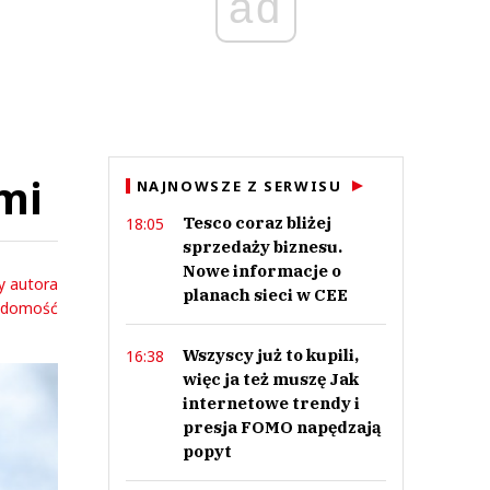
ad
mi
NAJNOWSZE Z SERWISU
Tesco coraz bliżej
18:05
sprzedaży biznesu.
Nowe informacje o
y autora
planach sieci w CEE
adomość
Wszyscy już to kupili,
16:38
więc ja też muszę Jak
internetowe trendy i
presja FOMO napędzają
popyt