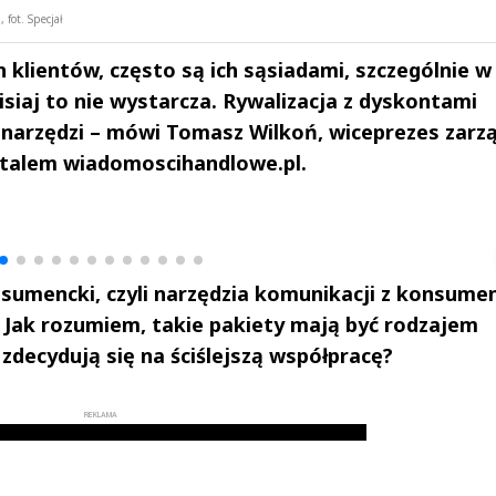
fot. Specjał
 klientów, często są ich sąsiadami, szczególnie w
isiaj to nie wystarcza. Rywalizacja z dyskontami
arzędzi – mówi Tomasz Wilkoń, wiceprezes zarzą
rtalem wiadomoscihandlowe.pl.
drzej
Michał Stężalski
FineDiningWe
▶
▶
umencki, czyli narzędzia komunikacji z konsume
j. Jak rozumiem, takie pakiety mają być rodzajem
zdecydują się na ściślejszą współpracę?
REKLAMA