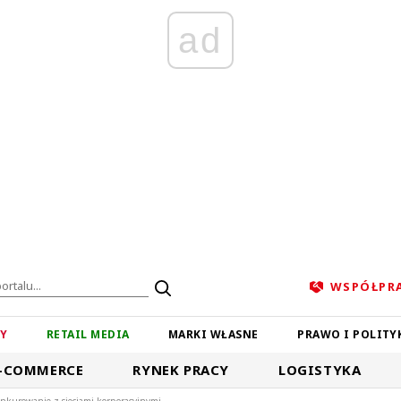
ad
WSPÓŁPR
ZY
RETAIL MEDIA
MARKI WŁASNE
PRAWO I POLITY
-COMMERCE
RYNEK PRACY
LOGISTYKA