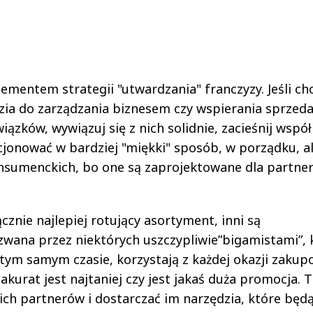
lementem strategii "utwardzania" franczyzy. Jeśli ch
ia do zarządzania biznesem czy wspierania sprzeda
iązków, wywiązuj się z nich solidnie, zacieśnij wspó
nkcjonować w bardziej "miękki" sposób, w porządku, al
onsumenckich, bo one są zaprojektowane dla partne
cznie najlepiej rotujący asortyment, inni są
 zwana przez niektórych uszczypliwie”bigamistami”, 
ym samym czasie, korzystają z każdej okazji zakup
akurat jest najtaniej czy jest jakaś duża promocja. 
ich partnerów i dostarczać im narzędzia, które będ