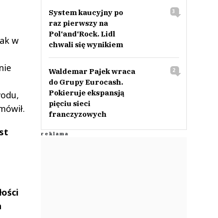
System kaucyjny po
3
raz pierwszy na
Pol‘and‘Rock. Lidl
nak w
chwali się wynikiem
nie
Waldemar Pajek wraca
2
do Grupy Eurocash.
Pokieruje ekspansją
wodu,
pięciu sieci
mówił.
franczyzowych
st
łości
h