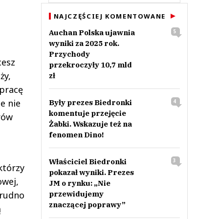
NAJCZĘŚCIEJ KOMENTOWANE
Auchan Polska ujawnia
5
wyniki za 2025 rok.
Przychody
cesz
przekroczyły 10,7 mld
ży,
zł
łpracę
e nie
Były prezes Biedronki
4
komentuje przejęcie
rów
Żabki. Wskazuje też na
fenomen Dino!
Właściciel Biedronki
3
którzy
pokazał wyniki. Prezes
owej,
JM o rynku: „Nie
Trudno
przewidujemy
znaczącej poprawy”
ą