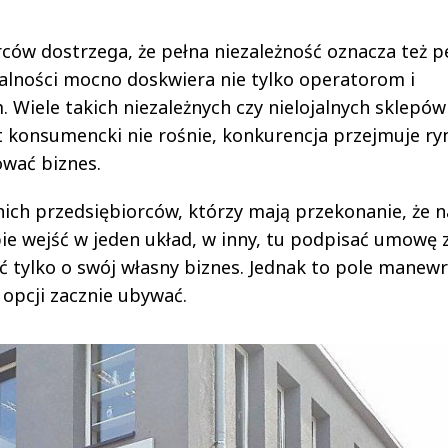
rców dostrzega, że pełna niezależność oznacza też p
jalności mocno doskwiera nie tylko operatorom i
 Wiele takich niezależnych czy nielojalnych sklepów
yt konsumencki nie rośnie, konkurencja przejmuje ry
ować biznes.
dnich przedsiębiorców, którzy mają przekonanie, że n
obie wejść w jeden układ, w inny, tu podpisać umowę 
bać tylko o swój własny biznes. Jednak to pole manew
 opcji zacznie ubywać.