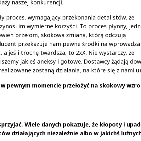
aży naszej konkurencji.
y proces, wymagający przekonania detalistów, że
ynosi im wymierne korzyści. To proces płynny, jed
wien przełom, skokowa zmiana, którą odczują
roducent przekazuje nam pewne środki na wprowadza
X, a jeśli trochę twardsza, to 2xX. Nie wystarczy, że
zemy jakieś aneksy i gotowe. Dostawcy żądają do
realizowane zostaną działania, na które się z nami u
ę w pewnym momencie przełożyć na skokowy wzro
przyjać. Wiele danych pokazuje, że kłopoty i upad
ów działających niezależnie albo w jakichś luźnyc