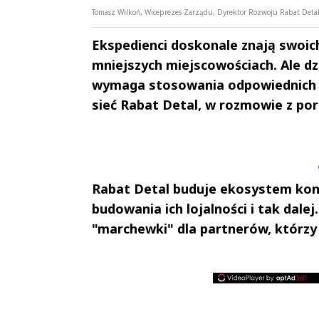
Tomasz Wilkoń, Wiceprezes Zarządu, Dyrektor Rozwoju Rabat Detal, 
Ekspedienci doskonale znają swoich
mniejszych miejscowościach. Ale dz
wymaga stosowania odpowiednich n
sieć Rabat Detal, w rozmowie z po
Andrzej i Marta
Marta i An
Sterniccy
Sterniccy
▶
▶
Rabat Detal buduje ekosystem kons
budowania ich lojalności i tak dale
"marchewki" dla partnerów, którzy 