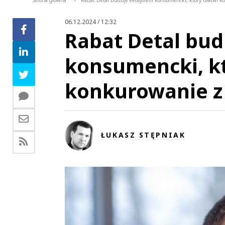
Strona główna
Rabat Detal buduje ekosystem konsumencki, który ułatwi ko
>
06.12.2024 / 12:32
Rabat Detal bu
konsumencki, kt
konkurowanie z 
ŁUKASZ STĘPNIAK