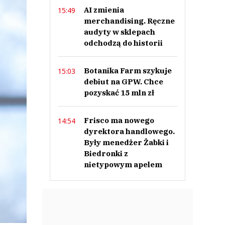
AI zmienia
15:49
merchandising. Ręczne
audyty w sklepach
odchodzą do historii
Botanika Farm szykuje
15:03
debiut na GPW. Chce
pozyskać 15 mln zł
Frisco ma nowego
14:54
dyrektora handlowego.
Były menedżer Żabki i
Biedronki z
nietypowym apelem