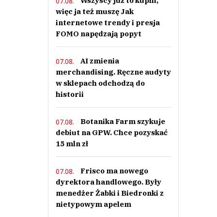
Wszyscy już to kupili,
07.08.
więc ja też muszę Jak
internetowe trendy i presja
FOMO napędzają popyt
AI zmienia
07.08.
merchandising. Ręczne audyty
w sklepach odchodzą do
historii
Botanika Farm szykuje
07.08.
debiut na GPW. Chce pozyskać
15 mln zł
Frisco ma nowego
07.08.
dyrektora handlowego. Były
menedżer Żabki i Biedronki z
nietypowym apelem