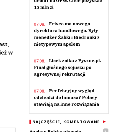
debiut na GPW. Chce pozyskać
15 mln zł
Frisco ma nowego
07.08.
dyrektora handlowego. Były
menedżer Żabki i Biedronki z
ast,
nietypowym apelem
ież w
Lisek znika z Pyszne.pl.
07.08.
Finał głośnego sojuszu po
agresywnej rekrutacji
Perfekcyjny wygląd
07.08.
odchodzi do lamusa? Polacy
stawiają na inne rozwiązania
NAJCZĘŚCIEJ KOMENTOWANE
Auchan Polska ujawnia
5