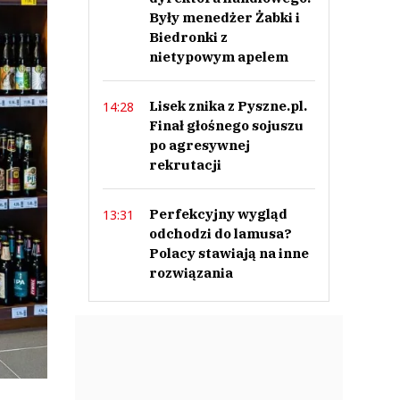
Były menedżer Żabki i
Biedronki z
nietypowym apelem
Lisek znika z Pyszne.pl.
14:28
Finał głośnego sojuszu
po agresywnej
rekrutacji
Perfekcyjny wygląd
13:31
odchodzi do lamusa?
Polacy stawiają na inne
rozwiązania