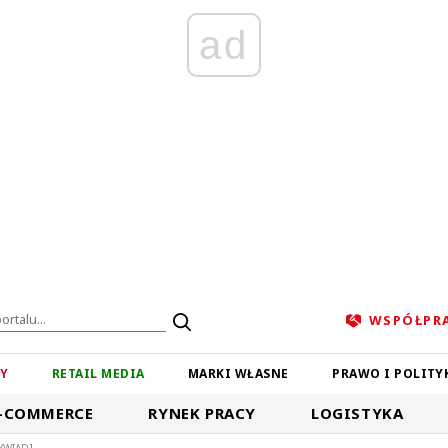
ad
WSPÓŁPR
ZY
RETAIL MEDIA
MARKI WŁASNE
PRAWO I POLITY
-COMMERCE
RYNEK PRACY
LOGISTYKA