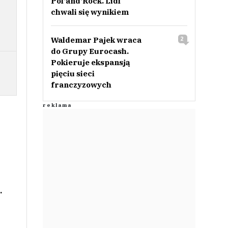
Pol‘and‘Rock. Lidl
chwali się wynikiem
Waldemar Pajek wraca
2
do Grupy Eurocash.
Pokieruje ekspansją
pięciu sieci
franczyzowych
.