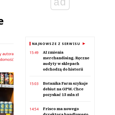
ad
e
NAJNOWSZE Z SERWISU
AI zmienia
15:49
y autora
merchandising. Ręczne
adomość
audyty w sklepach
odchodzą do historii
Botanika Farm szykuje
15:03
debiut na GPW. Chce
pozyskać 15 mln zł
Frisco ma nowego
14:54
dyrektora handlowego.