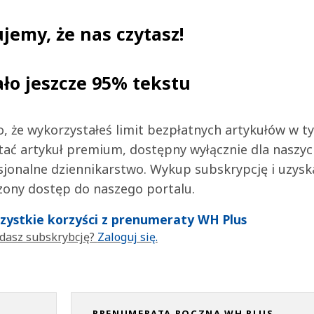
jemy, że nas czytasz!
ało jeszcze 95% tekstu
 to, że wykorzystałeś limit bezpłatnych artykułów w t
tać artykuł premium, dostępny wyłącznie dla naszy
jonalne dziennikarstwo. Wykup subskrypcję i uzysk
zony dostęp do naszego portalu.
wszystkie korzyści z prenumeraty WH Plus
dasz subskrybcję?
Zaloguj się.
PRENUMERATA ROCZNA WH PLUS