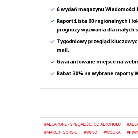
6 wydań magazynu Wiadomości H
Raport:Lista 60 regionalnych i l
prognozy wyzwania dla małych s
Tygodniowy przegląd kluczowych 
mail.
Gwarantowane miejsce na webi
Rabat 30% na wybrane raporty
#AL.CAPONE - SPECJALIŚCI OD ALKOHOLU
#AL.
#MARCIN GÓRSKI
#WINO
#WÓDKA
#PIW