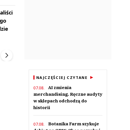
liści
ego
zie
ek
Szefem być Sezon 2
Marcin Przybysz
▶
▶
NAJCZĘŚCIEJ CZYTANE
AI zmienia
07.08.
merchandising. Ręczne audyty
w sklepach odchodzą do
historii
Botanika Farm szykuje
07.08.