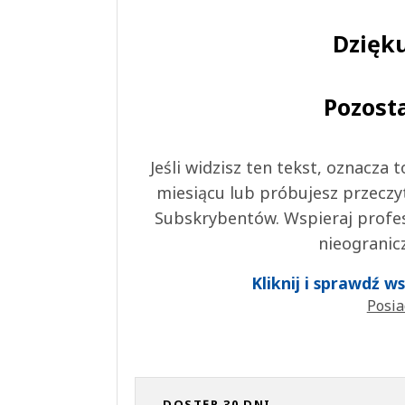
Dzięku
Pozost
Jeśli widzisz ten tekst, oznacza
miesiącu lub próbujesz przeczy
Subskrybentów. Wspieraj profes
nieogranic
Kliknij i sprawdź 
Posia
DOSTĘP 30 DNI