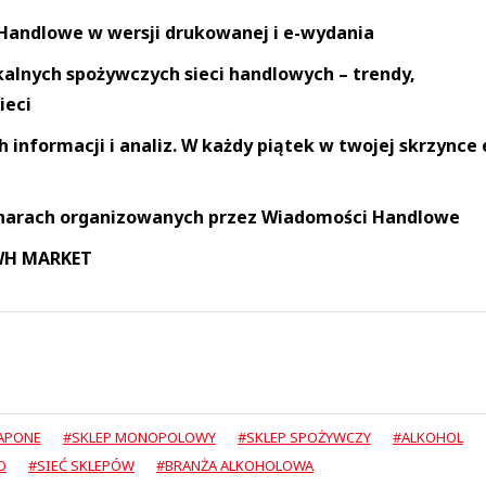
andlowe w wersji drukowanej i e-wydania
okalnych spożywczych sieci handlowych – trendy,
ieci
informacji i analiz. W każdy piątek w twojej skrzynce 
narach organizowanych przez Wiadomości Handlowe
 WH MARKET
CAPONE
#SKLEP MONOPOLOWY
#SKLEP SPOŻYWCZY
#ALKOHOL
O
#SIEĆ SKLEPÓW
#BRANŻA ALKOHOLOWA