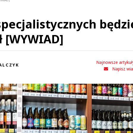
WYWIAD]
pecjalistycznych będzi
ał [WYWIAD]
Najnowsze artykuł
ALCZYK
Napisz wi