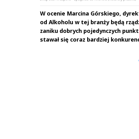
W ocenie Marcina Górskiego, dyrekto
od Alkoholu w tej branży będą rząd
zaniku dobrych pojedynczych punkt
stawał się coraz bardziej konkuren
Andrzej i Marta
Marta i An
Sterniccy
Sterniccy
▶
▶