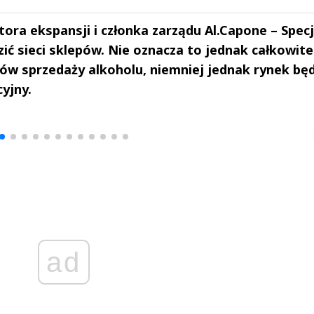
ra ekspansji i członka zarządu Al.Capone – Specja
zić sieci sklepów. Nie oznacza to jednak całkowit
ów sprzedaży alkoholu, niemniej jednak rynek będ
cyjny.
drzej
Michał Stężalski
FineDiningWe
▶
▶
ad