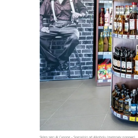
Sklep sieci Al.Capone – Specjaliści od Alkoholu (materiały prasowe)