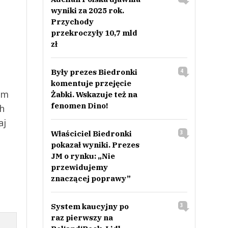
wyniki za 2025 rok.
Przychody
przekroczyły 10,7 mld
zł
Były prezes Biedronki
4
komentuje przejęcie
ym
Żabki. Wskazuje też na
fenomen Dino!
ch
aj
Właściciel Biedronki
3
pokazał wyniki. Prezes
JM o rynku: „Nie
przewidujemy
znaczącej poprawy”
System kaucyjny po
3
raz pierwszy na