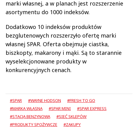
marki własnej, a w planach jest rozszerzenie
asortymentu do 1000 indeksów.
Dodatkowo 10 indeksów produktów
bezglutenowych rozszerzyło ofertę marki
własnej SPAR. Oferta obejmuje ciastka,
biszkopty, makarony i mąki. Są to starannie
wyselekcjonowane produkty w
konkurencyjnych cenach.
#SPAR
#WAYNE HODSON
#FRESH TO GO
#MARKA WŁASNA
#SPAR MINI
#SPAR EXPRESS
#STACJA BENZYNOWA
#SIEĆ SKLEPÓW
#PRODUKTY SPOŻYWCZE
#ZAKUPY