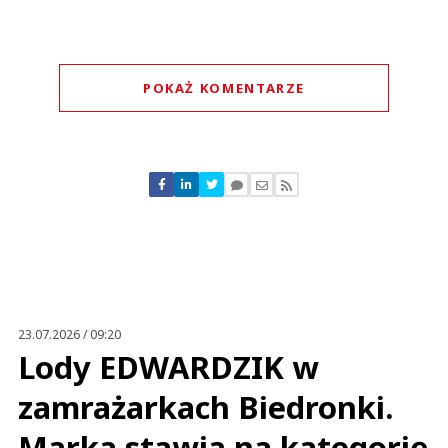
POKAŻ KOMENTARZE
Komentarze (
2
)
Marne dziennikarstwo
29.12.2022 / 14:38
This comment was minimized by the moderator on the site
23.07.2026 / 09:20
Gdzie jest treść tego marnego artykułu?
Lody EDWARDZIK w
Marne dziennikarstwo
Odpowiedz
zamrażarkach Biedronki.
0
Marka stawia na kategorię
0