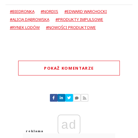
#BIEDRONKA
#NORDIS
#EDWARD WARCHOCKI
#ALICJA DĄBROWSKA
#PRODUKTY IMPULSOWE
#RYNEK LODÓW
#NOWOŚCI PRODUKTOWE
POKAŻ KOMENTARZE
Komentarze (
1
)
ad
Patriotic
26.07.2026 / 10:38
This comment was minimized by the moderator on the site