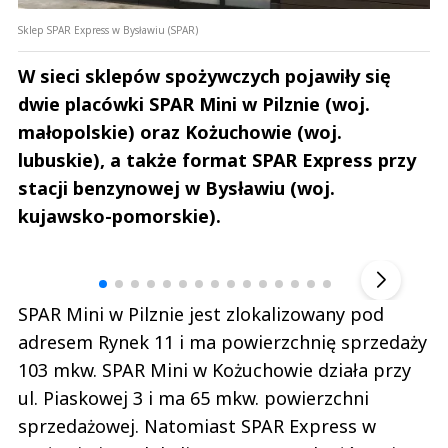
Sklep SPAR Express w Bysławiu (SPAR)
W sieci sklepów spożywczych pojawiły się
dwie placówki SPAR Mini w Pilznie (woj.
małopolskie) oraz Kożuchowie (woj.
lubuskie), a także format SPAR Express przy
stacji benzynowej w Bysławiu (woj.
kujawsko-pomorskie).
Andrzej i Marta Sterniccy
Marta i 
▶
SPAR Mini w Pilznie jest zlokalizowany pod
adresem Rynek 11 i ma powierzchnię sprzedaży
103 mkw. SPAR Mini w Kożuchowie działa przy
ul. Piaskowej 3 i ma 65 mkw. powierzchni
sprzedażowej. Natomiast SPAR Express w