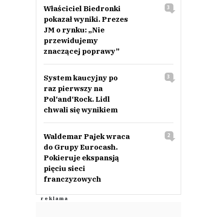
Właściciel Biedronki
3
pokazał wyniki. Prezes
JM o rynku: „Nie
przewidujemy
znaczącej poprawy”
System kaucyjny po
3
raz pierwszy na
Pol‘and‘Rock. Lidl
chwali się wynikiem
Waldemar Pajek wraca
2
do Grupy Eurocash.
Pokieruje ekspansją
pięciu sieci
franczyzowych