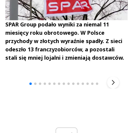
SPAR Group podało wyniki za niemal 11
miesięcy roku obrotowego. W Polsce
przychody w złotych wyraźnie spadły. Z sieci
odeszło 13 franczyzobiorców, a pozostali
stali się mniej lojalni i zmieniają dostawców.
Andrzej i Marta Sterniccy
Marta i 
▶