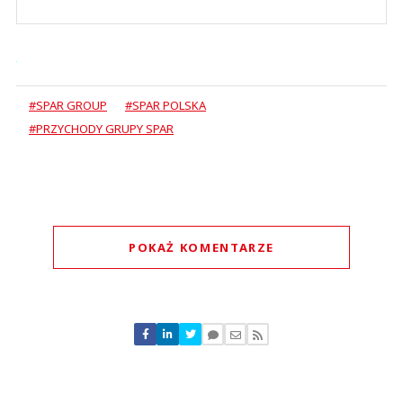
#SPAR GROUP
#SPAR POLSKA
#PRZYCHODY GRUPY SPAR
POKAŻ KOMENTARZE
Komentarze (
0
)
Nie znaleziono komentarzy
Zostaw swoje komentarze
Imię (Wymagane)