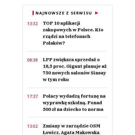
Anuluj
NAJNOWSZE Z SERWISU
Prześlij komentarz
TOP 10 aplikacji
13:32
zakupowych w Polsce. Kto
rządzi na telefonach
Polaków?
LPP zwiększa sprzedaż o
08:38
18,5 proc. Gigant planuje aż
750 nowych salonów Sinsay
w tym roku
Polacy wydadzą fortunę na
17:37
wyprawkę szkolną. Ponad
500 zł na dziecko to norma
Zmiany w zarządzie OSM
13:02
Łowicz. Agata Makowska