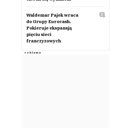
Waldemar Pajek wraca
2
do Grupy Eurocash.
Pokieruje ekspansją
pięciu sieci
franczyzowych