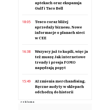
aptekach oraz ekspansja
Gulf i Taco Bell
Tesco coraz bliżej
18:05
sprzedaży biznesu. Nowe
informacje o planach sieci
w CEE
Wszyscy już to kupili, więc ja
16:38
też muszę Jak internetowe
trendy i presja FOMO
napędzają popyt
AI zmienia merchandising.
15:49
Ręczne audyty w sklepach
odchodzą do historii