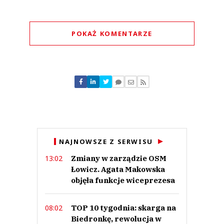
POKAŻ KOMENTARZE
Komentarze (
0
)
Nie znaleziono komentarzy
Zostaw swoje komentarze
Imię (Wymagane)
Anuluj
NAJNOWSZE Z SERWISU
Prześlij komentarz
Zmiany w zarządzie OSM
13:02
Łowicz. Agata Makowska
objęła funkcje wiceprezesa
TOP 10 tygodnia: skarga na
08:02
Biedronkę, rewolucja w