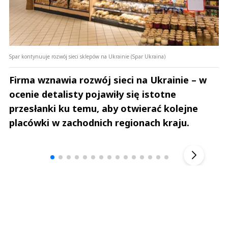
Spar kontynuuje rozwój sieci sklepów na Ukrainie (Spar Ukraina)
Firma wznawia rozwój sieci na Ukrainie – w
ocenie detalisty pojawiły się istotne
przesłanki ku temu, aby otwierać kolejne
placówki w zachodnich regionach kraju.
Andrzej i Marta Sterniccy
Marta i 
▶