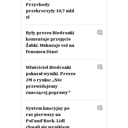
Przychody
przekroczyły 10,7 mld
zł
Były prezes Biedronki
4
komentuje przejęcie
Żabki. Wskazuje też na
fenomen Dino!
Właściciel Biedronki
3
pokazał wyniki. Prezes
JM o rynku: „Nie
przewidujemy
znaczącej poprawy”
System kaucyjny po
3
raz pierwszy na
Pol‘and‘Rock. Lidl
chwali się wynikiem