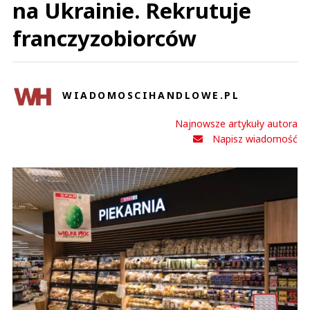
na Ukrainie. Rekrutuje
franczyzobiorców
WIADOMOSCIHANDLOWE.PL
Najnowsze artykuły autora
Napisz wiadomość