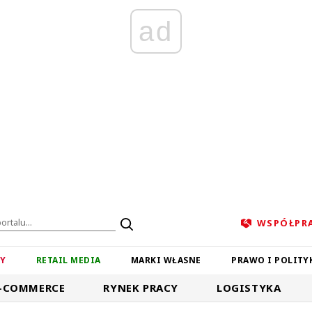
ad
WSPÓŁPR
ZY
RETAIL MEDIA
MARKI WŁASNE
PRAWO I POLITY
-COMMERCE
RYNEK PRACY
LOGISTYKA