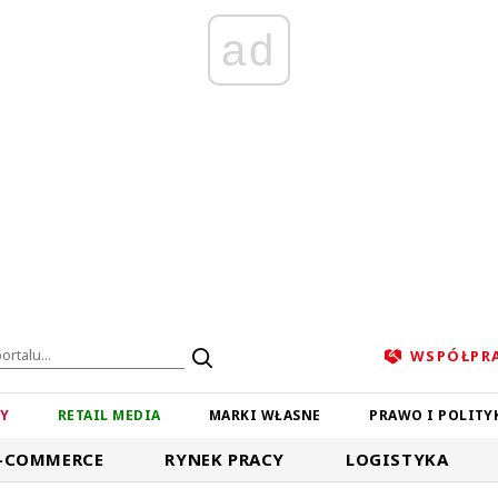
ad
WSPÓŁPR
ZY
RETAIL MEDIA
MARKI WŁASNE
PRAWO I POLITY
-COMMERCE
RYNEK PRACY
LOGISTYKA