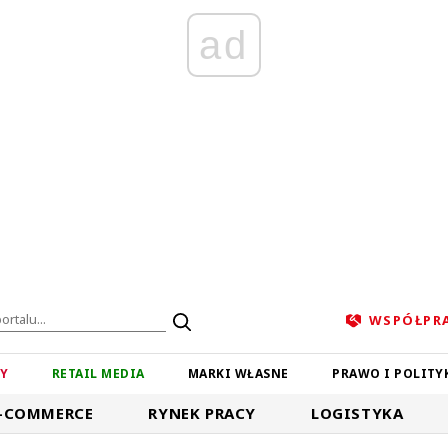
ad
WSPÓŁPR
ZY
RETAIL MEDIA
MARKI WŁASNE
PRAWO I POLITY
-COMMERCE
RYNEK PRACY
LOGISTYKA