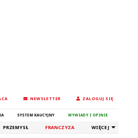
ACA
NEWSLETTER
ZALOGUJ SIĘ
KA
SYSTEM KAUCYJNY
WYWIADY I OPINIE
PRZEMYSŁ
FRANCZYZA
WIĘCEJ