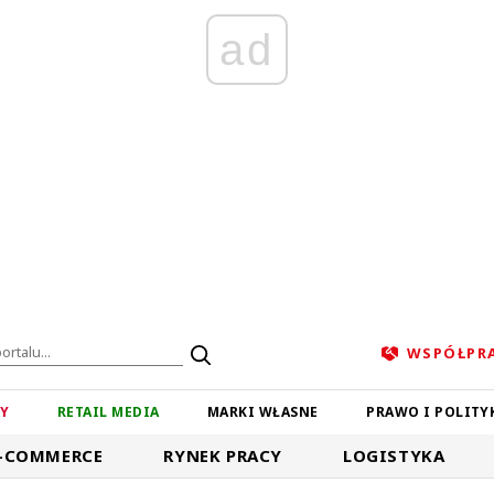
ad
WSPÓŁPR
ZY
RETAIL MEDIA
MARKI WŁASNE
PRAWO I POLITY
-COMMERCE
RYNEK PRACY
LOGISTYKA