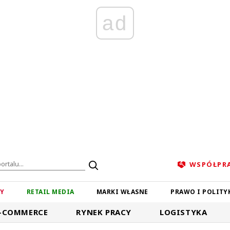
ad
WSPÓŁPR
ZY
RETAIL MEDIA
MARKI WŁASNE
PRAWO I POLITY
-COMMERCE
RYNEK PRACY
LOGISTYKA