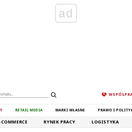
ad
WSPÓŁPR
ZY
RETAIL MEDIA
MARKI WŁASNE
PRAWO I POLITY
-COMMERCE
RYNEK PRACY
LOGISTYKA