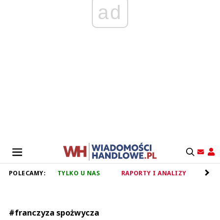
ad
POLECAMY:
TYLKO U NAS
RAPORTY I ANALIZY
RET
#franczyza spożwycza