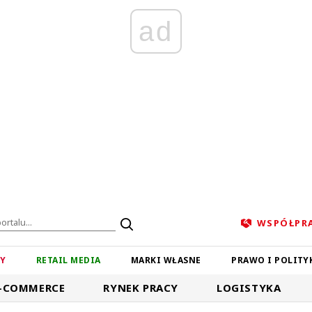
ad
WSPÓŁPR
ZY
RETAIL MEDIA
MARKI WŁASNE
PRAWO I POLITY
-COMMERCE
RYNEK PRACY
LOGISTYKA