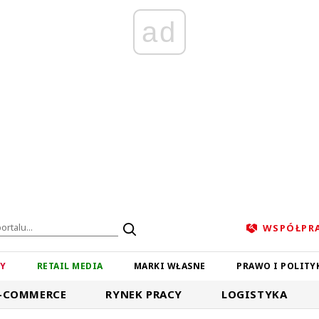
ad
WSPÓŁPR
ZY
RETAIL MEDIA
MARKI WŁASNE
PRAWO I POLITY
-COMMERCE
RYNEK PRACY
LOGISTYKA