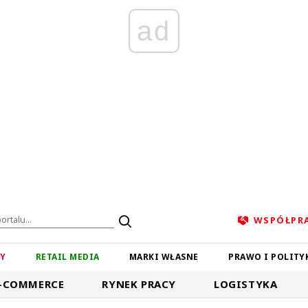
ad
WSPÓŁPR
ZY
RETAIL MEDIA
MARKI WŁASNE
PRAWO I POLITY
-COMMERCE
RYNEK PRACY
LOGISTYKA