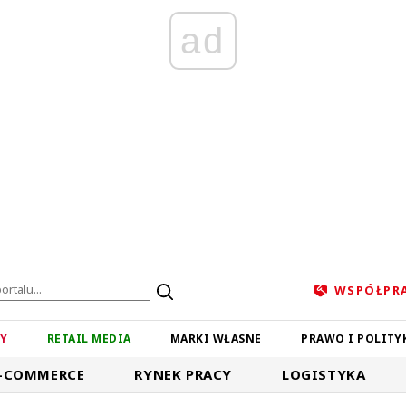
ad
WSPÓŁPR
ZY
RETAIL MEDIA
MARKI WŁASNE
PRAWO I POLITY
-COMMERCE
RYNEK PRACY
LOGISTYKA