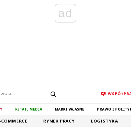
ad
WSPÓŁPR
ZY
RETAIL MEDIA
MARKI WŁASNE
PRAWO I POLITY
-COMMERCE
RYNEK PRACY
LOGISTYKA