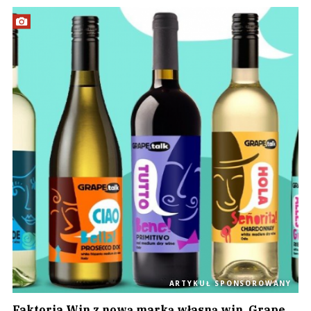
ARTYKUŁ SPONSOROWANY
Faktoria Win z nową marką własną win. Grape