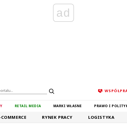
ad
WSPÓŁPR
ZY
RETAIL MEDIA
MARKI WŁASNE
PRAWO I POLITY
-COMMERCE
RYNEK PRACY
LOGISTYKA